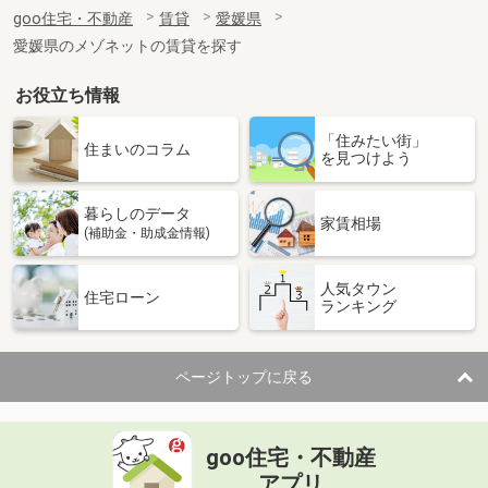
住 所
愛媛県松山市東石井７丁目
goo住宅・不動産
賃貸
愛媛県
専有面積
30.41m²
愛媛県のメゾネットの賃貸を探す
間取り
1K
お役立ち情報
愛媛県大洲市若宮
「住みたい街」
価 格
5.60万円
住まいのコラム
を見つけよう
住 所
愛媛県大洲市若宮
専有面積
23.61m²
暮らしのデータ
間取り
1K
家賃相場
(補助金・助成金情報)
愛媛県松山市宮西３丁目
人気タウン
住宅ローン
ランキング
価 格
3.90万円
住 所
愛媛県松山市宮西３丁目
専有面積
19.87m²
ページトップに戻る
間取り
1K
愛媛県松山市西石井２丁目
goo住宅・不動産
価 格
7.70万円
アプリ