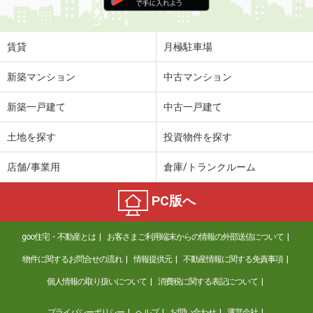
住 所
愛媛県松山市畑寺２丁目
専有面積
73.02m²
間取り
3LDK
賃貸
月極駐車場
愛媛県東温市志津川
新築マンション
中古マンション
価 格
5.30万円
新築一戸建て
中古一戸建て
住 所
愛媛県東温市志津川
専有面積
51.65m²
土地を探す
投資物件を探す
間取り
2LDK
店舗/事業用
倉庫/トランクルーム
愛媛県伊予市米湊
PC版へ
価 格
4.40万円
住 所
愛媛県伊予市米湊
goo住宅・不動産とは
お客さまご利用端末からの情報の外部送信について
専有面積
23.18m²
間取り
1K
物件に関するお問合せの流れ
情報提供元
不動産情報に関する免責事項
個人情報の取り扱いについて
消費税に関する表記について
愛媛県松山市北吉田町
プライバシーポリシー
ヘルプ
お問い合わせ
運営会社