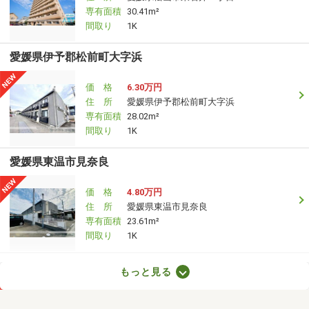
専有面積
30.41m²
間取り
1K
愛媛県伊予郡松前町大字浜
価 格
6.30万円
住 所
愛媛県伊予郡松前町大字浜
専有面積
28.02m²
間取り
1K
愛媛県東温市見奈良
価 格
4.80万円
住 所
愛媛県東温市見奈良
専有面積
23.61m²
間取り
1K
愛媛県松山市東石井７丁目
もっと見る
価 格
4.60万円