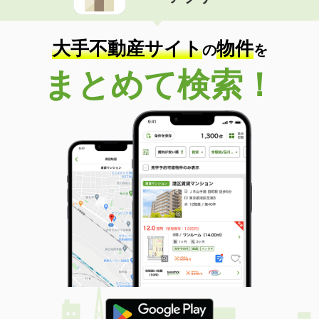
住 所
愛媛県松山市西石井２丁目
専有面積
75.58m²
間取り
3LDK
大手不動産サイト
物件
の
を
愛媛県松山市土居田町
まとめて検索！
価 格
4.30万円
住 所
愛媛県松山市土居田町
専有面積
26.08m²
間取り
1K
愛媛県松山市宮西３丁目
価 格
3.60万円
住 所
愛媛県松山市宮西３丁目
専有面積
19.87m²
間取り
1K
愛媛県松山市畑寺２丁目
価 格
5.40万円