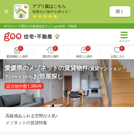
アプリ版はこちら
開く
複数社の物件を探せる！
NTTグループ運営の不動産総合サイト goo住宅・不動産
0
0
0
0
最近検索した条件
最近見た物件
保存した条件
お気に入り
愛媛県のメゾネットの賃貸物件
(賃貸マンション・
お部屋探し
アパート)
から
該当物件数1,386件
高級感あふれる空間が人気♪
メゾネットの賃貸特集