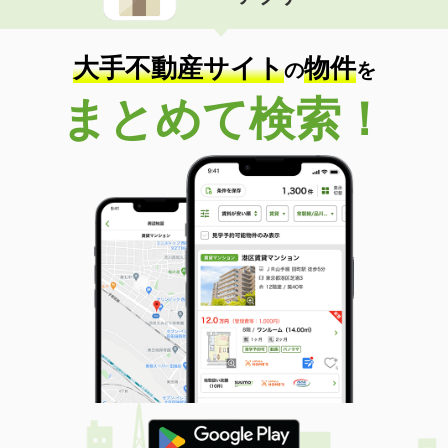
住 所
東京都世田谷区尾山台１
専有面積
40.95m²
間取り
2DK
大手不動産サイト
物件
の
を
東京都中央区築地６丁目
まとめて検索！
価 格
23万円
住 所
東京都中央区築地６丁目
専有面積
48.44m²
間取り
1LDK
東京都江東区亀戸２丁目
価 格
10.70万円
住 所
東京都江東区亀戸２丁目
専有面積
25.92m²
間取り
1DK
東京都北区田端新町３丁目
価 格
9.50万円