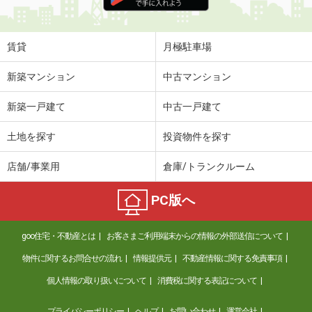
住 所
東京都北区田端新町３丁目
専有面積
20.23m²
間取り
1K
賃貸
月極駐車場
東京都世田谷区弦巻２丁目
新築マンション
中古マンション
価 格
22.50万円
新築一戸建て
中古一戸建て
住 所
東京都世田谷区弦巻２丁目
専有面積
64.1m²
土地を探す
投資物件を探す
間取り
3LDK
店舗/事業用
倉庫/トランクルーム
東京都北区田端新町２丁目
PC版へ
価 格
25.10万円
住 所
東京都北区田端新町２丁目
goo住宅・不動産とは
お客さまご利用端末からの情報の外部送信について
専有面積
51.03m²
間取り
2LDK
物件に関するお問合せの流れ
情報提供元
不動産情報に関する免責事項
個人情報の取り扱いについて
消費税に関する表記について
東京都江東区常盤２丁目
プライバシーポリシー
ヘルプ
お問い合わせ
運営会社