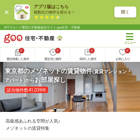
アプリ版はこちら
開く
複数社の物件を探せる！
NTTグループ運営の不動産総合サイト goo住宅・不動産
0
0
0
0
最近検索した条件
最近見た物件
保存した条件
お気に入り
東京都のメゾネットの賃貸物件
(賃貸マンション・
お部屋探し
アパート)
から
該当物件数41,039件
高級感あふれる空間が人気♪
メゾネットの賃貸特集