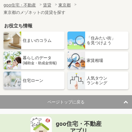
住 所
東京都町田市成瀬が丘３丁目
goo住宅・不動産
賃貸
東京都
専有面積
16.94m²
東京都のメゾネットの賃貸を探す
間取り
ワンルーム
お役立ち情報
東京都豊島区長崎１丁目
「住みたい街」
価 格
8.50万円
住まいのコラム
を見つけよう
住 所
東京都豊島区長崎１丁目
専有面積
20.52m²
暮らしのデータ
間取り
1K
家賃相場
(補助金・助成金情報)
東京都練馬区高野台３
人気タウン
住宅ローン
ランキング
価 格
7.50万円
住 所
東京都練馬区高野台３
専有面積
23.18m²
ページトップに戻る
間取り
1K
東京都世田谷区尾山台１
goo住宅・不動産
価 格
15.80万円
アプリ