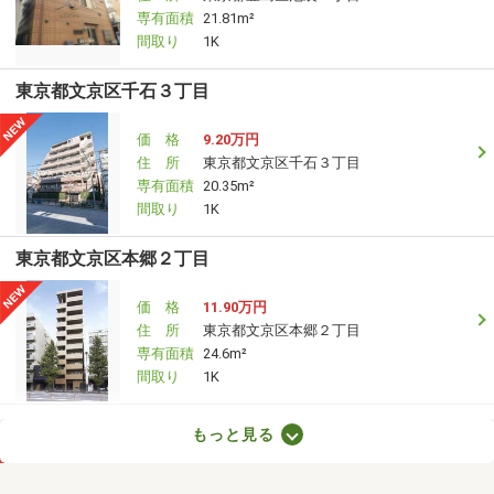
専有面積
21.81m²
間取り
1K
東京都文京区千石３丁目
価 格
9.20万円
住 所
東京都文京区千石３丁目
専有面積
20.35m²
間取り
1K
東京都文京区本郷２丁目
価 格
11.90万円
住 所
東京都文京区本郷２丁目
専有面積
24.6m²
間取り
1K
東京都町田市成瀬が丘３丁目
もっと見る
価 格
3.40万円