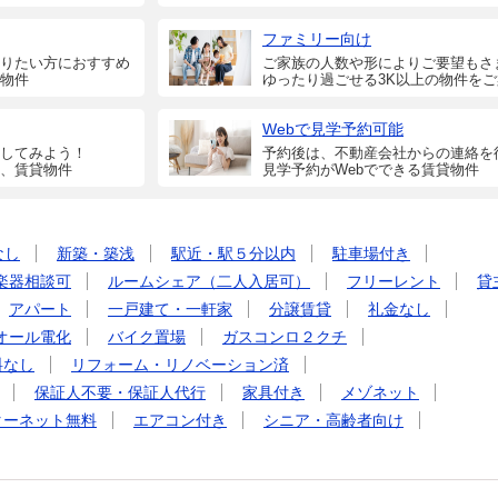
ファミリー向け
りたい方におすすめ
ご家族の人数や形によりご要望もさ
物件
ゆったり過ごせる3K以上の物件を
Webで見学予約可能
してみよう！
予約後は、不動産会社からの連絡を
、賃貸物件
見学予約がWebでできる賃貸物件
なし
新築・築浅
駅近・駅５分以内
駐車場付き
楽器相談可
ルームシェア（二人入居可）
フリーレント
貸
アパート
一戸建て・一軒家
分譲賃貸
礼金なし
オール電化
バイク置場
ガスコンロ２クチ
料なし
リフォーム・リノベーション済
保証人不要・保証人代行
家具付き
メゾネット
ターネット無料
エアコン付き
シニア・高齢者向け