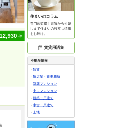
住まいのコラム
専門家監修！賃貸から引越
しまで住まいの役立つ情報
をお届け。
12,930
件
賃貸用語集
不動産情報
賃貸
貸店舗・貸事務所
新築マンション
中古マンション
新築一戸建て
中古一戸建て
土地
集