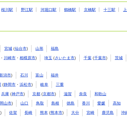
桜川駅
野江駅
河堀口駅
鶴橋駅
京橋駅
十三駅
宮城
(
仙台市
)
山形
福島
・
川崎市
・
相模原市
)
埼玉
(
さいたま市
)
千葉
(
千葉市
)
茨城
新潟市
)
石川
富山
福井
岡
(
静岡市
・
浜松市
)
岐阜
三重
兵庫
(
神戸市
)
京都
(
京都市
)
滋賀
奈良
和歌山
岡山市
)
山口
鳥取
島根
徳島
香川
愛媛
高知
市
)
佐賀
長崎
熊本
(
熊本市
)
大分
宮崎
鹿児島
沖