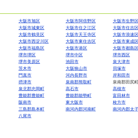
大阪市旭区
大阪市阿倍野区
大阪市生野
大阪市城東区
大阪市住之江区
大阪市住吉
大阪市鶴見区
大阪市天王寺区
大阪市浪速
大阪市西淀川区
大阪市東住吉区
大阪市東成
大阪市福島区
大阪市港区
大阪市都島
堺市堺区
堺市中区
堺市西区
堺市美原区
池田市
泉大津市
茨木市
大阪狭山市
貝塚市
門真市
河内長野市
岸和田市
摂津市
泉南郡熊取町
泉南郡田尻
泉北郡忠岡町
高石市
高槻市
豊能郡豊能町
豊能郡能勢町
富田林市
阪南市
東大阪市
枚方市
三島郡島本町
南河内郡河南町
南河内郡太
八尾市