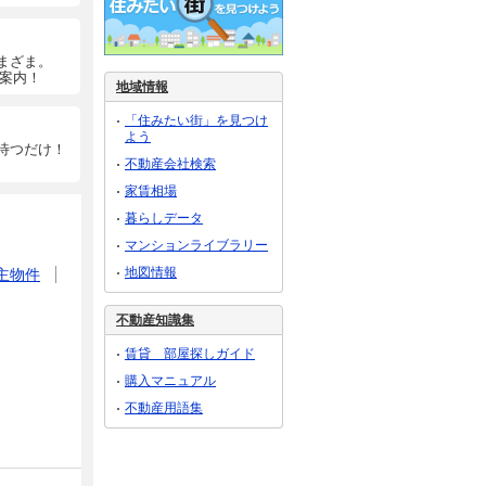
まざま。
ご案内！
地域情報
「住みたい街」を見つけ
よう
待つだけ！
不動産会社検索
家賃相場
暮らしデータ
マンションライブラリー
地図情報
主物件
不動産知識集
賃貸 部屋探しガイド
購入マニュアル
不動産用語集