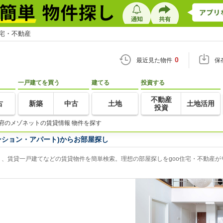
住宅・不動産
0
最近見た物件
保
一戸建てを買う
建てる
投資する
不動産
古
新築
中古
土地
土地活用
投資
府のメゾネットの賃貸情報 物件を探す
ンション・アパート)からお部屋探し
、賃貸一戸建てなどの賃貸物件を簡単検索。理想の部屋探しをgoo住宅・不動産が