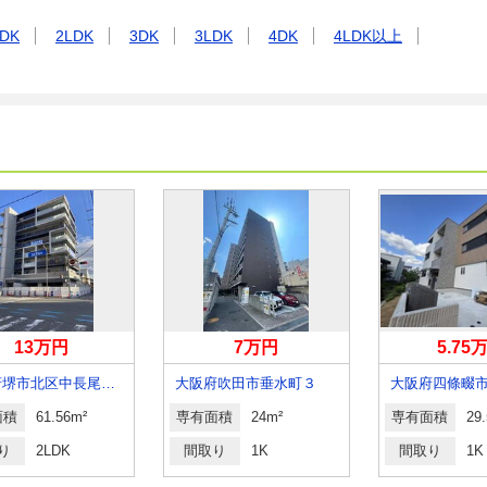
DK
2LDK
3DK
3LDK
4DK
4LDK以上
13万円
7万円
5.75
大阪府堺市北区中長尾町４
大阪府吹田市垂水町３
面積
61.56m²
専有面積
24m²
専有面積
29
り
2LDK
間取り
1K
間取り
1K