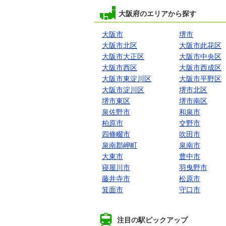
大阪府のエリアから探す
大阪市
堺市
大阪市北区
大阪市此花区
大阪市大正区
大阪市中央区
大阪市西区
大阪市西成区
大阪市東淀川区
大阪市平野区
大阪市淀川区
堺市北区
堺市東区
堺市南区
泉佐野市
和泉市
柏原市
交野市
四條畷市
吹田市
泉南郡岬町
泉南市
大東市
豊中市
寝屋川市
羽曳野市
藤井寺市
松原市
箕面市
守口市
注目の駅ピックアップ