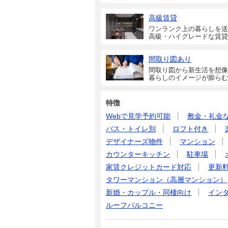
高級賃貸
ワンランク上の暮らしを送
高級・ハイグレードな賃貸
間取り図あり
間取り図から新生活を想像
暮らしのイメージが膨らむ
特徴
Webで見学予約可能
敷金・礼金
バス・トイレ別
ロフト付き
デザイナーズ物件
マンション
カウンターキッチン
駐車場
家賃クレジットカード対応
更新
タワーマンション（高層マンション）
新婚・カップル・同棲向け
イン
ルーフバルコニー