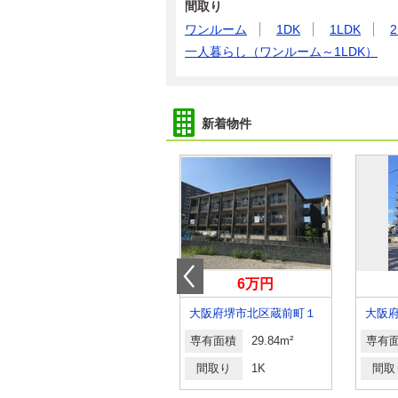
間取り
ワンルーム
1DK
1LDK
2
一人暮らし（ワンルーム～1LDK）
新着物件
16.90万円
6万円
大阪府大阪市東淀川区下新庄３丁目９－３３
大阪府堺市北区蔵前町１
専有面積
55.62m²
専有面積
29.84m²
専有
間取り
2LDK
間取り
1K
間取