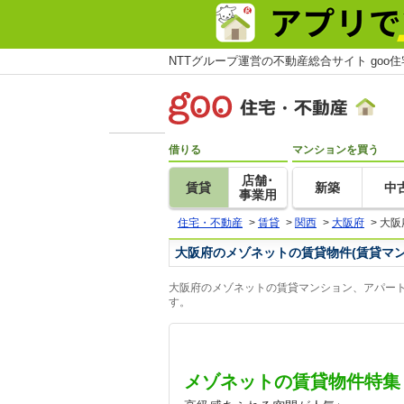
NTTグループ運営の不動産総合サイト goo
借りる
マンションを買う
店舗･
賃貸
新築
中
事業用
住宅・不動産
>
賃貸
>
関西
>
大阪府
>
大阪
大阪府のメゾネットの賃貸物件(賃貸マ
大阪府のメゾネットの賃貸マンション、アパート
す。
メゾネットの賃貸物件特集