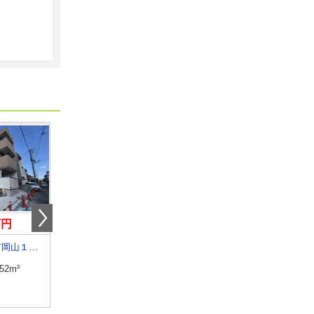
万円
2.50万円
7.08万円
大阪府四條畷市岡山１丁目
大阪府大阪市東淀川区大隅２丁目３－２６
大阪府松原市高見の里２
.52m²
専有面積
17.12m²
専有面積
35.47m²
間取り
ワンルーム
間取り
1LDK