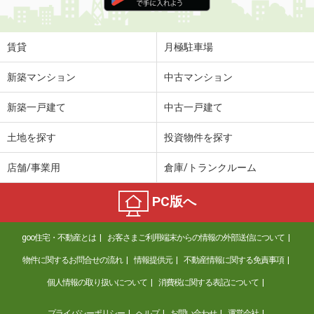
住 所
三重県津市広明町
専有面積
42.34m²
間取り
1LDK
賃貸
月極駐車場
三重県津市広明町
新築マンション
中古マンション
価 格
10.90万円
新築一戸建て
中古一戸建て
住 所
三重県津市広明町
専有面積
42.34m²
土地を探す
投資物件を探す
間取り
1LDK
店舗/事業用
倉庫/トランクルーム
三重県津市広明町
PC版へ
価 格
9.80万円
住 所
三重県津市広明町
goo住宅・不動産とは
お客さまご利用端末からの情報の外部送信について
専有面積
42.34m²
間取り
1LDK
物件に関するお問合せの流れ
情報提供元
不動産情報に関する免責事項
個人情報の取り扱いについて
消費税に関する表記について
三重県津市広明町
プライバシーポリシー
ヘルプ
お問い合わせ
運営会社