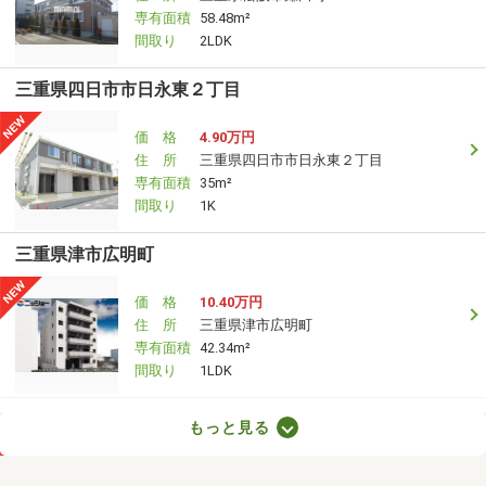
専有面積
58.48m²
間取り
2LDK
三重県四日市市日永東２丁目
価 格
4.90万円
住 所
三重県四日市市日永東２丁目
専有面積
35m²
間取り
1K
三重県津市広明町
価 格
10.40万円
住 所
三重県津市広明町
専有面積
42.34m²
間取り
1LDK
三重県津市広明町
もっと見る
価 格
10.60万円