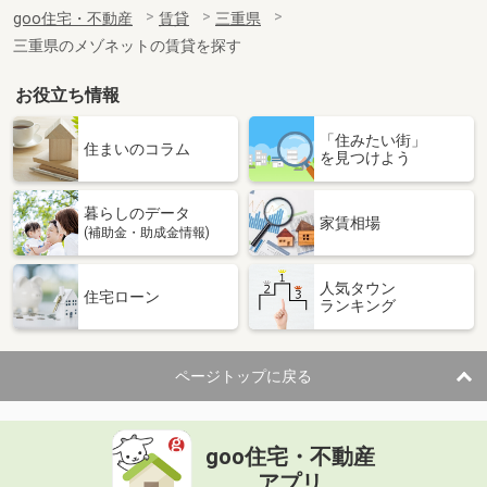
住 所
三重県津市広明町
goo住宅・不動産
賃貸
三重県
専有面積
42.34m²
三重県のメゾネットの賃貸を探す
間取り
1LDK
お役立ち情報
三重県津市広明町
「住みたい街」
価 格
10.80万円
住まいのコラム
を見つけよう
住 所
三重県津市広明町
専有面積
42.34m²
暮らしのデータ
間取り
1LDK
家賃相場
(補助金・助成金情報)
三重県津市広明町
人気タウン
住宅ローン
ランキング
価 格
10.40万円
住 所
三重県津市広明町
専有面積
42.34m²
ページトップに戻る
間取り
1LDK
三重県津市広明町
goo住宅・不動産
価 格
10.60万円
アプリ