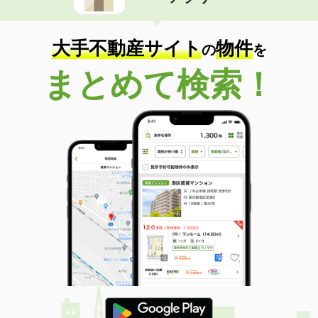
住 所
三重県津市広明町
専有面積
42.34m²
間取り
1LDK
大手不動産サイト
物件
の
を
三重県津市広明町
まとめて検索！
価 格
11万円
住 所
三重県津市広明町
専有面積
42.34m²
間取り
1LDK
三重県津市広明町
価 格
11.20万円
住 所
三重県津市広明町
専有面積
42.34m²
間取り
1LDK
三重県津市広明町
価 格
10.80万円