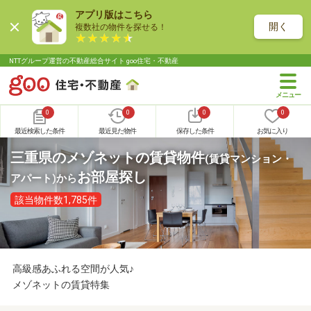
アプリ版はこちら
開く
複数社の物件を探せる！
NTTグループ運営の不動産総合サイト goo住宅・不動産
0
0
0
0
最近検索した条件
最近見た物件
保存した条件
お気に入り
三重県のメゾネットの賃貸物件
(賃貸マンション・
お部屋探し
アパート)
から
該当物件数1,785件
高級感あふれる空間が人気♪
メゾネットの賃貸特集