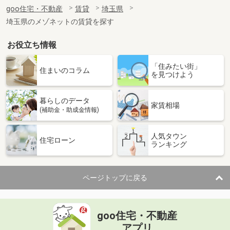
住 所
埼玉県富士見市大字水子
goo住宅・不動産
賃貸
埼玉県
専有面積
35.36m²
埼玉県のメゾネットの賃貸を探す
間取り
1LDK
お役立ち情報
埼玉県草加市新里町
「住みたい街」
価 格
8.30万円
住まいのコラム
を見つけよう
住 所
埼玉県草加市新里町
専有面積
44.46m²
暮らしのデータ
間取り
1LDK
家賃相場
(補助金・助成金情報)
埼玉県さいたま市中央区本町西１丁目
人気タウン
住宅ローン
ランキング
価 格
10.70万円
住 所
埼玉県さいたま市中央区本町西１丁目
専有面積
45.54m²
ページトップに戻る
間取り
1LDK
埼玉県戸田市下戸田１丁目
goo住宅・不動産
価 格
7.50万円
アプリ