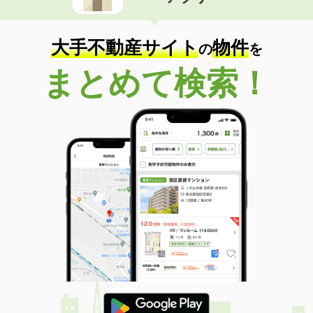
住 所
埼玉県戸田市下戸田１丁目
専有面積
33.5m²
間取り
1LDK
大手不動産サイト
物件
の
を
埼玉県ふじみ野市福岡中央１丁目
まとめて検索！
価 格
7.20万円
住 所
埼玉県ふじみ野市福岡中央１丁目
専有面積
28.56m²
間取り
1K
埼玉県新座市東北１丁目
価 格
12.90万円
住 所
埼玉県新座市東北１丁目
専有面積
45.73m²
間取り
1LDK
埼玉県富士見市鶴馬２丁目
価 格
8万円