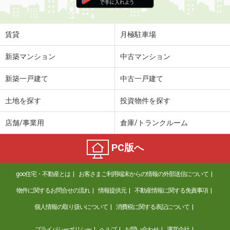
住 所
埼玉県富士見市鶴馬２丁目
専有面積
19.87m²
間取り
1K
賃貸
月極駐車場
埼玉県さいたま市南区大字大谷口
新築マンション
中古マンション
価 格
19.90万円
新築一戸建て
中古一戸建て
住 所
埼玉県さいたま市南区大字大谷口
専有面積
93.18m²
土地を探す
投資物件を探す
間取り
3SLDK
店舗/事業用
倉庫/トランクルーム
埼玉県川口市西青木３丁目
PC版へ
価 格
8.10万円
住 所
埼玉県川口市西青木３丁目
goo住宅・不動産とは
お客さまご利用端末からの情報の外部送信について
専有面積
21.91m²
間取り
1K
物件に関するお問合せの流れ
情報提供元
不動産情報に関する免責事項
個人情報の取り扱いについて
消費税に関する表記について
埼玉県富士見市西みずほ台１丁目
プライバシーポリシー
ヘルプ
お問い合わせ
運営会社