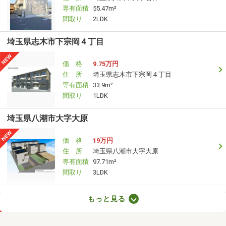
専有面積
55.47m²
間取り
2LDK
埼玉県志木市下宗岡４丁目
価 格
9.75万円
住 所
埼玉県志木市下宗岡４丁目
専有面積
33.9m²
間取り
1LDK
埼玉県八潮市大字大原
価 格
19万円
住 所
埼玉県八潮市大字大原
専有面積
97.71m²
間取り
3LDK
埼玉県富士見市大字水子
もっと見る
価 格
9.40万円