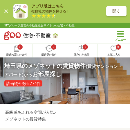
アプリ版はこちら
開く
複数社の物件を探せる！
NTTグループ運営の不動産総合サイト goo住宅・不動産
0
0
0
0
最近検索した条件
最近見た物件
保存した条件
お気に入り
埼玉県のメゾネットの賃貸物件
(賃貸マンション・
お部屋探し
アパート)
から
該当物件数6,774件
高級感あふれる空間が人気♪
メゾネットの賃貸特集