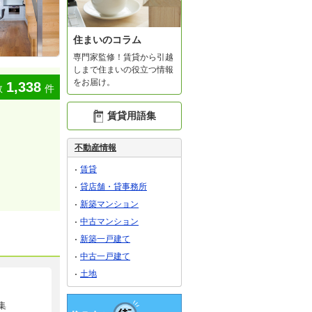
住まいのコラム
専門家監修！賃貸から引越
しまで住まいの役立つ情報
をお届け。
1,338
数
件
賃貸用語集
不動産情報
賃貸
貸店舗・貸事務所
新築マンション
中古マンション
新築一戸建て
中古一戸建て
土地
集