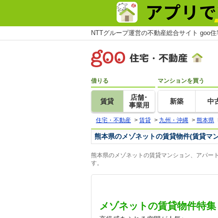
NTTグループ運営の不動産総合サイト goo
借りる
マンションを買う
店舗･
賃貸
新築
中
事業用
住宅・不動産
>
賃貸
>
九州・沖縄
>
熊本県
熊本県のメゾネットの賃貸物件(賃貸マ
熊本県のメゾネットの賃貸マンション、アパート
す。
メゾネットの賃貸物件特集