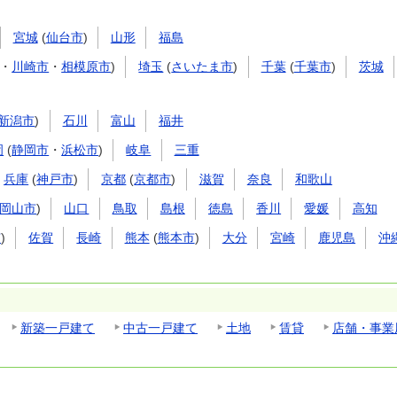
宮城
(
仙台市
)
山形
福島
・
川崎市
・
相模原市
)
埼玉
(
さいたま市
)
千葉
(
千葉市
)
茨城
新潟市
)
石川
富山
福井
岡
(
静岡市
・
浜松市
)
岐阜
三重
兵庫
(
神戸市
)
京都
(
京都市
)
滋賀
奈良
和歌山
岡山市
)
山口
鳥取
島根
徳島
香川
愛媛
高知
市
)
佐賀
長崎
熊本
(
熊本市
)
大分
宮崎
鹿児島
沖
新築一戸建て
中古一戸建て
土地
賃貸
店舗・事業