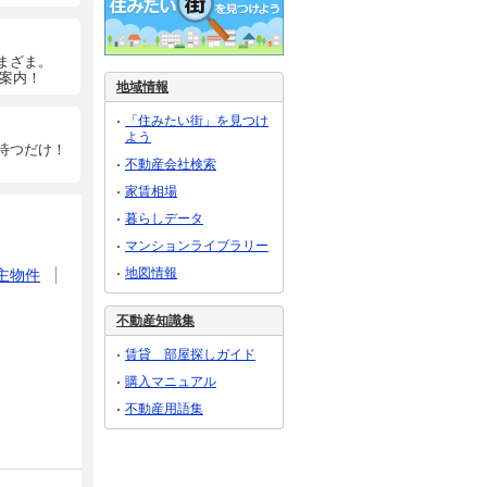
まざま。
ご案内！
地域情報
「住みたい街」を見つけ
よう
待つだけ！
不動産会社検索
家賃相場
暮らしデータ
マンションライブラリー
地図情報
主物件
不動産知識集
賃貸 部屋探しガイド
購入マニュアル
不動産用語集