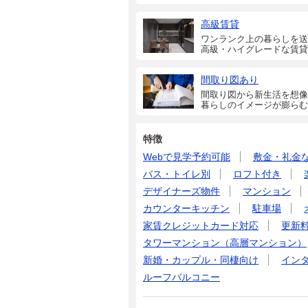
高級賃貸
ワンランク上の暮らしを送
高級・ハイグレードな賃貸
間取り図あり
間取り図から新生活を想像
暮らしのイメージが膨らむ
特徴
Webで見学予約可能
敷金・礼金
バス・トイレ別
ロフト付き
デザイナーズ物件
マンション
カウンターキッチン
駐車場
家賃クレジットカード対応
更新
タワーマンション（高層マンション）
新婚・カップル・同棲向け
イン
ルーフバルコニー