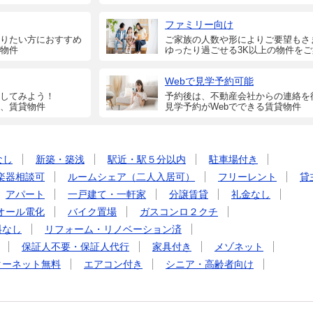
ファミリー向け
りたい方におすすめ
ご家族の人数や形によりご要望もさ
物件
ゆったり過ごせる3K以上の物件を
Webで見学予約可能
してみよう！
予約後は、不動産会社からの連絡を
、賃貸物件
見学予約がWebでできる賃貸物件
なし
新築・築浅
駅近・駅５分以内
駐車場付き
楽器相談可
ルームシェア（二人入居可）
フリーレント
貸
アパート
一戸建て・一軒家
分譲賃貸
礼金なし
オール電化
バイク置場
ガスコンロ２クチ
料なし
リフォーム・リノベーション済
保証人不要・保証人代行
家具付き
メゾネット
ターネット無料
エアコン付き
シニア・高齢者向け