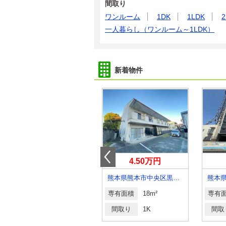
間取り
ワンルーム
1DK
1LDK
2
一人暮らし（ワンルーム～1LDK）
新着物件
2.50万円
4.50万円
熊本県熊本市中央区帯山２丁目
熊本県熊本市中央区黒髪２丁目
専有面積
18.9m²
専有面積
18m²
専有
間取り
1K
間取り
1K
間取