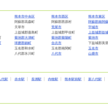
熊本市中央区
熊本市西区
熊本市東区
阿蘇郡高森町
阿蘇郡西原村
阿蘇郡南阿
天草市
荒尾市
宇城市
上益城郡嘉島町
上益城郡甲佐町
上益城郡益
町
菊池郡大津町
菊池郡菊陽町
菊池市
町
球磨郡錦町
合志市
下益城郡美
玉名郡和水町
玉名郡南関町
玉名市
八代郡氷川町
八代市
山鹿市
八代駅
赤水駅
長洲駅
内牧駅
熊本駅前駅
新八代駅