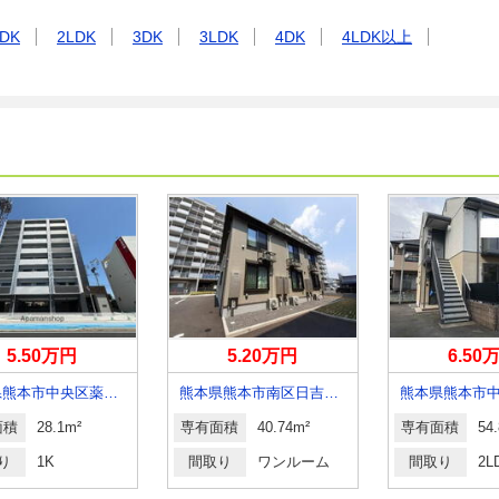
DK
2LDK
3DK
3LDK
4DK
4LDK以上
5.50万円
5.20万円
6.50
熊本県熊本市中央区薬園町
熊本県熊本市南区日吉２丁目
面積
28.1m²
専有面積
40.74m²
専有面積
54
り
1K
間取り
ワンルーム
間取り
2L