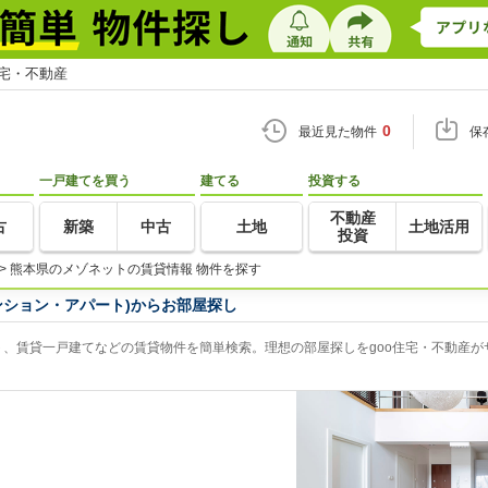
住宅・不動産
0
最近見た物件
保
一戸建てを買う
建てる
投資する
不動産
古
新築
中古
土地
土地活用
投資
>
熊本県のメゾネットの賃貸情報 物件を探す
ンション・アパート)からお部屋探し
、賃貸一戸建てなどの賃貸物件を簡単検索。理想の部屋探しをgoo住宅・不動産が