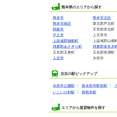
熊本県のエリアから探す
熊本市
熊本市北区
熊本市南区
葦北郡芦北町
阿蘇市
天草郡苓北町
宇土市
上天草市
上益城郡御船町
上益城郡山都
球磨郡あさぎり町
球磨郡多良木
玉名郡玉東町
玉名郡長洲町
人吉市
水俣市
注目の駅ピックアップ
水前寺公園駅
新水前寺駅前駅
いこいの村駅
西熊本駅
エリアから賃貸物件を探す