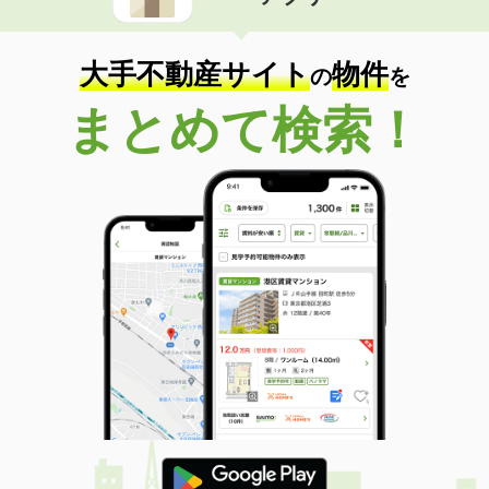
住 所
静岡県浜松市浜名区都田町
専有面積
26.49m²
間取り
1K
大手不動産サイト
物件
の
を
静岡県焼津市三ケ名
まとめて検索！
価 格
6万円
住 所
静岡県焼津市三ケ名
専有面積
44.32m²
間取り
1LDK
静岡県浜松市浜名区寺島
価 格
5.90万円
住 所
静岡県浜松市浜名区寺島
専有面積
48.18m²
間取り
1LDK
静岡県掛川市逆川
価 格
5.50万円