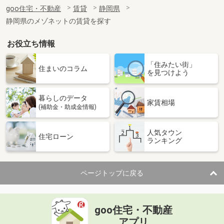
住 所
静岡県焼津市三ケ名
goo住宅・不動産
賃貸
静岡県
専有面積
33.2m²
静岡県のメゾネットの賃貸を探す
間取り
1K
お役立ち情報
静岡県焼津市三ケ名
「住みたい街」
価 格
6.20万円
住まいのコラム
を見つけよう
住 所
静岡県焼津市三ケ名
専有面積
44.21m²
暮らしのデータ
間取り
1LDK
家賃相場
(補助金・助成金情報)
静岡県裾野市岩波
人気タウン
住宅ローン
ランキング
価 格
5.50万円
住 所
静岡県裾野市岩波
専有面積
31.4m²
ページトップに戻る
間取り
1K
静岡県浜松市浜名区都田町
goo住宅・不動産
価 格
3.80万円
アプリ