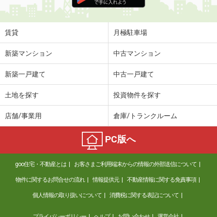
住 所
静岡県掛川市逆川
専有面積
55.13m²
間取り
2LDK
賃貸
月極駐車場
静岡県磐田市見付
新築マンション
中古マンション
価 格
4.10万円
新築一戸建て
中古一戸建て
住 所
静岡県磐田市見付
専有面積
23.18m²
土地を探す
投資物件を探す
間取り
1K
店舗/事業用
倉庫/トランクルーム
静岡県浜松市中央区和合町
PC版へ
価 格
3.50万円
住 所
静岡県浜松市中央区和合町
goo住宅・不動産とは
お客さまご利用端末からの情報の外部送信について
専有面積
24.98m²
間取り
1K
物件に関するお問合せの流れ
情報提供元
不動産情報に関する免責事項
個人情報の取り扱いについて
消費税に関する表記について
静岡県湖西市古見
プライバシーポリシー
ヘルプ
お問い合わせ
運営会社