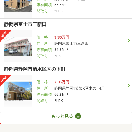
専有面積
65.52m²
間取り
2LDK
静岡県富士市三新田
価 格
3.30万円
住 所
静岡県富士市三新田
専有面積
34.35m²
間取り
2DK
静岡県静岡市清水区木の下町
価 格
7.05万円
住 所
静岡県静岡市清水区木の下町
専有面積
66.21m²
間取り
2LDK
静岡県焼津市三ケ名
もっと見る
価 格
5.20万円