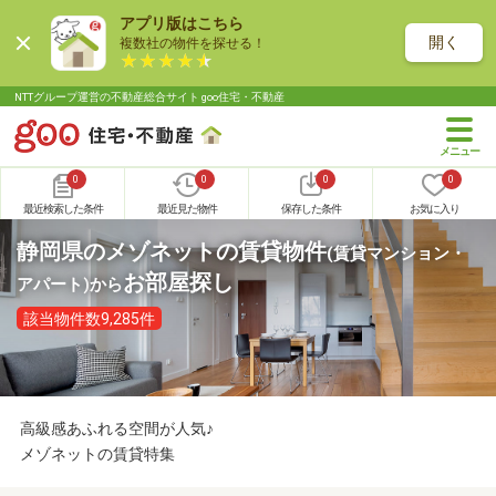
アプリ版はこちら
開く
複数社の物件を探せる！
NTTグループ運営の不動産総合サイト goo住宅・不動産
0
0
0
0
最近検索した条件
最近見た物件
保存した条件
お気に入り
静岡県のメゾネットの賃貸物件
(賃貸マンション・
お部屋探し
アパート)
から
該当物件数9,285件
高級感あふれる空間が人気♪
メゾネットの賃貸特集