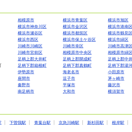
相模原市
横浜市青葉区
横浜市旭区
横浜市神奈川区
横浜市金沢区
横浜市港南
横浜市瀬谷区
横浜市都筑区
横浜市鶴見
横浜市西区
横浜市保土ケ谷区
横浜市緑区
川崎市川崎区
川崎市幸区
川崎市高津
川崎市宮前区
相模原市中央区
相模原市緑
足柄上郡大井町
足柄上郡開成町
足柄上郡中
町
足柄下郡箱根町
足柄下郡真鶴町
足柄下郡湯
伊勢原市
海老名市
小田原市
座間市
逗子市
茅ヶ崎市
秦野市
平塚市
藤沢市
南足柄市
大和市
横須賀市
駅
下曽我駅
青葉台駅
京急川崎駅
新杉田駅
根岸駅