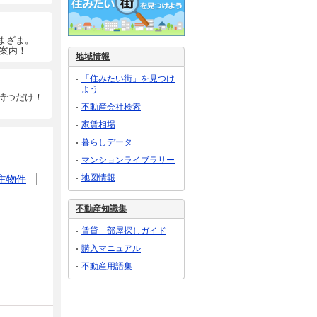
まざま。
ご案内！
地域情報
「住みたい街」を見つけ
よう
待つだけ！
不動産会社検索
家賃相場
暮らしデータ
マンションライブラリー
地図情報
主物件
不動産知識集
賃貸 部屋探しガイド
購入マニュアル
不動産用語集