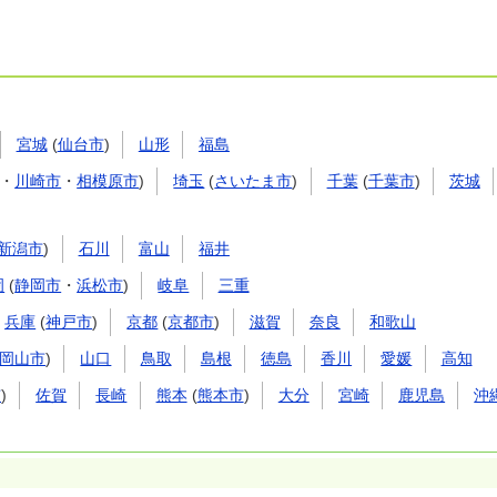
宮城
(
仙台市
)
山形
福島
・
川崎市
・
相模原市
)
埼玉
(
さいたま市
)
千葉
(
千葉市
)
茨城
新潟市
)
石川
富山
福井
岡
(
静岡市
・
浜松市
)
岐阜
三重
兵庫
(
神戸市
)
京都
(
京都市
)
滋賀
奈良
和歌山
岡山市
)
山口
鳥取
島根
徳島
香川
愛媛
高知
市
)
佐賀
長崎
熊本
(
熊本市
)
大分
宮崎
鹿児島
沖