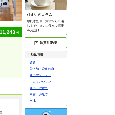
住まいのコラム
専門家監修！賃貸から引越
しまで住まいの役立つ情報
をお届け。
11,248
件
賃貸用語集
不動産情報
賃貸
貸店舗・貸事務所
新築マンション
中古マンション
新築一戸建て
中古一戸建て
土地
集