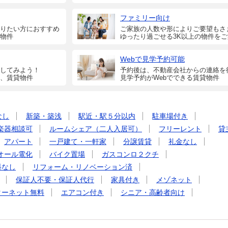
ファミリー向け
りたい方におすすめ
ご家族の人数や形によりご要望もさ
物件
ゆったり過ごせる3K以上の物件を
Webで見学予約可能
してみよう！
予約後は、不動産会社からの連絡を
、賃貸物件
見学予約がWebでできる賃貸物件
なし
新築・築浅
駅近・駅５分以内
駐車場付き
楽器相談可
ルームシェア（二人入居可）
フリーレント
貸
アパート
一戸建て・一軒家
分譲賃貸
礼金なし
オール電化
バイク置場
ガスコンロ２クチ
料なし
リフォーム・リノベーション済
保証人不要・保証人代行
家具付き
メゾネット
ターネット無料
エアコン付き
シニア・高齢者向け