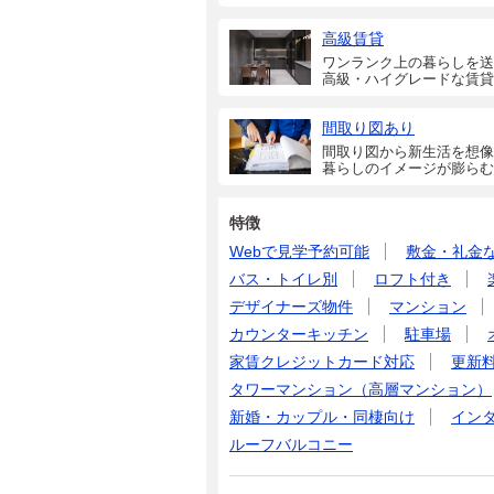
高級賃貸
ワンランク上の暮らしを送
高級・ハイグレードな賃貸
間取り図あり
間取り図から新生活を想像
暮らしのイメージが膨らむ
特徴
Webで見学予約可能
敷金・礼金
バス・トイレ別
ロフト付き
デザイナーズ物件
マンション
カウンターキッチン
駐車場
家賃クレジットカード対応
更新
タワーマンション（高層マンション）
新婚・カップル・同棲向け
イン
ルーフバルコニー