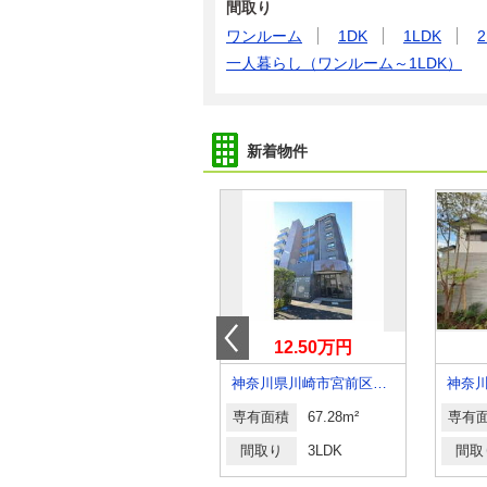
間取り
ワンルーム
1DK
1LDK
2
一人暮らし（ワンルーム～1LDK）
新着物件
5.10万円
12.50万円
神奈川県平塚市久領堤
神奈川県川崎市宮前区馬絹６丁目
専有面積
20.28m²
専有面積
67.28m²
専有
間取り
1K
間取り
3LDK
間取