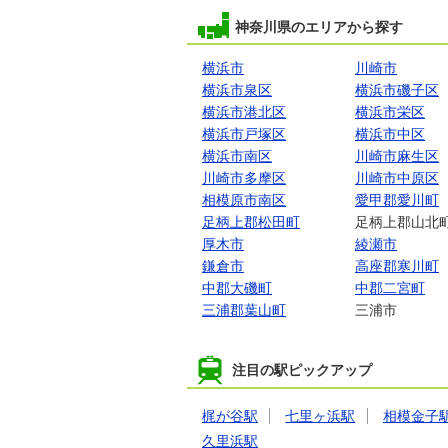
神奈川県のエリアから探す
横浜市
川崎市
横浜市泉区
横浜市磯子区
横浜市港北区
横浜市栄区
横浜市戸塚区
横浜市中区
横浜市南区
川崎市麻生区
川崎市多摩区
川崎市中原区
相模原市南区
愛甲郡愛川町
足柄上郡松田町
足柄上郡山北
厚木市
綾瀬市
鎌倉市
高座郡寒川町
中郡大磯町
中郡二宮町
三浦郡葉山町
三浦市
注目の駅ピックアップ
梶が谷駅
七里ヶ浜駅
相模金子
久里浜駅