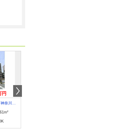
0万円
10万円
11.10万円
神奈川県横浜市神奈川区子安通３丁目
神奈川県川崎市中原区中丸子
神奈川県川崎市高津区末長１
.61m²
専有面積
20.44m²
専有面積
44.71m²
DK
間取り
1K
間取り
1LDK