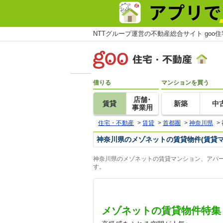
NTTグループ運営の不動産総合サイト goo
借りる
マンションを買う
店舗･
賃貸
新築
中
事業用
住宅・不動産
>
賃貸
>
首都圏
>
神奈川県
>
神奈川県のメゾネットの賃貸物件(賃貸
神奈川県のメゾネットの賃貸マンション、アパー
す。
メゾネットの賃貸物件特集