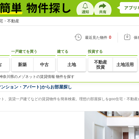
住宅・不動産
0
最近見た物件
保
一戸建てを買う
建てる
投資する
不動産
古
新築
中古
土地
土地活用
投資
神奈川県のメゾネットの賃貸情報 物件を探す
マンション・アパート)からお部屋探し
ト、賃貸一戸建てなどの賃貸物件を簡単検索。理想の部屋探しをgoo住宅・不動産