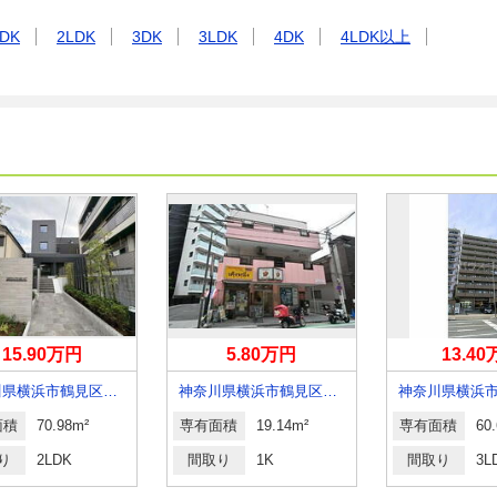
DK
2LDK
3DK
3LDK
4DK
4LDK以上
15.90万円
5.80万円
13.4
神奈川県横浜市鶴見区下末吉６丁目
神奈川県横浜市鶴見区鶴見中央５
面積
70.98m²
専有面積
19.14m²
専有面積
60
り
2LDK
間取り
1K
間取り
3L