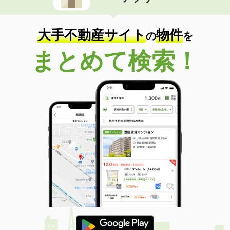
住 所
鹿児島県薩摩川内市中郷町
専有面積
51.67m²
間取り
2LDK
大手不動産サイト
物件
の
を
鹿児島県いちき串木野市東島平町
まとめて検索！
価 格
4.05万円
住 所
鹿児島県いちき串木野市東島平町
専有面積
42.8m²
間取り
1LDK
鹿児島県薩摩川内市天辰町
価 格
4.35万円
住 所
鹿児島県薩摩川内市天辰町
専有面積
57.23m²
間取り
2LDK
鹿児島県鹿児島市上之園町
価 格
6.40万円