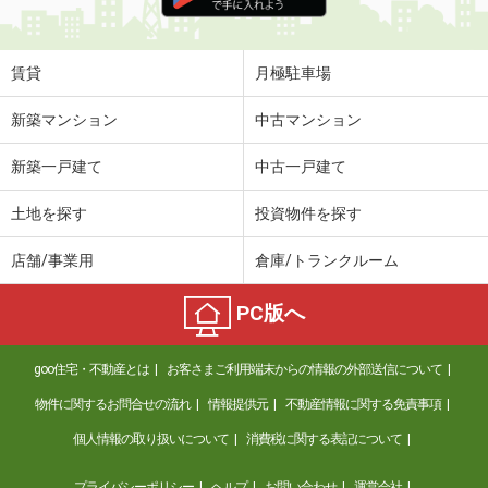
住 所
鹿児島県鹿児島市上之園町
専有面積
50m²
間取り
1LDK
賃貸
月極駐車場
鹿児島県姶良郡湧水町川西
新築マンション
中古マンション
価 格
4.30万円
新築一戸建て
中古一戸建て
住 所
鹿児島県姶良郡湧水町川西
専有面積
55.96m²
土地を探す
投資物件を探す
間取り
3K
店舗/事業用
倉庫/トランクルーム
鹿児島県姶良市東餅田
PC版へ
価 格
5万円
住 所
鹿児島県姶良市東餅田
goo住宅・不動産とは
お客さまご利用端末からの情報の外部送信について
専有面積
53.62m²
間取り
2LDK
物件に関するお問合せの流れ
情報提供元
不動産情報に関する免責事項
個人情報の取り扱いについて
消費税に関する表記について
鹿児島県鹿児島市真砂町
プライバシーポリシー
ヘルプ
お問い合わせ
運営会社