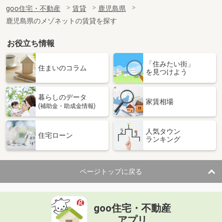
住 所
鹿児島県姶良市加治木町反土
goo住宅・不動産
賃貸
鹿児島県
専有面積
26.71m²
鹿児島県のメゾネットの賃貸を探す
間取り
1K
お役立ち情報
鹿児島県薩摩川内市平佐町
「住みたい街」
価 格
6.50万円
住まいのコラム
を見つけよう
住 所
鹿児島県薩摩川内市平佐町
専有面積
60m²
暮らしのデータ
間取り
2LDK
家賃相場
(補助金・助成金情報)
鹿児島県鹿児島市原良６丁目
人気タウン
住宅ローン
ランキング
価 格
2.70万円
住 所
鹿児島県鹿児島市原良６丁目
専有面積
18m²
ページトップに戻る
間取り
ワンルーム
鹿児島県薩摩川内市中郷町
goo住宅・不動産
価 格
4.30万円
アプリ