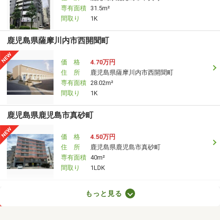
専有面積
31.5m²
間取り
1K
鹿児島県薩摩川内市西開聞町
価 格
4.70万円
住 所
鹿児島県薩摩川内市西開聞町
専有面積
28.02m²
間取り
1K
鹿児島県鹿児島市真砂町
価 格
4.50万円
住 所
鹿児島県鹿児島市真砂町
専有面積
40m²
間取り
1LDK
鹿児島県姶良市加治木町反土
もっと見る
価 格
3.60万円