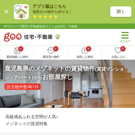
アプリ版はこちら
開く
複数社の物件を探せる！
NTTグループ運営の不動産総合サイト goo住宅・不動産
0
0
0
0
最近検索した条件
最近見た物件
保存した条件
お気に入り
鹿児島県のメゾネットの賃貸物件
(賃貸マンショ
お部屋探し
ン・アパート)
から
該当物件数461件
高級感あふれる空間が人気♪
メゾネットの賃貸特集