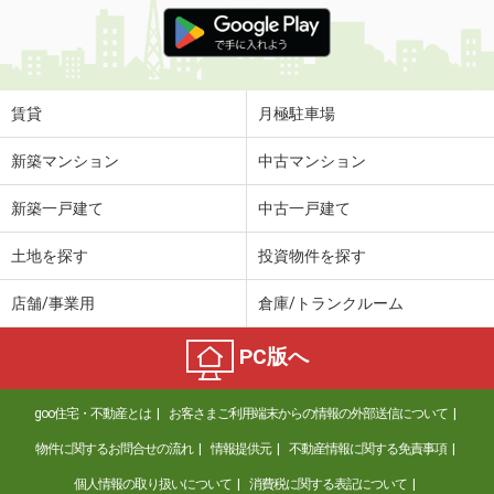
価 格
5.40万円
住 所
愛媛県松山市畑寺２丁目
専有面積
73.02m²
間取り
3LDK
賃貸
月極駐車場
愛媛県東温市志津川
新築マンション
中古マンション
価 格
5.30万円
新築一戸建て
中古一戸建て
住 所
愛媛県東温市志津川
専有面積
51.65m²
土地を探す
投資物件を探す
間取り
2LDK
店舗/事業用
倉庫/トランクルーム
愛媛県伊予市米湊
PC版へ
価 格
4.40万円
住 所
愛媛県伊予市米湊
goo住宅・不動産とは
お客さまご利用端末からの情報の外部送信について
専有面積
23.18m²
間取り
1K
物件に関するお問合せの流れ
情報提供元
不動産情報に関する免責事項
個人情報の取り扱いについて
消費税に関する表記について
愛媛県松山市北吉田町