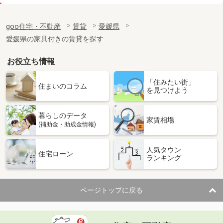
価 格
4.60万円
住 所
愛媛県松山市東石井７丁目
goo住宅・不動産
賃貸
愛媛県
専有面積
30.41m²
愛媛県の家具付きの賃貸を探す
間取り
1K
お役立ち情報
愛媛県大洲市若宮
「住みたい街」
価 格
5.60万円
住まいのコラム
を見つけよう
住 所
愛媛県大洲市若宮
専有面積
23.61m²
暮らしのデータ
間取り
1K
家賃相場
(補助金・助成金情報)
愛媛県松山市宮西３丁目
人気タウン
住宅ローン
ランキング
価 格
3.90万円
住 所
愛媛県松山市宮西３丁目
専有面積
19.87m²
ページトップに戻る
間取り
1K
愛媛県松山市西石井２丁目