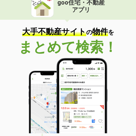
goo住宅・不動産
価 格
7.70万円
アプリ
住 所
愛媛県松山市西石井２丁目
専有面積
75.58m²
間取り
3LDK
大手不動産サイト
物件
の
を
愛媛県松山市土居田町
まとめて検索！
価 格
4.30万円
住 所
愛媛県松山市土居田町
専有面積
26.08m²
間取り
1K
愛媛県松山市宮西３丁目
価 格
3.60万円
住 所
愛媛県松山市宮西３丁目
専有面積
19.87m²
間取り
1K
愛媛県松山市畑寺２丁目