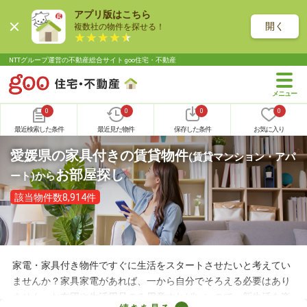
アプリ版はこちら
開く
複数社の物件を探せる！
NTTグループ運営の不動産総合サイト goo住宅・不動産
0
0
0
0
最近検索した条件
最近見た物件
保存した条件
お気に入り
愛媛県の家具付きの賃貸物件
(賃貸マンション・アパ
お部屋探し
ート)
から
該当物件数8,914件
家電・家具付き物件ですぐに生活をスタートさせたいと考えてい
ませんか？家具家電があれば、一から自分でそろえる必要はあり
ません。お布団や生活用品のみ用意すればいいので、新生活を楽