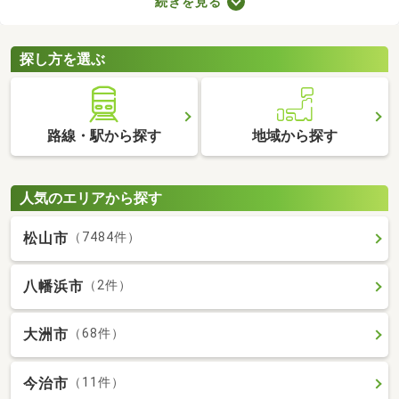
続きを見る
に始められます。ここでは、家電・家具付きの物件を紹介しま
す。物件別に家賃や間取り、設備が異なるので、気になる物件を
見つけたら内見予約をしてみましょう。
探し方を選ぶ
路線・駅から探す
地域から探す
人気のエリアから探す
松山市
（7484件）
八幡浜市
（2件）
大洲市
（68件）
今治市
（11件）