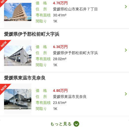
価 格
4.70万円
住 所
愛媛県松山市東石井７丁目
専有面積
30.41m²
間取り
1K
愛媛県伊予郡松前町大字浜
価 格
6.30万円
住 所
愛媛県伊予郡松前町大字浜
専有面積
28.02m²
間取り
1K
愛媛県東温市見奈良
価 格
4.80万円
住 所
愛媛県東温市見奈良
専有面積
23.61m²
間取り
1K
愛媛県松山市東石井７丁目
もっと見る