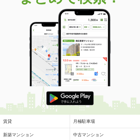
価 格
5.25万円
住 所
秋田県秋田市新屋前野町
専有面積
51.67m²
間取り
2DK
秋田県能代市字宮ノ前
価 格
4.80万円
住 所
秋田県能代市字宮ノ前
専有面積
41.01m²
間取り
2DK
秋田県秋田市広面字谷内佐渡
価 格
6.80万円
住 所
秋田県秋田市広面字谷内佐渡
専有面積
51.25m²
賃貸
月極駐車場
間取り
2LDK
新築マンション
中古マンション
秋田県秋田市仁井田本町４