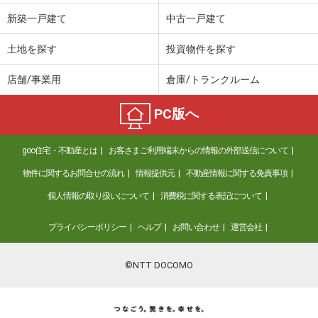
新築一戸建て
中古一戸建て
価 格
5.25万円
住 所
秋田県秋田市仁井田本町４
土地を探す
投資物件を探す
専有面積
44.64m²
間取り
2DK
店舗/事業用
倉庫/トランクルーム
秋田県能代市能代町字赤沼
PC版へ
価 格
4.85万円
住 所
秋田県能代市能代町字赤沼
goo住宅・不動産とは
お客さまご利用端末からの情報の外部送信について
専有面積
32.71m²
物件に関するお問合せの流れ
情報提供元
不動産情報に関する免責事項
間取り
ワンルーム
個人情報の取り扱いについて
消費税に関する表記について
秋田県秋田市仁井田新田２
プライバシーポリシー
ヘルプ
お問い合わせ
運営会社
価 格
5.80万円
住 所
秋田県秋田市仁井田新田２
©NTT DOCOMO
専有面積
67.64m²
間取り
3LDK