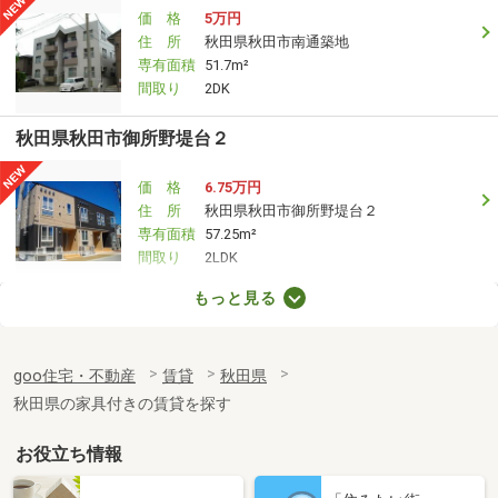
価 格
5万円
住 所
秋田県秋田市南通築地
専有面積
51.7m²
間取り
2DK
秋田県秋田市御所野堤台２
価 格
6.75万円
住 所
秋田県秋田市御所野堤台２
専有面積
57.25m²
間取り
2LDK
もっと見る
秋田県秋田市外旭川字八幡田
価 格
6.70万円
goo住宅・不動産
賃貸
秋田県
住 所
秋田県秋田市外旭川字八幡田
専有面積
52.62m²
秋田県の家具付きの賃貸を探す
間取り
2LDK
お役立ち情報
秋田県秋田市外旭川字八幡田