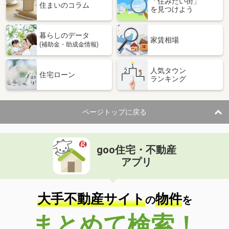
「住みたい街」
住まいのコラム
を見つけよう
価 格
6.70万円
住 所
秋田県秋田市外旭川字八幡田
専有面積
52.62m²
暮らしのデータ
家賃相場
間取り
2LDK
(補助金・助成金情報)
秋田県秋田市川元小川町
人気タウン
住宅ローン
ランキング
価 格
6.40万円
住 所
秋田県秋田市川元小川町
専有面積
59.77m²
ページトップに戻る
間取り
2LDK
秋田県秋田市新屋前野町
goo住宅・不動産
アプリ
価 格
5.15万円
住 所
秋田県秋田市新屋前野町
専有面積
51.67m²
大手不動産サイト
物件
の
を
間取り
2DK
まとめて検索！
秋田県秋田市新屋前野町