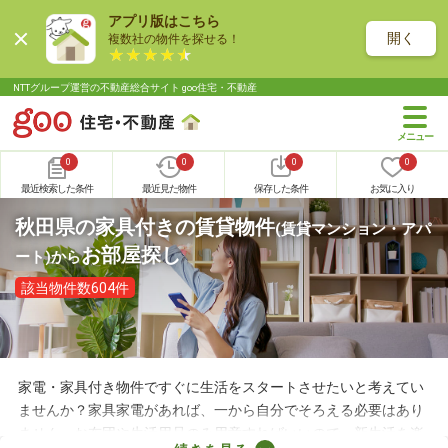
アプリ版はこちら
開く
複数社の物件を探せる！
NTTグループ運営の不動産総合サイト goo住宅・不動産
0
0
0
0
最近検索した条件
最近見た物件
保存した条件
お気に入り
秋田県の家具付きの賃貸物件
(賃貸マンション・アパ
お部屋探し
ート)
から
該当物件数604件
家電・家具付き物件ですぐに生活をスタートさせたいと考えてい
ませんか？家具家電があれば、一から自分でそろえる必要はあり
ません。お布団や生活用品のみ用意すればいいので、新生活を楽