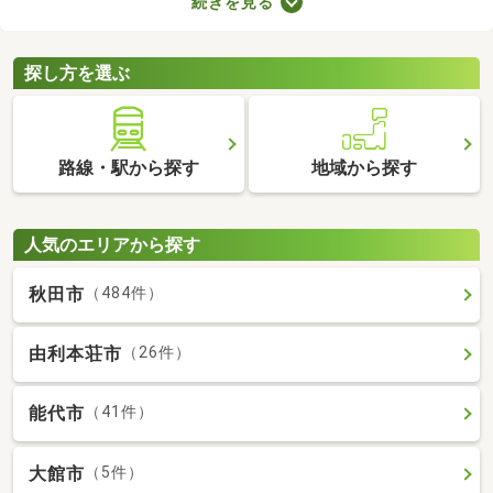
続きを見る
に始められます。ここでは、家電・家具付きの物件を紹介しま
す。物件別に家賃や間取り、設備が異なるので、気になる物件を
見つけたら内見予約をしてみましょう。
探し方を選ぶ
路線・駅から探す
地域から探す
人気のエリアから探す
秋田市
（484件）
由利本荘市
（26件）
能代市
（41件）
大館市
（5件）