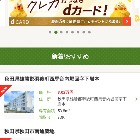
新着!おすすめ
秋田県雄勝郡羽後町西馬音内堀回字下岩本
価 格
3.02万円
住 所
秋田県雄勝郡羽後町西馬音内堀回字下
岩本
専有面積
53.8m²
間取り
3DK
秋田県秋田市南通築地