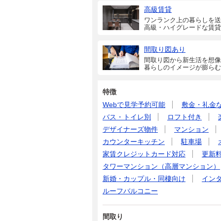
高級賃貸
ワンランク上の暮らしを送
高級・ハイグレードな賃貸
間取り図あり
間取り図から新生活を想像
暮らしのイメージが膨らむ
特徴
Webで見学予約可能
敷金・礼金
バス・トイレ別
ロフト付き
デザイナーズ物件
マンション
カウンターキッチン
駐車場
家賃クレジットカード対応
更新
タワーマンション（高層マンション）
新婚・カップル・同棲向け
イン
ルーフバルコニー
間取り