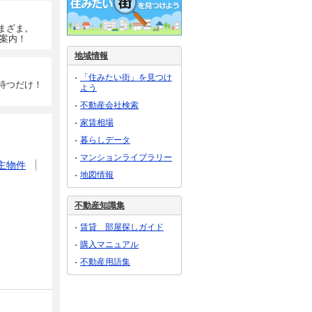
まざま。
ご案内！
地域情報
「住みたい街」を見つけ
待つだけ！
よう
不動産会社検索
家賃相場
暮らしデータ
マンションライブラリー
主物件
地図情報
不動産知識集
賃貸 部屋探しガイド
購入マニュアル
不動産用語集