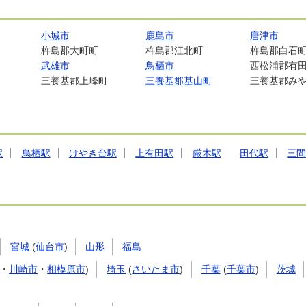
小城市
鹿島市
唐津市
杵島郡大町町
杵島郡江北町
杵島郡白石
武雄市
鳥栖市
西松浦郡有
三養基郡上峰町
三養基郡基山町
三養基郡み
駅
鳥栖駅
けやき台駅
上有田駅
厳木駅
田代駅
三
宮城
(
仙台市
)
山形
福島
・
川崎市
・
相模原市
)
埼玉
(
さいたま市
)
千葉
(
千葉市
)
茨城