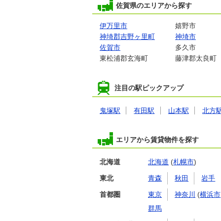
佐賀県のエリアから探す
伊万里市
嬉野市
神埼郡吉野ヶ里町
神埼市
佐賀市
多久市
東松浦郡玄海町
藤津郡太良町
注目の駅ピックアップ
鬼塚駅
有田駅
山本駅
北方
エリアから賃貸物件を探す
北海道
北海道
(
札幌市
)
東北
青森
秋田
岩手
首都圏
東京
神奈川
(
横浜市
群馬