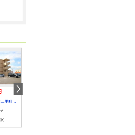
円
4.30万円
8万円
佐賀県伊万里市二里町八谷搦
佐賀県佐賀市神野東１丁目
佐賀県武雄市朝日町大字
m²
専有面積
24.6m²
専有面積
51.85m²
DK
間取り
1K
間取り
1LDK