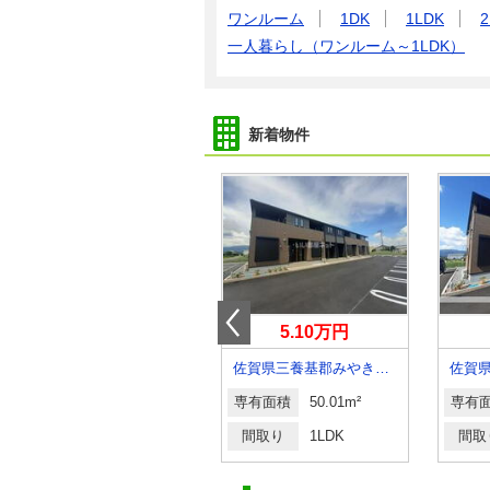
ワンルーム
1DK
1LDK
2
一人暮らし（ワンルーム～1LDK）
新着物件
4.80万円
5.10万円
佐賀県鳥栖市養父町
佐賀県三養基郡みやき町大字原古賀
専有面積
21.81m²
専有面積
50.01m²
専有
間取り
1K
間取り
1LDK
間取