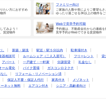
ファミリー向け
りたい方におすすめ
ご家族の人数や形によりご要望もさ
物件
ゆったり過ごせる3K以上の物件を
Webで見学予約可能
してみよう！
予約後は、不動産会社からの連絡を
、賃貸物件
見学予約がWebでできる賃貸物件
なし
新築・築浅
駅近・駅５分以内
駐車場付き
楽器相談可
ルームシェア（二人入居可）
フリーレント
貸
アパート
一戸建て・一軒家
分譲賃貸
礼金なし
オール電化
バイク置場
ガスコンロ２クチ
料なし
リフォーム・リノベーション済
保証人不要・保証人代行
家具付き
メゾネット
ターネット無料
エアコン付き
シニア・高齢者向け