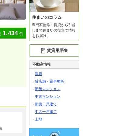
住まいのコラム
専門家監修！賃貸から引越
しまで住まいの役立つ情報
1,434
数
件
をお届け。
賃貸用語集
不動産情報
賃貸
貸店舗・貸事務所
新築マンション
中古マンション
新築一戸建て
中古一戸建て
土地
集