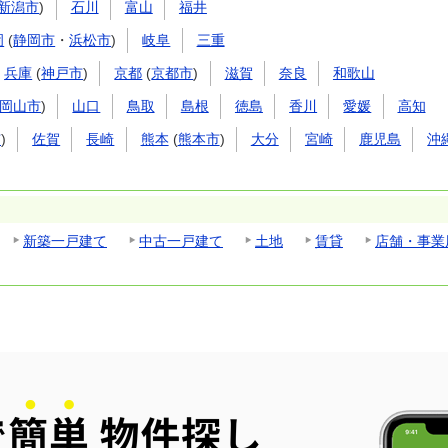
新潟市
)
石川
富山
福井
岡
(
静岡市
・
浜松市
)
岐阜
三重
兵庫
(
神戸市
)
京都
(
京都市
)
滋賀
奈良
和歌山
岡山市
)
山口
鳥取
島根
徳島
香川
愛媛
高知
市
)
佐賀
長崎
熊本
(
熊本市
)
大分
宮崎
鹿児島
沖
新築一戸建て
中古一戸建て
土地
賃貸
店舗・事業