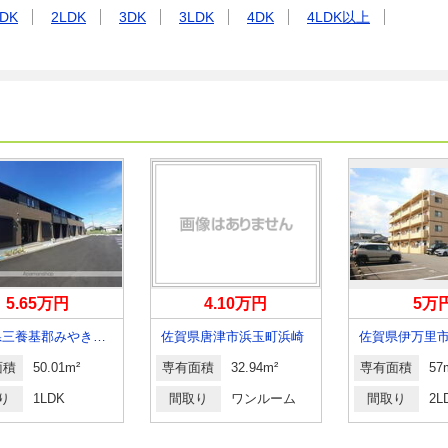
DK
2LDK
3DK
3LDK
4DK
4LDK以上
5.65万円
4.10万円
5万
佐賀県三養基郡みやき町大字原古賀
佐賀県唐津市浜玉町浜崎
面積
50.01m²
専有面積
32.94m²
専有面積
57
り
1LDK
間取り
ワンルーム
間取り
2L