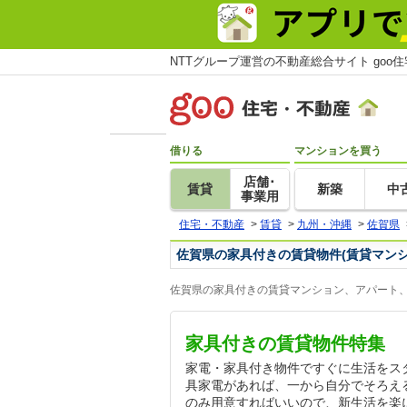
NTTグループ運営の不動産総合サイト goo
借りる
マンションを買う
店舗･
賃貸
新築
中
事業用
住宅・不動産
>
賃貸
>
九州・沖縄
>
佐賀県
佐賀県の家具付きの賃貸物件(賃貸マン
佐賀県の家具付きの賃貸マンション、アパート、
家具付きの賃貸物件特集
家電・家具付き物件ですぐに生活をス
具家電があれば、一から自分でそろえ
のみ用意すればいいので、新生活を楽