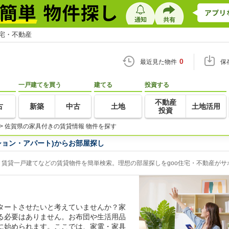
住宅・不動産
0
最近見た物件
保
一戸建てを買う
建てる
投資する
不動産
古
新築
中古
土地
土地活用
投資
>
佐賀県の家具付きの賃貸情報 物件を探す
ション・アパート)からお部屋探し
賃貸一戸建てなどの賃貸物件を簡単検索。理想の部屋探しをgoo住宅・不動産がサ
タートさせたいと考えていませんか？家
る必要はありません。お布団や生活用品
に始められます。ここでは、家電・家具