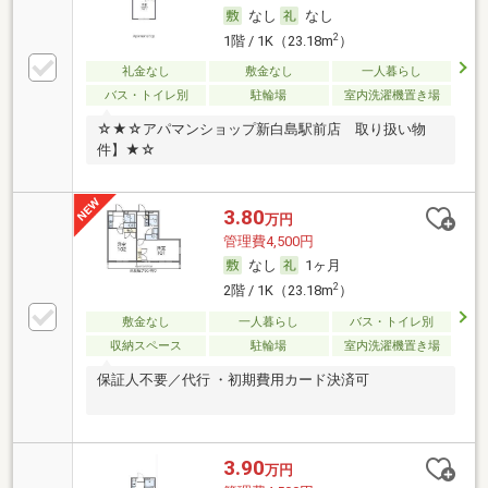
なし
なし
2
1階 / 1K（23.18m
）
礼金なし
敷金なし
一人暮らし
バス・トイレ別
駐輪場
室内洗濯機置き場
☆★☆アパマンショップ新白島駅前店 取り扱い物
件】★☆
3.80
万円
管理費4,500円
なし
1ヶ月
2
2階 / 1K（23.18m
）
敷金なし
一人暮らし
バス・トイレ別
収納スペース
駐輪場
室内洗濯機置き場
保証人不要／代行 ・初期費用カード決済可
3.90
万円