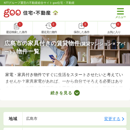
NTTグループ運営の不動産総合サイト goo住宅・不動産
1
0
0
0
最近検索した条件
最近見た物件
保存した条件
お気に入り
広島市の家具付きの賃貸物件
(賃貸マンション・アパ
物件一覧
ート)
家電・家具付き物件ですぐに生活をスタートさせたいと考えてい
ませんか？家具家電があれば、一から自分でそろえる必要はあり
ません。お布団や生活用品のみ用意すればいいので、新生活を楽
続きを見る
に始められます。ここでは、家電・家具付きの物件を紹介しま
す。物件別に家賃や間取り、設備が異なるので、気になる物件を
見つけたら内見予約をしてみましょう。
地域
変更する
広島市