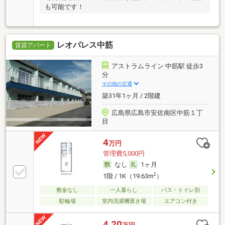
も可能です！
レオパレス中筋
賃貸アパート
アストラムライン 中筋駅 徒歩3
分
その他の交通
築31年1ヶ月 / 2階建
広島県広島市安佐南区中筋１丁
目
4
万円
管理費5,000円
なし
1ヶ月
2
1階 / 1K（19.63m
）
敷金なし
一人暮らし
バス・トイレ別
駐輪場
室内洗濯機置き場
エアコン付き
4.20