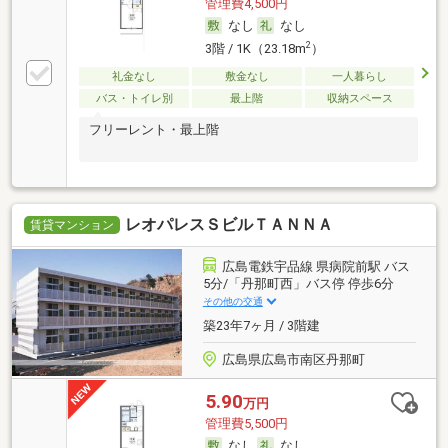
管理費4,500円
なし
なし
2
3階 / 1K（23.18m
）
礼金なし
敷金なし
一人暮らし
バス・トイレ別
最上階
収納スペース
フリーレント・最上階
レオパレスＳビルＴＡＮＮＡ
賃貸マンション
広島電鉄宇品線 県病院前駅 バス
5分/「丹那町西」バス停 停歩6分
その他の交通
築23年7ヶ月 / 3階建
広島県広島市南区丹那町
5.90
万円
管理費5,500円
なし
なし