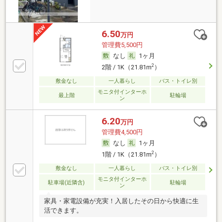
6.50
万円
管理費5,500円
なし
1ヶ月
2
2階 / 1K（21.81m
）
敷金なし
一人暮らし
バス・トイレ別
モニタ付インターホ
最上階
駐輪場
ン
6.20
万円
管理費4,500円
なし
1ヶ月
2
1階 / 1K（21.81m
）
敷金なし
一人暮らし
バス・トイレ別
モニタ付インターホ
駐車場(近隣含)
駐輪場
ン
家具・家電設備が充実！入居したその日から快適に生
活できます。