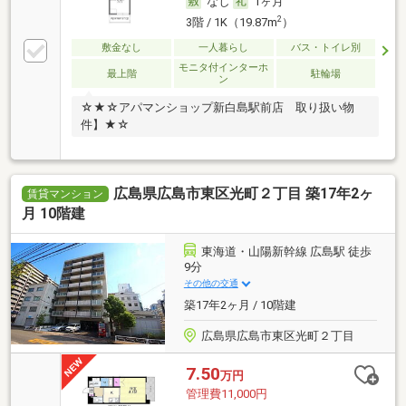
なし
1ヶ月
2
3階 / 1K（19.87m
）
敷金なし
一人暮らし
バス・トイレ別
モニタ付インターホ
最上階
駐輪場
ン
☆★☆アパマンショップ新白島駅前店 取り扱い物
件】★☆
広島県広島市東区光町２丁目 築17年2ヶ
賃貸マンション
月 10階建
東海道・山陽新幹線 広島駅 徒歩
9分
その他の交通
築17年2ヶ月 / 10階建
広島県広島市東区光町２丁目
7.50
万円
管理費11,000円