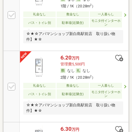
2
1階 / 1K（20.28m
）
礼金なし
敷金なし
一人暮らし
モニタ付インターホ
バス・トイレ別
駐車場(近隣含)
ン
☆★☆アパマンショップ新白島駅前店 取り扱い物
件】★☆
6.20
万円
管理費5,500円
なし
なし
2
2階 / 1K（20.28m
）
礼金なし
敷金なし
一人暮らし
モニタ付インターホ
バス・トイレ別
駐車場(近隣含)
ン
☆★☆アパマンショップ新白島駅前店 取り扱い物
件】★☆
6.30
万円