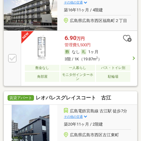
その他の交通
築16年11ヶ月 / 4階建
広島県広島市西区福島町２丁目
6.90
万円
管理費5,500円
なし
1ヶ月
2
3階 / 1K（19.87m
）
敷金なし
一人暮らし
バス・トイレ別
モニタ付インターホ
角部屋
駐輪場
ン
レオパレスグレイスコート 古江
賃貸アパート
広島電鉄宮島線 古江駅 徒歩7分
その他の交通
築20年11ヶ月 / 2階建
広島県広島市西区古江東町