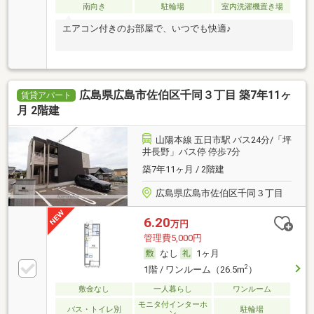
南向き
駐輪場
室内洗濯機置き場
エアコン付きのお部屋で、いつでも快適♪
広島県広島市佐伯区千同３丁目 築7年11ヶ
賃貸アパート
月 2階建
山陽本線 五日市駅 バス24分/「坪
井長野」バス停 停歩7分
築7年11ヶ月 / 2階建
広島県広島市佐伯区千同３丁目
6.20
万円
管理費5,000円
なし
1ヶ月
2
1階 / ワンルーム（26.5m
）
敷金なし
一人暮らし
ワンルーム
モニタ付インターホ
バス・トイレ別
駐輪場
ン