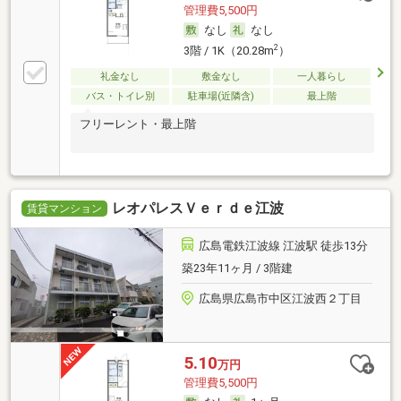
管理費5,500円
なし
なし
2
3階 / 1K（20.28m
）
礼金なし
敷金なし
一人暮らし
バス・トイレ別
駐車場(近隣含)
最上階
フリーレント・最上階
レオパレスＶｅｒｄｅ江波
賃貸マンション
広島電鉄江波線 江波駅 徒歩13分
築23年11ヶ月 / 3階建
広島県広島市中区江波西２丁目
5.10
万円
管理費5,500円