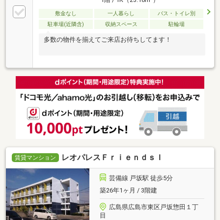
敷金なし
一人暮らし
バス・トイレ別
駐車場(近隣含)
収納スペース
駐輪場
多数の物件を揃えてご来店お待ちしてます！
レオパレスＦｒｉｅｎｄｓＩ
賃貸マンション
芸備線 戸坂駅 徒歩5分
築26年1ヶ月 / 3階建
広島県広島市東区戸坂惣田１丁
目