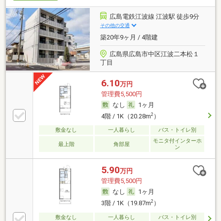
広島電鉄江波線 江波駅 徒歩9分
その他の交通
築20年9ヶ月 / 4階建
広島県広島市中区江波二本松１
丁目
6.10
万円
管理費5,500円
なし
1ヶ月
2
4階 / 1K（20.28m
）
敷金なし
一人暮らし
バス・トイレ別
モニタ付インターホ
最上階
角部屋
ン
5.90
万円
管理費5,500円
なし
1ヶ月
2
3階 / 1K（19.87m
）
敷金なし
一人暮らし
バス・トイレ別