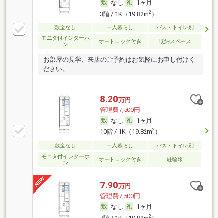
なし
1ヶ月
2
3階 / 1K（19.82m
）
敷金なし
一人暮らし
バス・トイレ別
モニタ付インターホ
オートロック付き
収納スペース
ン
お部屋の見学、来店のご予約はお気軽にお申し付けく
ださい。
8.20
万円
管理費7,500円
なし
1ヶ月
2
10階 / 1K（19.82m
）
敷金なし
一人暮らし
バス・トイレ別
モニタ付インターホ
オートロック付き
駐輪場
ン
7.90
万円
管理費7,500円
なし
1ヶ月
2
7階 / 1K（19.82m
）