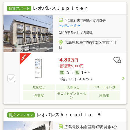
レオパレスＪｕｐｉｔｅｒ
賃貸アパート
可部線 古市橋駅 徒歩3分
その他の交通
築19年5ヶ月 / 2階建
広島県広島市安佐南区古市４丁
目
4.80
万円
管理費5,000円
なし
1ヶ月
2
1階 / 1K（19.87m
）
敷金なし
一人暮らし
バス・トイレ別
モニタ付インターホ
角部屋
駐輪場
ン
レオパレスＡｒｃａｄｉａ Ｂ
賃貸マンション
広島電鉄本線 福島町駅 徒歩4分