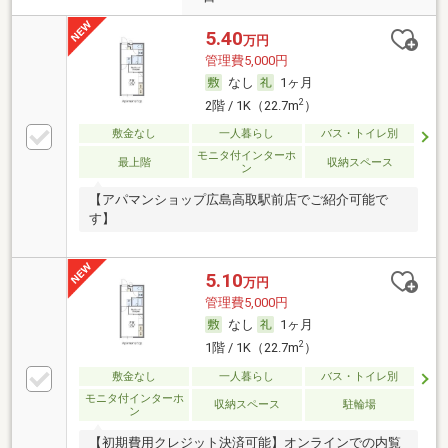
5.40
万円
管理費5,000円
なし
1ヶ月
2
2階 / 1K（22.7m
）
敷金なし
一人暮らし
バス・トイレ別
モニタ付インターホ
最上階
収納スペース
ン
【アパマンショップ広島高取駅前店でご紹介可能で
す】
5.10
万円
管理費5,000円
なし
1ヶ月
2
1階 / 1K（22.7m
）
敷金なし
一人暮らし
バス・トイレ別
モニタ付インターホ
収納スペース
駐輪場
ン
【初期費用クレジット決済可能】オンラインでの内覧