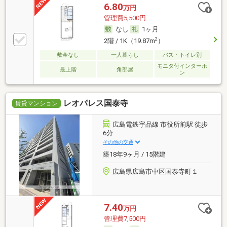
6.80
万円
管理費5,500円
なし
1ヶ月
2
2階 / 1K（19.87m
）
敷金なし
一人暮らし
バス・トイレ別
モニタ付インターホ
最上階
角部屋
ン
レオパレス国泰寺
賃貸マンション
広島電鉄宇品線 市役所前駅 徒歩
6分
その他の交通
築18年9ヶ月 / 15階建
広島県広島市中区国泰寺町１
7.40
万円
管理費7,500円