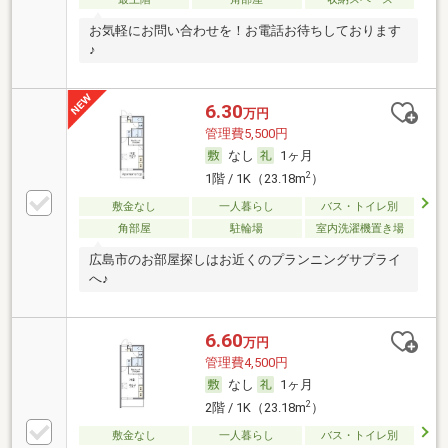
お気軽にお問い合わせを！お電話お待ちしております
♪
6.30
万円
管理費5,500円
なし
1ヶ月
2
1階 / 1K（23.18m
）
敷金なし
一人暮らし
バス・トイレ別
角部屋
駐輪場
室内洗濯機置き場
広島市のお部屋探しはお近くのプランニングサプライ
へ♪
6.60
万円
管理費4,500円
なし
1ヶ月
2
2階 / 1K（23.18m
）
敷金なし
一人暮らし
バス・トイレ別