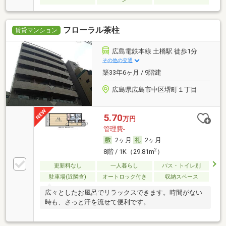
フローラル茶柱
賃貸マンション
広島電鉄本線 土橋駅 徒歩1分
その他の交通
築33年6ヶ月 / 9階建
広島県広島市中区堺町１丁目
5.70
万円
管理費-
2ヶ月
2ヶ月
2
8階 / 1K（29.81m
）
更新料なし
一人暮らし
バス・トイレ別
駐車場(近隣含)
オートロック付き
収納スペース
広々としたお風呂でリラックスできます。時間がない
時も、さっと汗を流せて便利です。