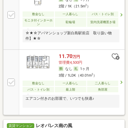
2
2階 / 1K（21.5m
）
敷金なし
一人暮らし
バス・トイレ別
モニタ付インターホ
駐輪場
室内洗濯機置き場
ン
☆★☆アパマンショップ新白島駅前店 取り扱い物
件】★☆
11.70
万円
管理費4,500円
なし
1ヶ月
2
3階 / 1LDK（43.01m
）
敷金なし
一人暮らし
二人暮らし
バス・トイレ別
最上階
角部屋
エアコン付きのお部屋で、いつでも快適♪
レオパレス南の風
賃貸マンション