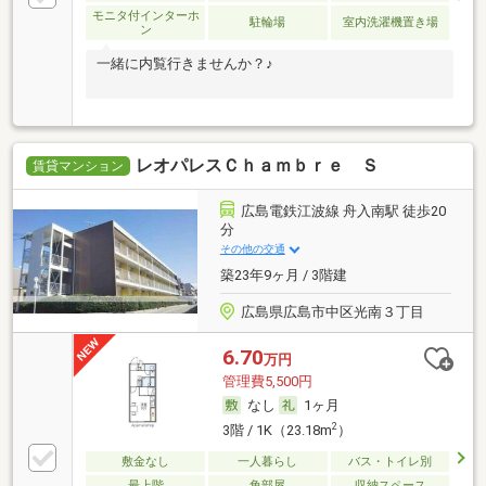
モニタ付インターホ
駐輪場
室内洗濯機置き場
ン
一緒に内覧行きませんか？♪
レオパレスＣｈａｍｂｒｅ Ｓ
賃貸マンション
広島電鉄江波線 舟入南駅 徒歩20
分
その他の交通
築23年9ヶ月 / 3階建
広島県広島市中区光南３丁目
6.70
万円
管理費5,500円
なし
1ヶ月
2
3階 / 1K（23.18m
）
敷金なし
一人暮らし
バス・トイレ別
最上階
角部屋
収納スペース