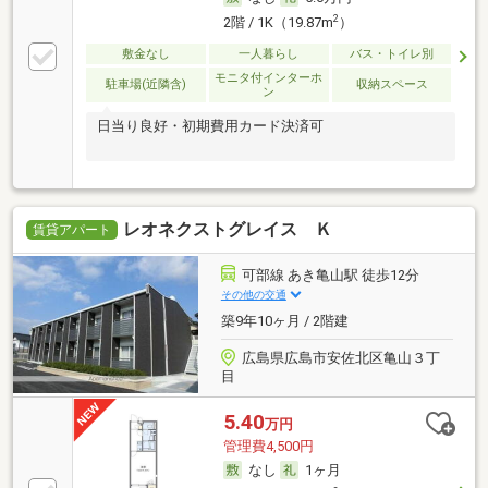
2
2階 / 1K（19.87m
）
敷金なし
一人暮らし
バス・トイレ別
モニタ付インターホ
駐車場(近隣含)
収納スペース
ン
日当り良好・初期費用カード決済可
レオネクストグレイス Ｋ
賃貸アパート
可部線 あき亀山駅 徒歩12分
その他の交通
築9年10ヶ月 / 2階建
広島県広島市安佐北区亀山３丁
目
5.40
万円
管理費4,500円
なし
1ヶ月