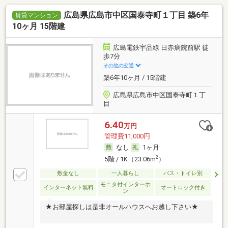
広島県広島市中区国泰寺町１丁目 築6年
賃貸マンション
10ヶ月 15階建
広島電鉄宇品線 日赤病院前駅 徒
歩7分
その他の交通
築6年10ヶ月 / 15階建
広島県広島市中区国泰寺町１丁
目
6.40
万円
管理費11,000円
なし
1ヶ月
2
5階 / 1K（23.06m
）
敷金なし
一人暮らし
バス・トイレ別
モニタ付インターホ
インターネット無料
オートロック付き
ン
★お部屋探しは是非オールハウスへお越し下さい★