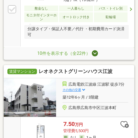
敷金なし
一人暮らし
バス・トイレ別
モニタ付インターホ
オートロック付き
駐輪場
ン
分譲タイプ・保証人不要／代行 ・初期費用カード決済
可
10件を表示する（全22件）
レオネクストグリーンハウス江波
賃貸マンション
広島電鉄江波線 江波駅 徒歩7分
その他の交通
築12年6ヶ月 / 3階建
広島県広島市中区江波本町
7.50
万円
管理費5,500円
なし
1ヶ月