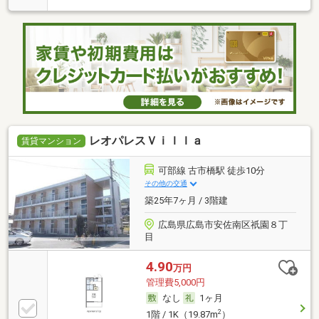
レオパレスＶｉｌｌａ
賃貸マンション
可部線 古市橋駅 徒歩10分
その他の交通
築25年7ヶ月 / 3階建
広島県広島市安佐南区祇園８丁
目
4.90
万円
管理費5,000円
なし
1ヶ月
2
1階 / 1K（19.87m
）