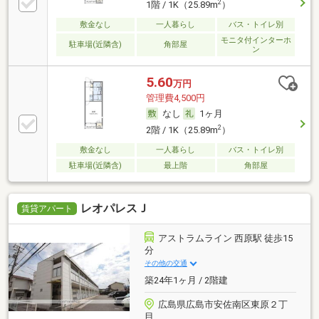
2
1階 / 1K（25.89m
）
敷金なし
一人暮らし
バス・トイレ別
モニタ付インターホ
駐車場(近隣含)
角部屋
ン
5.60
万円
管理費4,500円
なし
1ヶ月
2
2階 / 1K（25.89m
）
敷金なし
一人暮らし
バス・トイレ別
駐車場(近隣含)
最上階
角部屋
レオパレスＪ
賃貸アパート
アストラムライン 西原駅 徒歩15
分
その他の交通
築24年1ヶ月 / 2階建
広島県広島市安佐南区東原２丁
目