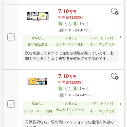
7.10
万円
管理費11,000円
なし
1ヶ月
2
5階 / 1K（24.04m
）
敷金なし
一人暮らし
バス・トイレ別
駐車場(近隣含)
インターネット無料
オートロック付き
急な引越しでもすぐに住める環境が整っています。玄
関を開けることなく来客者を確認できて安心です。
7.10
万円
管理費11,000円
なし
1ヶ月
2
5階 / 1K（24.49m
）
敷金なし
一人暮らし
バス・トイレ別
モニタ付インターホ
インターネット無料
オートロック付き
ン
分譲賃貸なら、質の高いマンションでの生活を体感で