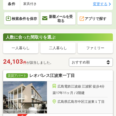
条件
変更する
家具付き
新着メールを受
検索条件を保存
アプリで探す
取る
人数に合った間取りを選ぶ
一人暮らし
二人暮らし
ファミリー
24,103
件
が該当しました。
レオパレス江波東一丁目
賃貸アパート
広島電鉄江波線 江波駅 徒歩4分
築17年11ヶ月 / 2階建
広島県広島市中区江波東１丁目