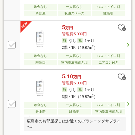
敷金なし
一人暮らし
バス・トイレ別
角部屋
収納スペース
駐輪場
5
万円
管理費5,000円
なし
1ヶ月
2
2階 / 1K（19.87m
）
敷金なし
一人暮らし
バス・トイレ別
駐輪場
室内洗濯機置き場
エアコン付き
5.10
万円
管理費5,000円
なし
1ヶ月
2
3階 / 1K（19.87m
）
敷金なし
一人暮らし
バス・トイレ別
最上階
駐輪場
室内洗濯機置き場
広島市のお部屋探しはお近くのプランニングサプライ
へ♪