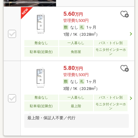
5.60
万円
管理費5,500円
なし
1ヶ月
2
1階 / 1K（20.28m
）
敷金なし
一人暮らし
バス・トイレ別
モニタ付インターホ
駐車場(近隣含)
角部屋
ン
5.80
万円
管理費5,500円
なし
1ヶ月
2
3階 / 1K（20.28m
）
敷金なし
一人暮らし
バス・トイレ別
モニタ付インターホ
駐車場(近隣含)
最上階
ン
最上階・保証人不要／代行