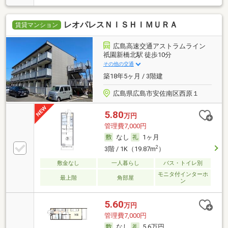
レオパレスＮＩＳＨＩＭＵＲＡ
賃貸マンション
広島高速交通アストラムライン
祇園新橋北駅 徒歩10分
その他の交通
築18年5ヶ月 / 3階建
広島県広島市安佐南区西原１
5.80
万円
管理費7,000円
なし
1ヶ月
2
3階 / 1K（19.87m
）
敷金なし
一人暮らし
バス・トイレ別
モニタ付インターホ
最上階
角部屋
ン
5.60
万円
管理費7,000円
なし
5.6万円