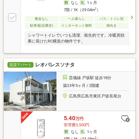
なし
1ヶ月
2
7階 / 1K（29.04m
）
敷金なし
一人暮らし
バス・トイレ別
駐車場(近隣含)
インターネット無料
南向き
シャワートイレでいつも清潔、衛生的です。冷暖房効
果に長けたRC構造の物件です。
レオパレスソナタ
賃貸アパート
芸備線 戸坂駅 徒歩18分
築23年5ヶ月 / 2階建
広島県広島市東区戸坂長尾台
5.40
万円
管理費5,500円
なし
1ヶ月
2
1階 / 1K（23.18m
）