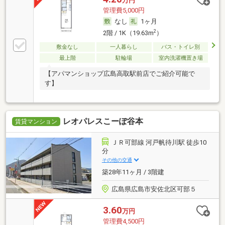
万円
管理費5,000円
なし
1ヶ月
2
2階 / 1K（19.63m
）
敷金なし
一人暮らし
バス・トイレ別
最上階
駐輪場
室内洗濯機置き場
【アパマンショップ広島高取駅前店でご紹介可能で
す】
レオパレスこーぽ谷本
賃貸マンション
ＪＲ可部線 河戸帆待川駅 徒歩10
分
その他の交通
築28年11ヶ月 / 3階建
広島県広島市安佐北区可部５
3.60
万円
管理費4,500円