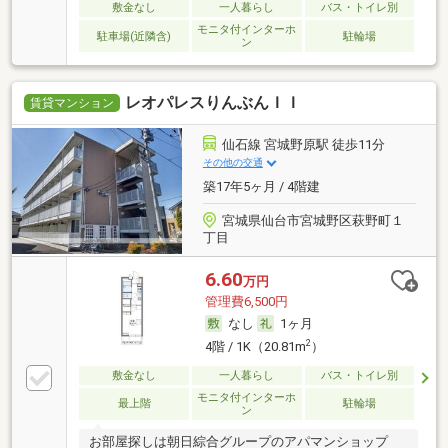
敷金なし
一人暮らし
バス・トイレ別
モニタ付インターホ
駐車場(近隣含)
駐輪場
ン
レオパレスりんぶんＩＩ
賃貸マンション
仙石線 宮城野原駅 徒歩11分
その他の交通
築17年5ヶ月 / 4階建
宮城県仙台市宮城野区萩野町１
丁目
6.60
万円
管理費6,500円
なし
1ヶ月
2
4階 / 1K（20.81m
）
敷金なし
一人暮らし
バス・トイレ別
モニタ付インターホ
最上階
駐輪場
ン
お部屋探しは朝日綜合グループのアパマンショップ