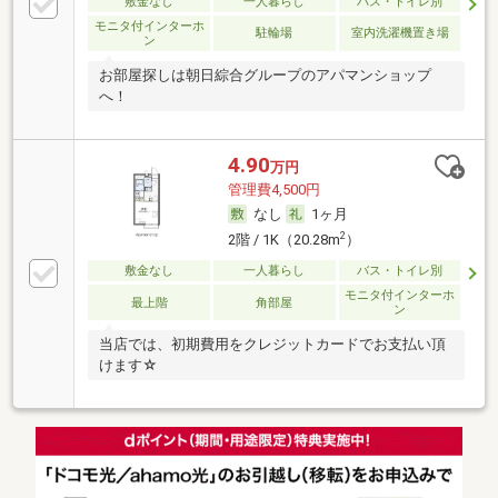
敷金なし
一人暮らし
バス・トイレ別
モニタ付インターホ
駐輪場
室内洗濯機置き場
ン
お部屋探しは朝日綜合グループのアパマンショップ
へ！
4.90
万円
管理費4,500円
なし
1ヶ月
2
2階 / 1K（20.28m
）
敷金なし
一人暮らし
バス・トイレ別
モニタ付インターホ
最上階
角部屋
ン
当店では、初期費用をクレジットカードでお支払い頂
けます☆