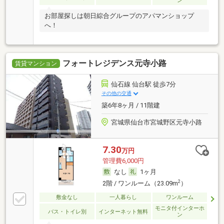
ン
お部屋探しは朝日綜合グループのアパマンショップ
へ！
フォートレジデンス元寺小路
賃貸マンション
仙石線 仙台駅 徒歩7分
その他の交通
築6年8ヶ月 / 11階建
宮城県仙台市宮城野区元寺小路
7.30
万円
管理費6,000円
なし
1ヶ月
2
2階 / ワンルーム（23.09m
）
敷金なし
一人暮らし
ワンルーム
モニタ付インターホ
バス・トイレ別
インターネット無料
ン