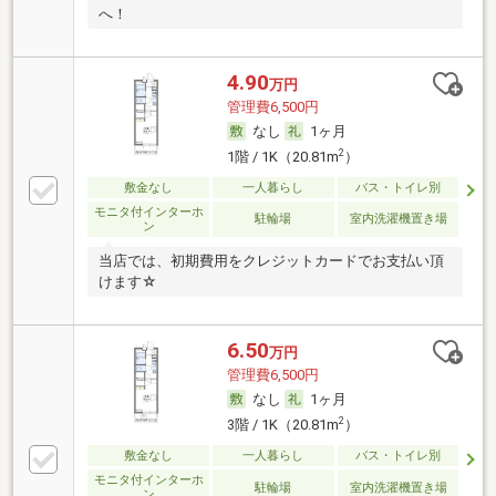
へ！
4.90
万円
管理費6,500円
なし
1ヶ月
2
1階 / 1K（20.81m
）
敷金なし
一人暮らし
バス・トイレ別
モニタ付インターホ
駐輪場
室内洗濯機置き場
ン
当店では、初期費用をクレジットカードでお支払い頂
けます☆
6.50
万円
管理費6,500円
なし
1ヶ月
2
3階 / 1K（20.81m
）
敷金なし
一人暮らし
バス・トイレ別
モニタ付インターホ
駐輪場
室内洗濯機置き場
ン