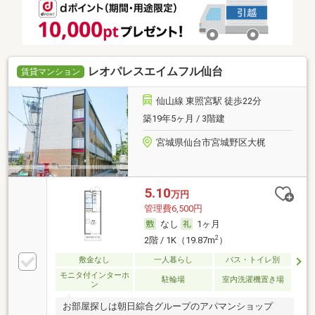
レオパレスエイムフル仙台
賃貸マンション
仙山線 東照宮駅 徒歩22分
築19年5ヶ月 / 3階建
宮城県仙台市宮城野区大梶
5.10
万円
管理費6,500円
なし
1ヶ月
2
2階 / 1K（19.87m
）
敷金なし
一人暮らし
バス・トイレ別
モニタ付インターホ
駐輪場
室内洗濯機置き場
ン
お部屋探しは朝日綜合グループのアパマンショップ