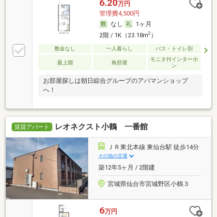
6.20
万円
管理費4,500円
なし
1ヶ月
2
2階 / 1K（23.18m
）
敷金なし
一人暮らし
バス・トイレ別
モニタ付インターホ
最上階
角部屋
ン
お部屋探しは朝日綜合グループのアパマンショップ
へ！
レオネクスト小鶴 一番館
賃貸アパート
ＪＲ東北本線 東仙台駅 徒歩14分
その他の交通
築12年5ヶ月 / 2階建
宮城県仙台市宮城野区小鶴３
6
万円