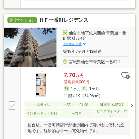
ＨＦ一番町レジデンス
賃貸マンション
仙台市地下鉄東西線 青葉通一番
町駅 徒歩4分
その他の交通
築19年7ヶ月 / 12階建
宮城県仙台市青葉区一番町２
7.70
万円
管理費6,000円
1ヶ月
1ヶ月
2
11階 / 1K（24.96m
）
一人暮らし
バス・トイレ別
駐車場(近隣含)
モニタ付インターホ
インターネット無料
南向き
ン
仙台駅、一番町商店街が徒歩圏内で買い物に便利な立
地です。経済的なオール電化物件です。