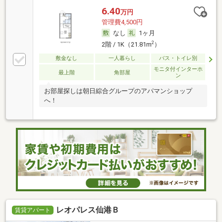
6.40
万円
管理費4,500円
なし
1ヶ月
2
2階 / 1K（21.81m
）
敷金なし
一人暮らし
バス・トイレ別
モニタ付インターホ
最上階
角部屋
ン
お部屋探しは朝日綜合グループのアパマンショップ
へ！
レオパレス仙港Ｂ
賃貸アパート