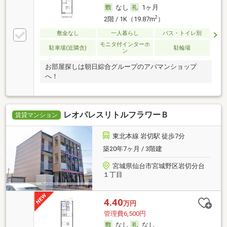
なし
1ヶ月
2
2階 / 1K（19.87m
）
敷金なし
一人暮らし
バス・トイレ別
モニタ付インターホ
駐車場(近隣含)
駐輪場
ン
お部屋探しは朝日綜合グループのアパマンショップ
へ！
レオパレスリトルフラワーＢ
賃貸マンション
東北本線 岩切駅 徒歩7分
築20年7ヶ月 / 3階建
宮城県仙台市宮城野区岩切分台
１丁目
4.40
万円
管理費6,500円
なし
なし