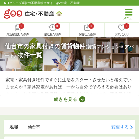
NTTグループ運営の不動産総合サイト goo住宅・不動産
1
0
0
0
最近検索した条件
最近見た物件
保存した条件
お気に入り
仙台市の家具付きの賃貸物件
(賃貸マンション・アパ
物件一覧
ート)
家電・家具付き物件ですぐに生活をスタートさせたいと考えてい
ませんか？家具家電があれば、一から自分でそろえる必要はあり
ません。お布団や生活用品のみ用意すればいいので、新生活を楽
続きを見る
に始められます。ここでは、家電・家具付きの物件を紹介しま
す。物件別に家賃や間取り、設備が異なるので、気になる物件を
見つけたら内見予約をしてみましょう。
地域
変更する
仙台市