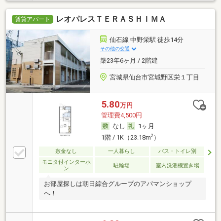
レオパレスＴＥＲＡＳＨＩＭＡ
賃貸アパート
仙石線 中野栄駅 徒歩14分
その他の交通
築23年6ヶ月 / 2階建
宮城県仙台市宮城野区栄１丁目
5.80
万円
管理費4,500円
なし
1ヶ月
2
1階 / 1K（23.18m
）
敷金なし
一人暮らし
バス・トイレ別
モニタ付インターホ
駐輪場
室内洗濯機置き場
ン
お部屋探しは朝日綜合グループのアパマンショップ
へ！