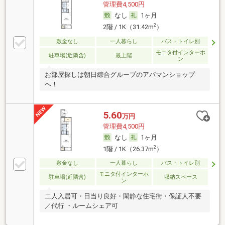
管理費4,500円
なし
1ヶ月
2
2階 / 1K（31.42m
）
敷金なし
一人暮らし
バス・トイレ別
モニタ付インターホ
駐車場(近隣含)
最上階
ン
お部屋探しは朝日綜合グループのアパマンショップ
へ！
5.60
万円
管理費4,500円
なし
1ヶ月
2
1階 / 1K（26.37m
）
敷金なし
一人暮らし
バス・トイレ別
モニタ付インターホ
駐車場(近隣含)
収納スペース
ン
二人入居可・日当り良好・閑静な住宅街・保証人不要
／代行 ・ルームシェア可