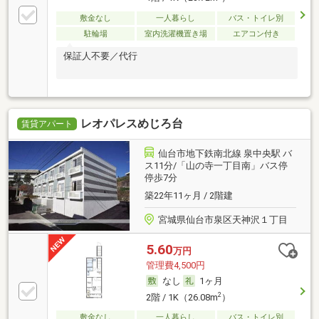
敷金なし
一人暮らし
バス・トイレ別
駐輪場
室内洗濯機置き場
エアコン付き
保証人不要／代行
レオパレスめじろ台
賃貸アパート
仙台市地下鉄南北線 泉中央駅 バ
ス11分/「山の寺一丁目南」バス停
停歩7分
築22年11ヶ月 / 2階建
宮城県仙台市泉区天神沢１丁目
5.60
万円
管理費4,500円
なし
1ヶ月
2
2階 / 1K（26.08m
）
敷金なし
一人暮らし
バス・トイレ別