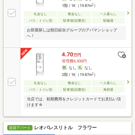
2
1階 / 1K（19.87m
）
礼金なし
敷金なし
一人暮らし
バス・トイレ別
駐車場(近隣含)
駐輪場
お部屋探しは朝日綜合グループのアパマンショップ
へ！
4.70
万円
管理費6,500円
なし
なし
2
2階 / 1K（19.87m
）
礼金なし
敷金なし
一人暮らし
バス・トイレ別
駐車場(近隣含)
角部屋
当店では、初期費用をクレジットカードでお支払い頂
けます☆
レオパレスリトル フラワー
賃貸アパート