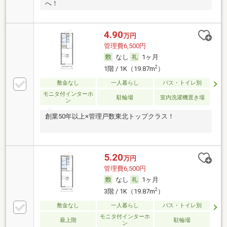
へ！
4.90
万円
管理費6,500円
なし
1ヶ月
2
1階 / 1K（19.87m
）
敷金なし
一人暮らし
バス・トイレ別
モニタ付インターホ
駐輪場
室内洗濯機置き場
ン
創業50年以上×管理戸数東北トップクラス！
5.20
万円
管理費6,500円
なし
1ヶ月
2
3階 / 1K（19.87m
）
敷金なし
一人暮らし
バス・トイレ別
モニタ付インターホ
最上階
駐輪場
ン