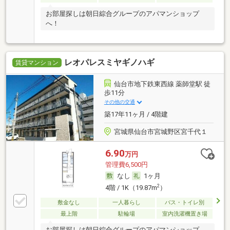
お部屋探しは朝日綜合グループのアパマンショップ
へ！
レオパレスミヤギノハギ
賃貸マンション
仙台市地下鉄東西線 薬師堂駅 徒
歩11分
その他の交通
築17年11ヶ月 / 4階建
宮城県仙台市宮城野区宮千代１
6.90
万円
管理費6,500円
なし
1ヶ月
2
4階 / 1K（19.87m
）
敷金なし
一人暮らし
バス・トイレ別
最上階
駐輪場
室内洗濯機置き場
お部屋探しは朝日綜合グループのアパマンショップ