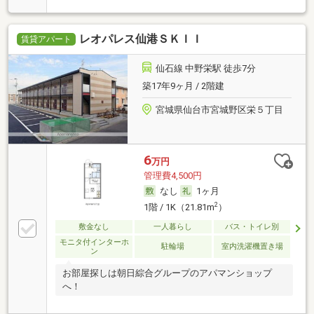
レオパレス仙港ＳＫＩＩ
賃貸アパート
仙石線 中野栄駅 徒歩7分
築17年9ヶ月 / 2階建
宮城県仙台市宮城野区栄５丁目
6
万円
管理費4,500円
なし
1ヶ月
2
1階 / 1K（21.81m
）
敷金なし
一人暮らし
バス・トイレ別
モニタ付インターホ
駐輪場
室内洗濯機置き場
ン
お部屋探しは朝日綜合グループのアパマンショップ
へ！