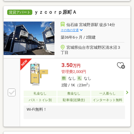
ｙｚｃｏｒｐ原町Ａ
賃貸アパート
仙石線 宮城野原駅 徒歩14分
その他の交通
築36年6ヶ月 / 2階建
宮城県仙台市宮城野区清水沼３
丁目
3.50
万円
管理費2,000円
なし
なし
2
2階 / 1K（23m
）
礼金なし
敷金なし
一人暮らし
バス・トイレ別
駐車場(近隣含)
インターネット無料
Wi-Fi無料！