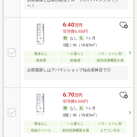
へ！
6.40
万円
管理費6,500円
なし
1ヶ月
2
1階 / 1K（19.87m
）
敷金なし
一人暮らし
バス・トイレ別
角部屋
駐輪場
室内洗濯機置き場
お部屋探しはアパマンショップ仙台若林店で◎
6.70
万円
管理費6,500円
なし
1ヶ月
2
3階 / 1K（19.87m
）
敷金なし
一人暮らし
バス・トイレ別
収納スペース
室内洗濯機置き場
エアコン付き