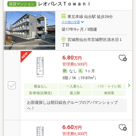
レオパレスＴｏｗａｎｉ
賃貸マンション
東北本線 仙台駅 徒歩26分
その他の交通
築17年9ヶ月 / 3階建
宮城県仙台市宮城野区清水沼１
丁目
6.80
万円
管理費6,500円
なし
1ヶ月
2
3階 / 1K（19.87m
）
敷金なし
一人暮らし
バス・トイレ別
駐車場(近隣含)
最上階
角部屋
お部屋探しは朝日綜合グループのアパマンショップ
へ！
6.60
万円
管理費6,500円