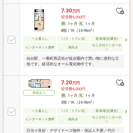
7.30
万円
管理費6,000円
1ヶ月
1ヶ月
2
8階 / 1K（24.96m
）
一人暮らし
バス・トイレ別
駐車場(近隣含)
モニタ付インターホ
インターネット無料
南向き
ン
仙台駅、一番町商店街が徒歩圏内で買い物に便利な立
地です。経済的なオール電化物件です。
7.20
万円
管理費6,000円
動画あり
1ヶ月
1ヶ月
2
5階 / 1K（24.96m
）
一人暮らし
バス・トイレ別
駐車場(近隣含)
モニタ付インターホ
インターネット無料
南向き
ン
日当り良好・デザイナーズ物件・保証人不要／代行 ・