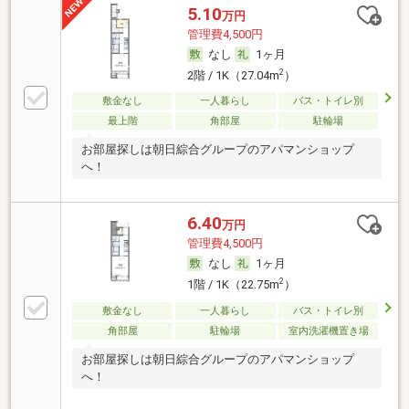
5.10
万円
管理費4,500円
なし
1ヶ月
2
2階 / 1K（27.04m
）
敷金なし
一人暮らし
バス・トイレ別
最上階
角部屋
駐輪場
お部屋探しは朝日綜合グループのアパマンショップ
へ！
6.40
万円
管理費4,500円
なし
1ヶ月
2
1階 / 1K（22.75m
）
敷金なし
一人暮らし
バス・トイレ別
角部屋
駐輪場
室内洗濯機置き場
お部屋探しは朝日綜合グループのアパマンショップ
へ！