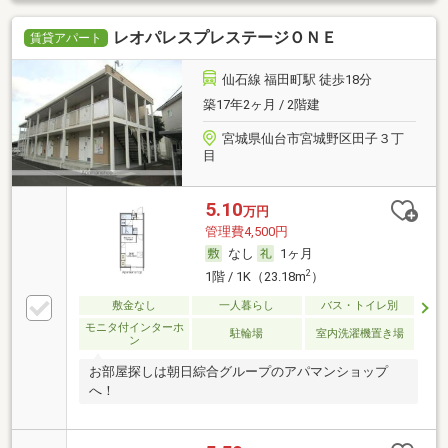
レオパレスプレステージＯＮＥ
賃貸アパート
仙石線 福田町駅 徒歩18分
築17年2ヶ月 / 2階建
宮城県仙台市宮城野区田子３丁
目
5.10
万円
管理費4,500円
なし
1ヶ月
2
1階 / 1K（23.18m
）
敷金なし
一人暮らし
バス・トイレ別
モニタ付インターホ
駐輪場
室内洗濯機置き場
ン
お部屋探しは朝日綜合グループのアパマンショップ
へ！