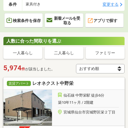
条件
変更する
家具付き
新着メールを受
検索条件を保存
アプリで探す
取る
人数に合った間取りを選ぶ
一人暮らし
二人暮らし
ファミリー
5,974
件
が該当しました。
レオネクスト中野栄
賃貸アパート
仙石線 中野栄駅 徒歩6分
築10年11ヶ月 / 2階建
宮城県仙台市宮城野区栄２丁目