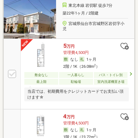
東北本線 岩切駅 徒歩7分
築22年1ヶ月 / 2階建
宮城県仙台市宮城野区岩切字小
児
5
万円
管理費4,500円
なし
1ヶ月
2
2階 / 1K（26.08m
）
敷金なし
一人暮らし
バス・トイレ別
最上階
駐輪場
室内洗濯機置き場
当店では、初期費用をクレジットカードでお支払い頂
けます☆
4
万円
管理費4,500円
なし
1ヶ月
2
1階 / 1K（23.72m
）