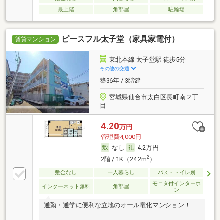
最上階
角部屋
駐輪場
ピースフル太子堂（家具家電付）
賃貸マンション
東北本線 太子堂駅 徒歩5分
その他の交通
築36年 / 3階建
宮城県仙台市太白区長町南２丁
目
4.20
万円
管理費4,000円
なし
4.2万円
2
2階 / 1K（24.2m
）
敷金なし
一人暮らし
バス・トイレ別
モニタ付インターホ
インターネット無料
角部屋
ン
通勤・通学に便利な立地のオール電化マンション！