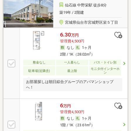
仙石線 中野栄駅 徒歩8分
築19年 / 2階建
宮城県仙台市宮城野区栄５丁目
6.30
万円
管理費4,500円
なし
1ヶ月
2
2階 / 1K（28.02m
）
敷金なし
一人暮らし
バス・トイレ別
モニタ付インターホ
駐車場(近隣含)
最上階
ン
お部屋探しは朝日綜合グループのアパマンショップ
へ！
6
万円
管理費4,500円
なし
1ヶ月
2
1階 / 1K（23.61m
）