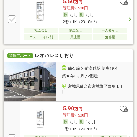
5.50
万円
管理費4,500円
なし
なし
2
2階 / 1K（23.18m
）
礼金なし
敷金なし
一人暮らし
バス・トイレ別
最上階
角部屋
レオパレスしおり
賃貸アパート
仙石線 陸前高砂駅 徒歩19分
築16年8ヶ月 / 2階建
宮城県仙台市宮城野区白鳥１丁
目
5.90
万円
管理費4,500円
なし
1ヶ月
2
1階 / 1K（20.28m
）