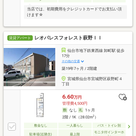
当店では、初期費用をクレジットカードでお支払い頂
けます☆
レオパレスフォレスト萩野ＩＩ
賃貸アパート
仙台市地下鉄東西線 卸町駅 徒歩
17分
その他の交通
築19年7ヶ月 / 2階建
宮城県仙台市宮城野区萩野町４
丁目
6.60
万円
管理費4,500円
なし
1ヶ月
2
2階 / 1K（28.02m
）
敷金なし
一人暮らし
バス・トイレ別
モニタ付インターホ
駐車場(近隣含)
最上階