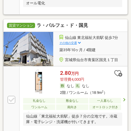
オール電化
ラ・パルフェ・ド・国見
賃貸マンション
仙山線 東北福祉大前駅 徒歩7分
その他の交通
築35年10ヶ月 / 4階建
宮城県仙台市青葉区国見１丁目
2.80
万円
管理費4,000円
なし
なし
2
2階 / ワンルーム（18.9m
）
礼金なし
敷金なし
一人暮らし
ワンルーム
南向き
オートロック付き
仙山線「東北福祉大前駅」徒歩７分の立地です。冷蔵
庫・電子レンジ・洗濯機が付いてきます。