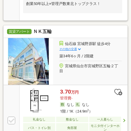
創業50年以上×管理戸数東北トップクラス！
ＮＫ五輪
賃貸アパート
仙石線 宮城野原駅 徒歩4分
その他の交通
築34年6ヶ月 / 2階建
宮城県仙台市宮城野区五輪２丁
目
3.70
万円
管理費-
なし
なし
2
1階 / 1K（24.9m
）
礼金なし
敷金なし
一人暮らし
モニタ付インターホ
バス・トイレ別
角部屋
ン