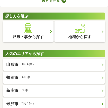
続きを見る
に始められます。ここでは、家電・家具付きの物件を紹介しま
す。物件別に家賃や間取り、設備が異なるので、気になる物件を
見つけたら内見予約をしてみましょう。
探し方を選ぶ
路線・駅から探す
地域から探す
人気のエリアから探す
山形市
（864件）
鶴岡市
（68件）
新庄市
（3件）
米沢市
（164件）