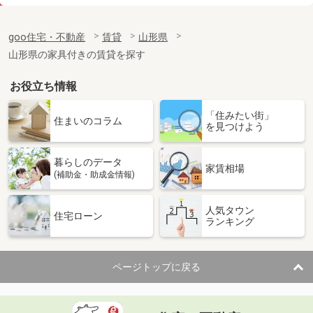
価 格
5.05万円
住 所
山形県寒河江市大字日田
goo住宅・不動産
賃貸
山形県
専有面積
56.89m²
山形県の家具付きの賃貸を探す
間取り
2LDK
お役立ち情報
山形県山形市西田４丁目
「住みたい街」
価 格
4.50万円
住まいのコラム
を見つけよう
住 所
山形県山形市西田４丁目
専有面積
23.61m²
暮らしのデータ
間取り
1K
家賃相場
(補助金・助成金情報)
山形県山形市東青田３丁目
人気タウン
住宅ローン
ランキング
価 格
5万円
住 所
山形県山形市東青田３丁目
専有面積
55m²
ページトップに戻る
間取り
3DK
山形県山形市南四番町