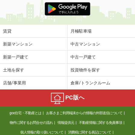
価 格
4.60万円
住 所
山形県東村山郡中山町大字長崎
専有面積
56.98m²
間取り
2LDK
賃貸
月極駐車場
山形県山形市松山２丁目
新築マンション
中古マンション
価 格
5.90万円
新築一戸建て
中古一戸建て
住 所
山形県山形市松山２丁目
専有面積
46.5m²
土地を探す
投資物件を探す
間取り
1LDK
店舗/事業用
倉庫/トランクルーム
山形県山形市印役町２
PC版へ
価 格
4.90万円
住 所
山形県山形市印役町２
goo住宅・不動産とは
お客さまご利用端末からの情報の外部送信について
専有面積
45.12m²
間取り
1LDK
物件に関するお問合せの流れ
情報提供元
不動産情報に関する免責事項
個人情報の取り扱いについて
消費税に関する表記について
山形県山形市元木２丁目