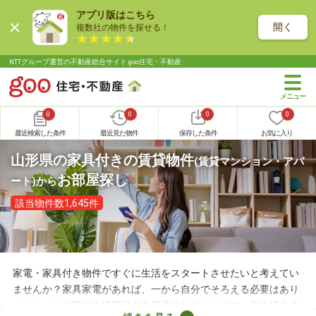
アプリ版はこちら
開く
複数社の物件を探せる！
NTTグループ運営の不動産総合サイト goo住宅・不動産
0
0
0
0
最近検索した条件
最近見た物件
保存した条件
お気に入り
山形県の家具付きの賃貸物件
(賃貸マンション・アパ
お部屋探し
ート)
から
該当物件数1,645件
家電・家具付き物件ですぐに生活をスタートさせたいと考えてい
ませんか？家具家電があれば、一から自分でそろえる必要はあり
ません。お布団や生活用品のみ用意すればいいので、新生活を楽