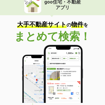
goo住宅・不動産
価 格
4.20万円
アプリ
住 所
山形県山形市南四番町
専有面積
34m²
間取り
1LDK
大手不動産サイト
物件
の
を
山形県山形市山家町２丁目
まとめて検索！
価 格
6万円
住 所
山形県山形市山家町２丁目
専有面積
62.37m²
間取り
3LDK
山形県山形市小姓町
価 格
4.90万円
住 所
山形県山形市小姓町
専有面積
52.6m²
間取り
2DK
山形県東村山郡中山町大字長崎