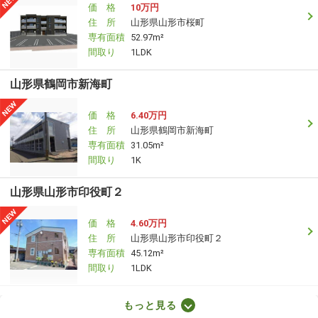
価 格
10万円
住 所
山形県山形市桜町
専有面積
52.97m²
間取り
1LDK
山形県鶴岡市新海町
価 格
6.40万円
住 所
山形県鶴岡市新海町
専有面積
31.05m²
間取り
1K
山形県山形市印役町２
価 格
4.60万円
住 所
山形県山形市印役町２
専有面積
45.12m²
間取り
1LDK
山形県寒河江市大字日田
もっと見る