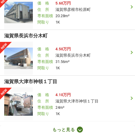
価 格
5.60万円
住 所
滋賀県彦根市松原町
専有面積
20.28m²
間取り
1K
滋賀県長浜市分木町
価 格
4.50万円
住 所
滋賀県長浜市分木町
専有面積
31.56m²
間取り
1K
滋賀県大津市神領１丁目
価 格
4.10万円
住 所
滋賀県大津市神領１丁目
専有面積
24m²
間取り
1K
滋賀県犬上郡豊郷町大字下枝
もっと見る