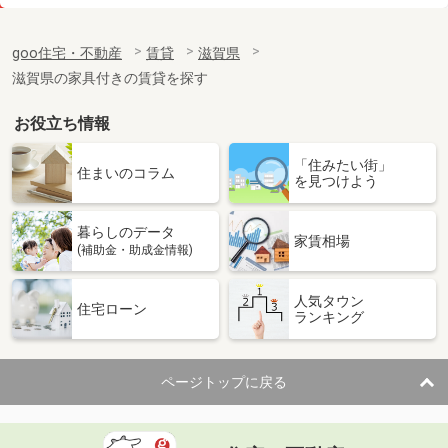
価 格
4.10万円
住 所
滋賀県犬上郡豊郷町大字下枝
goo住宅・不動産
賃貸
滋賀県
専有面積
23.61m²
滋賀県の家具付きの賃貸を探す
間取り
1K
お役立ち情報
滋賀県大津市一里山５丁目
「住みたい街」
価 格
3.90万円
住まいのコラム
を見つけよう
住 所
滋賀県大津市一里山５丁目
専有面積
22.68m²
暮らしのデータ
間取り
1K
家賃相場
(補助金・助成金情報)
滋賀県甲賀市甲賀町大原中
人気タウン
住宅ローン
ランキング
価 格
6.05万円
住 所
滋賀県甲賀市甲賀町大原中
専有面積
50.14m²
ページトップに戻る
間取り
1LDK
滋賀県大津市下阪本３