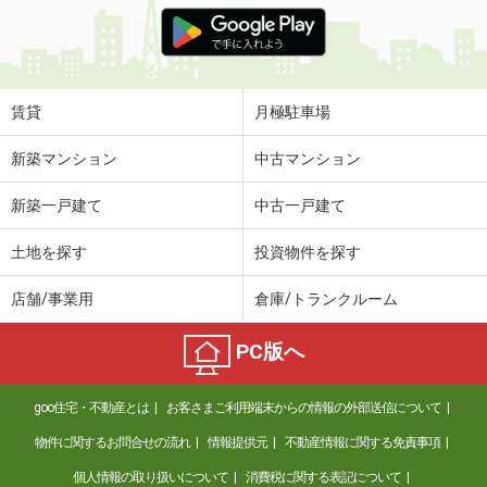
価 格
6万円
住 所
滋賀県大津市別保１丁目
専有面積
27.49m²
間取り
1K
賃貸
月極駐車場
滋賀県大津市皇子が丘２丁目
新築マンション
中古マンション
価 格
4.40万円
新築一戸建て
中古一戸建て
住 所
滋賀県大津市皇子が丘２丁目
専有面積
22.63m²
土地を探す
投資物件を探す
間取り
1K
店舗/事業用
倉庫/トランクルーム
滋賀県大津市仰木の里東１丁目
PC版へ
価 格
6.40万円
住 所
滋賀県大津市仰木の里東１丁目
goo住宅・不動産とは
お客さまご利用端末からの情報の外部送信について
専有面積
52.27m²
間取り
2LDK
物件に関するお問合せの流れ
情報提供元
不動産情報に関する免責事項
個人情報の取り扱いについて
消費税に関する表記について
滋賀県湖南市菩提寺東２丁目