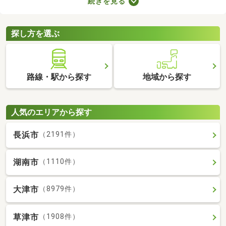
続きを見る
に始められます。ここでは、家電・家具付きの物件を紹介しま
す。物件別に家賃や間取り、設備が異なるので、気になる物件を
見つけたら内見予約をしてみましょう。
探し方を選ぶ
路線・駅から探す
地域から探す
人気のエリアから探す
長浜市
（2191件）
湖南市
（1110件）
大津市
（8979件）
草津市
（1908件）