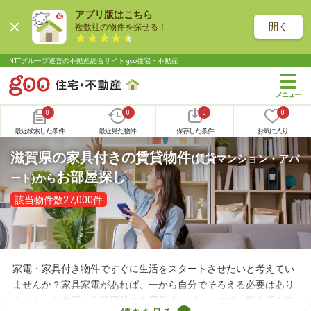
アプリ版はこちら
開く
複数社の物件を探せる！
NTTグループ運営の不動産総合サイト goo住宅・不動産
0
0
0
0
最近検索した条件
最近見た物件
保存した条件
お気に入り
滋賀県の家具付きの賃貸物件
(賃貸マンション・アパ
お部屋探し
ート)
から
該当物件数27,000件
家電・家具付き物件ですぐに生活をスタートさせたいと考えてい
ませんか？家具家電があれば、一から自分でそろえる必要はあり
ません。お布団や生活用品のみ用意すればいいので、新生活を楽