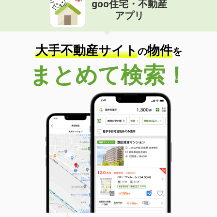
goo住宅・不動産
価 格
7.50万円
アプリ
住 所
滋賀県大津市下阪本３
専有面積
67.23m²
間取り
2LDK
大手不動産サイト
物件
の
を
滋賀県甲賀市水口町八光
まとめて検索！
価 格
6.70万円
住 所
滋賀県甲賀市水口町八光
専有面積
23.18m²
間取り
1K
滋賀県犬上郡豊郷町大字四十九院
価 格
4万円
住 所
滋賀県犬上郡豊郷町大字四十九院
専有面積
23.18m²
間取り
1K
滋賀県大津市別保１丁目