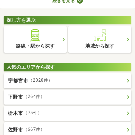
続きを見る
に始められます。ここでは、家電・家具付きの物件を紹介しま
す。物件別に家賃や間取り、設備が異なるので、気になる物件を
見つけたら内見予約をしてみましょう。
探し方を選ぶ
路線・駅から探す
地域から探す
人気のエリアから探す
宇都宮市
（2328件）
下野市
（264件）
栃木市
（75件）
佐野市
（667件）