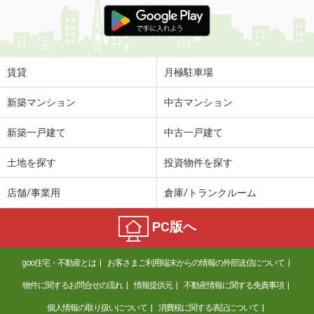
価 格
4.50万円
住 所
栃木県宇都宮市針ヶ谷町
専有面積
56.2m²
間取り
2LDK
賃貸
月極駐車場
栃木県下都賀郡壬生町至宝３丁目
新築マンション
中古マンション
価 格
15.20万円
新築一戸建て
中古一戸建て
住 所
栃木県下都賀郡壬生町至宝３丁目
専有面積
73.11m²
土地を探す
投資物件を探す
間取り
1LDK
店舗/事業用
倉庫/トランクルーム
栃木県宇都宮市江曽島１丁目
PC版へ
価 格
4.90万円
住 所
栃木県宇都宮市江曽島１丁目
goo住宅・不動産とは
お客さまご利用端末からの情報の外部送信について
専有面積
46.6m²
間取り
2DK
物件に関するお問合せの流れ
情報提供元
不動産情報に関する免責事項
個人情報の取り扱いについて
消費税に関する表記について
栃木県佐野市若松町