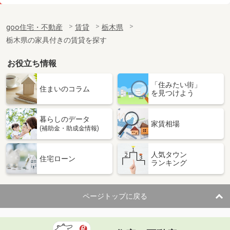
価 格
3.40万円
住 所
栃木県足利市朝倉町３
goo住宅・不動産
賃貸
栃木県
専有面積
20.28m²
栃木県の家具付きの賃貸を探す
間取り
1K
お役立ち情報
栃木県足利市助戸１
「住みたい街」
価 格
3.40万円
住まいのコラム
を見つけよう
住 所
栃木県足利市助戸１
専有面積
23.18m²
暮らしのデータ
間取り
1K
家賃相場
(補助金・助成金情報)
栃木県佐野市栃本町
人気タウン
住宅ローン
ランキング
価 格
4.05万円
住 所
栃木県佐野市栃本町
専有面積
51.67m²
ページトップに戻る
間取り
2LDK
栃木県下野市上大領