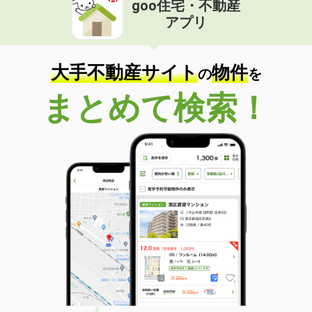
goo住宅・不動産
価 格
5.10万円
アプリ
住 所
栃木県下野市上大領
専有面積
64.4m²
間取り
2LDK
大手不動産サイト
物件
の
を
栃木県宇都宮市宮原３
まとめて検索！
価 格
5.90万円
住 所
栃木県宇都宮市宮原３
専有面積
43.36m²
間取り
1LDK
栃木県鹿沼市貝島町
価 格
5.50万円
住 所
栃木県鹿沼市貝島町
専有面積
46.09m²
間取り
1LDK
栃木県宇都宮市針ヶ谷町