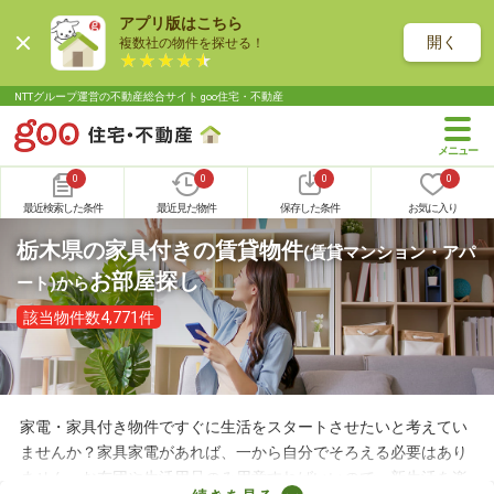
アプリ版はこちら
開く
複数社の物件を探せる！
NTTグループ運営の不動産総合サイト goo住宅・不動産
0
0
0
0
最近検索した条件
最近見た物件
保存した条件
お気に入り
栃木県の家具付きの賃貸物件
(賃貸マンション・アパ
お部屋探し
ート)
から
該当物件数4,771件
家電・家具付き物件ですぐに生活をスタートさせたいと考えてい
ませんか？家具家電があれば、一から自分でそろえる必要はあり
ません。お布団や生活用品のみ用意すればいいので、新生活を楽