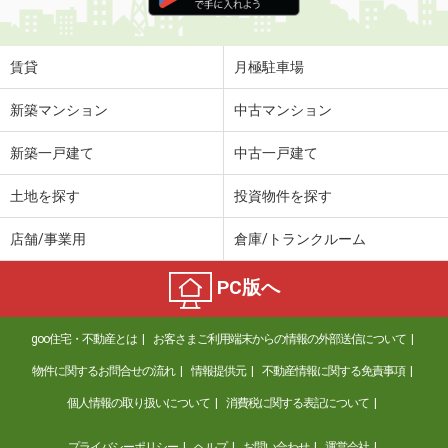
住 所
三重県四日市市釆女町
専有面積
53.46m²
間取り
2LDK
賃貸
月極駐車場
三重県鈴鹿市長太新町３
新築マンション
中古マンション
価 格
6.50万円
新築一戸建て
中古一戸建て
住 所
三重県鈴鹿市長太新町３
専有面積
86.54m²
土地を探す
投資物件を探す
間取り
4LDK
店舗/事業用
倉庫/トランクルーム
三重県桑名市常盤町
PC版へ
価 格
4.60万円
住 所
三重県桑名市常盤町
goo住宅・不動産とは
お客さまご利用端末からの情報の外部送信について
専有面積
19.66m²
間取り
ワンルーム
物件に関するお問合せの流れ
情報提供元
不動産情報に関する免責事項
個人情報の取り扱いについて
消費税に関する表記について
三重県鈴鹿市一ノ宮町
プライバシーポリシー
ヘルプ
お問い合わせ
運営会社