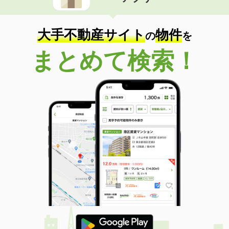
住 所
三重県津市桜橋２丁目
専有面積
50.01m²
間取り
1LDK
大手不動産サイト
物件
の
を
三重県津市半田
まとめて検索！
価 格
5.50万円
住 所
三重県津市半田
専有面積
49.4m²
間取り
2DK
三重県津市南丸之内
価 格
4.10万円
住 所
三重県津市南丸之内
専有面積
52.38m²
間取り
3LDK
三重県四日市市釆女町
価 格
5.30万円