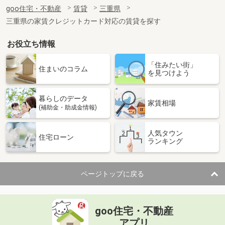
住 所
三重県四日市市日永西２
goo住宅・不動産
賃貸
三重県
専有面積
58.9m²
三重県の家賃クレジットカード対応の賃貸を探す
間取り
2LDK
お役立ち情報
三重県鈴鹿市池田町
「住みたい街」
価 格
3.70万円
住まいのコラム
を見つけよう
住 所
三重県鈴鹿市池田町
専有面積
23.61m²
暮らしのデータ
間取り
1K
家賃相場
(補助金・助成金情報)
三重県名張市東田原
人気タウン
住宅ローン
ランキング
価 格
4万円
住 所
三重県名張市東田原
専有面積
53.08m²
ページトップに戻る
間取り
3DK
三重県津市桜橋２丁目
goo住宅・不動産
価 格
7.30万円
アプリ