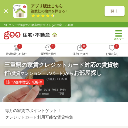
アプリ版はこちら
開く
複数社の物件を探せる！
NTTグループ運営の不動産総合サイト goo住宅・不動産
0
0
0
0
最近検索した条件
最近見た物件
保存した条件
お気に入り
三重県の家賃クレジットカード対応の賃貸物
件
お部屋探し
(賃貸マンション・アパート)
から
該当物件数20,438件
毎月の家賃でポイントゲット！
クレジットカード利用可能な賃貸特集