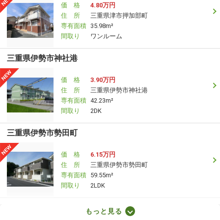
価 格
4.80万円
住 所
三重県津市押加部町
専有面積
35.98m²
間取り
ワンルーム
三重県伊勢市神社港
価 格
3.90万円
住 所
三重県伊勢市神社港
専有面積
42.23m²
間取り
2DK
三重県伊勢市勢田町
価 格
6.15万円
住 所
三重県伊勢市勢田町
専有面積
59.55m²
間取り
2LDK
三重県四日市市小杉町
もっと見る