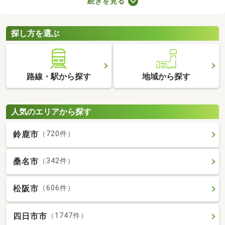
続きを見る
り。物件のなかには新しい設備を用意しているところもあるの
で、複数の物件を比較して、住みやすそうなお部屋を探してみて
くださいね。
探し方を選ぶ
路線・駅から探す
地域から探す
人気のエリアから探す
鈴鹿市
（720件）
桑名市
（342件）
松阪市
（606件）
四日市市
（1747件）