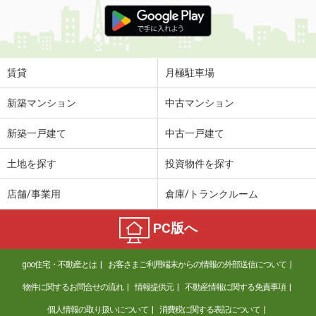
価 格
8.30万円
住 所
三重県四日市市赤堀新町
専有面積
48.9m²
間取り
1LDK
賃貸
月極駐車場
三重県名張市松崎町
新築マンション
中古マンション
価 格
5.10万円
新築一戸建て
中古一戸建て
住 所
三重県名張市松崎町
専有面積
26.9m²
土地を探す
投資物件を探す
間取り
1K
店舗/事業用
倉庫/トランクルーム
三重県松阪市鎌田町
PC版へ
価 格
6.10万円
住 所
三重県松阪市鎌田町
goo住宅・不動産とは
お客さまご利用端末からの情報の外部送信について
専有面積
58.48m²
間取り
2LDK
物件に関するお問合せの流れ
情報提供元
不動産情報に関する免責事項
個人情報の取り扱いについて
消費税に関する表記について
三重県四日市市日永西５