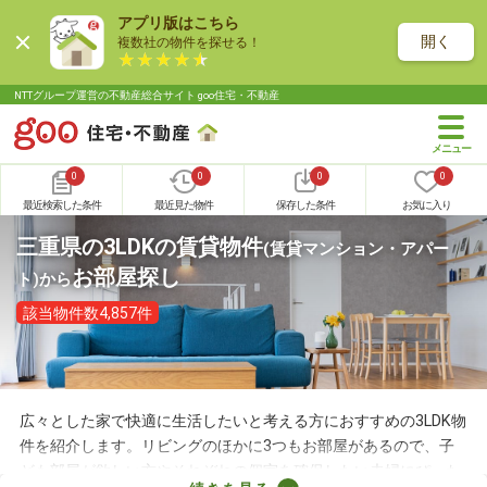
アプリ版はこちら
開く
複数社の物件を探せる！
NTTグループ運営の不動産総合サイト goo住宅・不動産
0
0
0
0
最近検索した条件
最近見た物件
保存した条件
お気に入り
三重県の3LDKの賃貸物件
(賃貸マンション・アパー
お部屋探し
ト)
から
該当物件数4,857件
広々とした家で快適に生活したいと考える方におすすめの3LDK物
件を紹介します。リビングのほかに3つもお部屋があるので、子
ども部屋が欲しい方やそれぞれの個室を確保したい夫婦にぴった