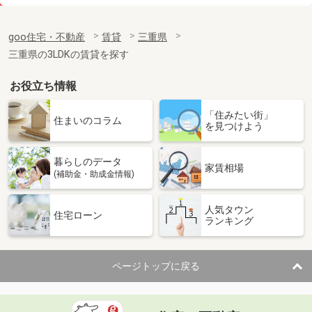
価 格
3.70万円
住 所
三重県四日市市小杉町
goo住宅・不動産
賃貸
三重県
専有面積
30.24m²
三重県の3LDKの賃貸を探す
間取り
1K
お役立ち情報
三重県三重郡菰野町大字菰野
「住みたい街」
価 格
6.10万円
住まいのコラム
を見つけよう
住 所
三重県三重郡菰野町大字菰野
専有面積
57.63m²
暮らしのデータ
間取り
2LDK
家賃相場
(補助金・助成金情報)
三重県四日市市東坂部町
人気タウン
住宅ローン
ランキング
価 格
4.70万円
住 所
三重県四日市市東坂部町
専有面積
32.97m²
ページトップに戻る
間取り
ワンルーム
三重県津市津興