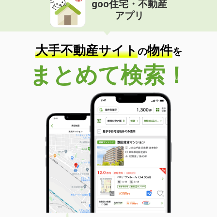
goo住宅・不動産
価 格
2.50万円
アプリ
住 所
三重県津市津興
専有面積
29.25m²
間取り
ワンルーム
大手不動産サイト
物件
の
を
三重県津市久居新町
まとめて検索！
価 格
5.60万円
住 所
三重県津市久居新町
専有面積
41.03m²
間取り
1LDK
三重県名張市東町
価 格
5.05万円
住 所
三重県名張市東町
専有面積
32.94m²
間取り
ワンルーム
三重県四日市市赤堀新町