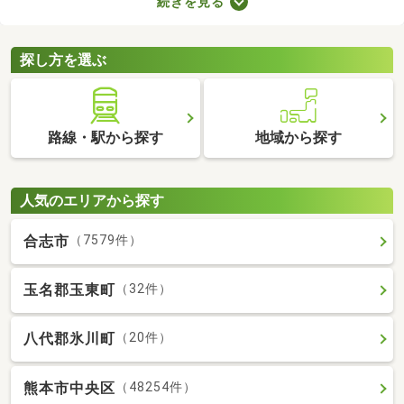
続きを見る
快適に暮らせるバス・トイレ別の物件を紹介します。バス・トイ
レ別の物件は間取りや設備がさまざまなので、理想のお部屋を探
してみてくださいね。
探し方を選ぶ
路線・駅から探す
地域から探す
人気のエリアから探す
合志市
（7579件）
玉名郡玉東町
（32件）
八代郡氷川町
（20件）
熊本市中央区
（48254件）