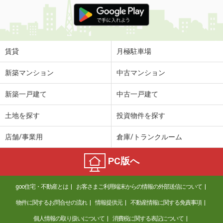
価 格
4万円
住 所
熊本県八代市迎町１丁目
専有面積
37.26m²
間取り
2DK
賃貸
月極駐車場
熊本県熊本市中央区大江２丁目
新築マンション
中古マンション
価 格
5.40万円
新築一戸建て
中古一戸建て
住 所
熊本県熊本市中央区大江２丁目
専有面積
40.39m²
土地を探す
投資物件を探す
間取り
1LDK
店舗/事業用
倉庫/トランクルーム
熊本県阿蘇市一の宮町宮地
PC版へ
価 格
3.90万円
住 所
熊本県阿蘇市一の宮町宮地
goo住宅・不動産とは
お客さまご利用端末からの情報の外部送信について
専有面積
27m²
間取り
1DK
物件に関するお問合せの流れ
情報提供元
不動産情報に関する免責事項
個人情報の取り扱いについて
消費税に関する表記について
熊本県熊本市北区龍田弓削１丁目