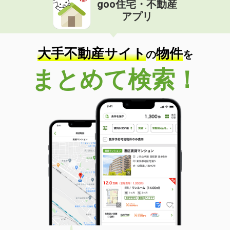
goo住宅・不動産
価 格
6.30万円
アプリ
住 所
熊本県熊本市東区御領８丁目
専有面積
40.04m²
間取り
1LDK
大手不動産サイト
物件
の
を
熊本県八代市豊原下町
まとめて検索！
価 格
5.30万円
住 所
熊本県八代市豊原下町
専有面積
72.71m²
間取り
3LDK
熊本県熊本市東区沼山津２丁目
価 格
6.20万円
住 所
熊本県熊本市東区沼山津２丁目
専有面積
48.7m²
間取り
1LDK
熊本県八代市迎町１丁目