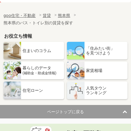
価 格
8.30万円
住 所
熊本県熊本市中央区南熊本４
goo住宅・不動産
賃貸
熊本県
専有面積
41.17m²
熊本県のバス・トイレ別の賃貸を探す
間取り
1LDK
お役立ち情報
熊本県熊本市中央区春竹町大字春竹
「住みたい街」
価 格
4.20万円
住まいのコラム
を見つけよう
住 所
熊本県熊本市中央区春竹町大字春竹
専有面積
21.44m²
暮らしのデータ
間取り
1K
家賃相場
(補助金・助成金情報)
熊本県熊本市南区出仲間３丁目
人気タウン
住宅ローン
ランキング
価 格
5.30万円
住 所
熊本県熊本市南区出仲間３丁目
専有面積
19.87m²
ページトップに戻る
間取り
1K
熊本県熊本市東区御領８丁目