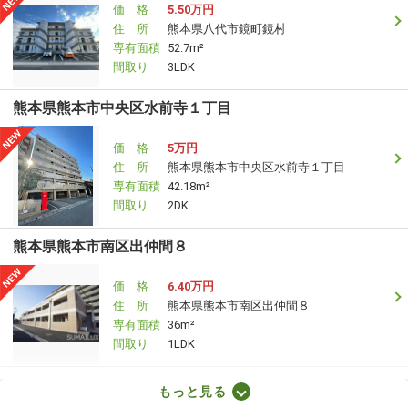
価 格
5.50万円
住 所
熊本県八代市鏡町鏡村
専有面積
52.7m²
間取り
3LDK
熊本県熊本市中央区水前寺１丁目
価 格
5万円
住 所
熊本県熊本市中央区水前寺１丁目
専有面積
42.18m²
間取り
2DK
熊本県熊本市南区出仲間８
価 格
6.40万円
住 所
熊本県熊本市南区出仲間８
専有面積
36m²
間取り
1LDK
熊本県熊本市中央区南熊本４
もっと見る