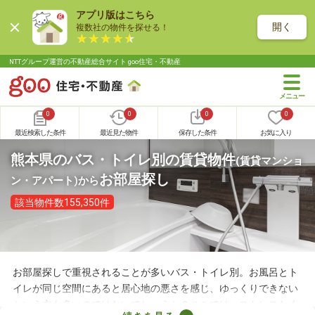
アプリ版はこちら
開く
複数社の物件を探せる！
NTTグループ運営の不動産総合サイト goo住宅・不動産
0
0
0
0
最近検索した条件
最近見た物件
保存した条件
お気に入り
熊本県のバス・トイレ別の賃貸物件
(賃貸マンショ
お部屋探し
ン・アパート)
から
該当物件数155,350件
お部屋探しで重視されることが多いバス・トイレ別。お風呂とト
イレが同じ空間にあると居心地の悪さを感じ、ゆっくりできない
という方も多いのではないでしょうか？ここでは、ストレスなく