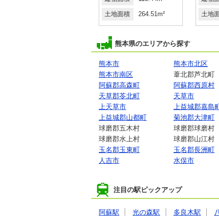
土地面積
242.64m²
土地面積
264.51m²
土地
熊本県のエリアから探す
熊本市
熊本市北区
熊本市南区
葦北郡芦北町
阿蘇郡高森町
阿蘇郡西原村
天草郡苓北町
天草市
上天草市
上益城郡嘉島
上益城郡山都町
菊池郡大津町
球磨郡五木村
球磨郡球磨村
球磨郡水上村
球磨郡山江村
玉名郡玉東町
玉名郡長洲町
人吉市
水俣市
注目の駅ピックアップ
阿蘇駅
光の森駅
多良木駅