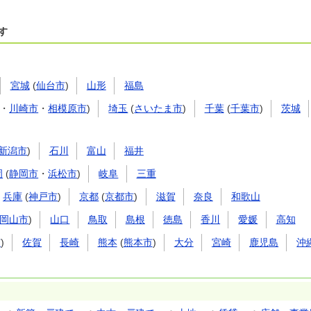
す
宮城
(
仙台市
)
山形
福島
・
川崎市
・
相模原市
)
埼玉
(
さいたま市
)
千葉
(
千葉市
)
茨城
新潟市
)
石川
富山
福井
岡
(
静岡市
・
浜松市
)
岐阜
三重
兵庫
(
神戸市
)
京都
(
京都市
)
滋賀
奈良
和歌山
岡山市
)
山口
鳥取
島根
徳島
香川
愛媛
高知
市
)
佐賀
長崎
熊本
(
熊本市
)
大分
宮崎
鹿児島
沖