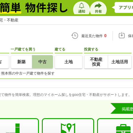
住宅・不動産
0
最近見た物件
保
一戸建てを買う
建てる
投資する
不動産
古
新築
中古
土地
土地活用
投資
>
熊本県の中古一戸建て物件を探す
て物件を簡単検索。理想のマイホーム探しをgoo住宅・不動産がサポートします。
掲載