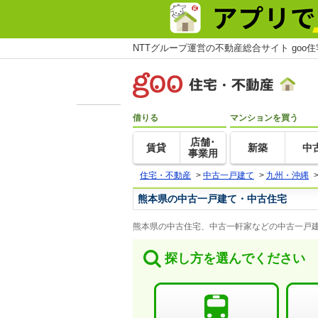
NTTグループ運営の不動産総合サイト goo
借りる
マンションを買う
店舗･
賃貸
新築
中
事業用
住宅・不動産
>
中古一戸建て
>
九州・沖縄
熊本県の中古一戸建て・中古住宅
熊本県の中古住宅、中古一軒家などの中古一戸建
探し方を選んでください