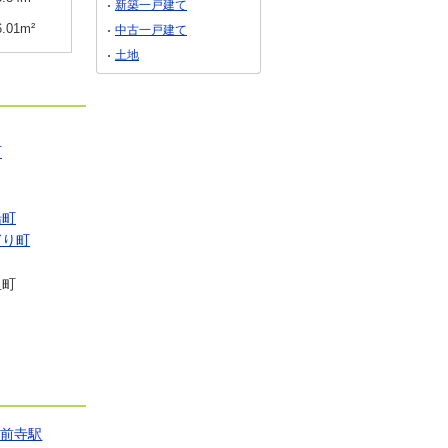
新築一戸建て
6.01m²
土地面積
205.9m²
土地面積
226m²
中古一戸建て
土地
町
船町
ぎり町
里町
水前寺駅