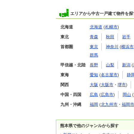
エリアから中古一戸建て物件を探
北海道
北海道
(
札幌市
)
東北
青森
秋田
岩手
首都圏
東京
神奈川
(
横浜市
群馬
甲信越・北陸
長野
山梨
新潟
(
東海
愛知
(
名古屋市
)
静
関西
大阪
(
大阪市
・
堺市
)
中国・四国
広島
(
広島市
)
岡山
(
九州・沖縄
福岡
(
北九州市
・
福岡
熊本県で他のジャンルから探す