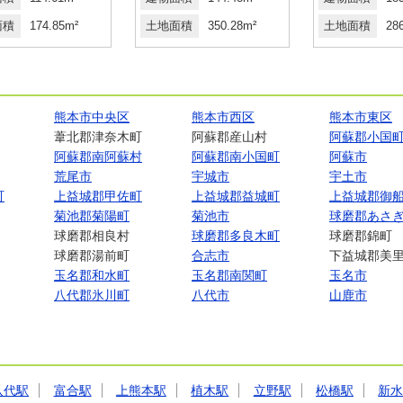
面積
174.85m²
土地面積
350.28m²
土地面積
28
熊本市中央区
熊本市西区
熊本市東区
葦北郡津奈木町
阿蘇郡産山村
阿蘇郡小国
阿蘇郡南阿蘇村
阿蘇郡南小国町
阿蘇市
荒尾市
宇城市
宇土市
町
上益城郡甲佐町
上益城郡益城町
上益城郡御
菊池郡菊陽町
菊池市
球磨郡あさ
球磨郡相良村
球磨郡多良木町
球磨郡錦町
球磨郡湯前町
合志市
下益城郡美
玉名郡和水町
玉名郡南関町
玉名市
八代郡氷川町
八代市
山鹿市
八代駅
富合駅
上熊本駅
植木駅
立野駅
松橋駅
新