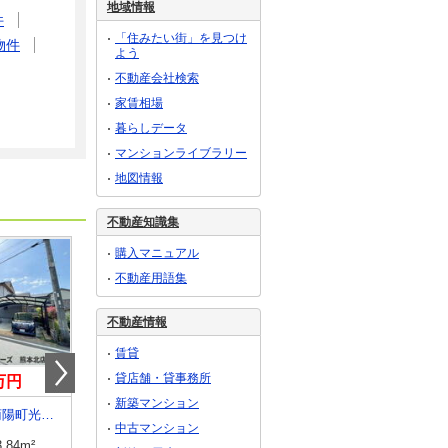
地域情報
件
「住みたい街」を見つけ
物件
よう
不動産会社検索
家賃相場
暮らしデータ
マンションライブラリー
地図情報
不動産知識集
購入マニュアル
不動産用語集
不動産情報
賃貸
貸店舗・貸事務所
0万円
3,380万円
3,398万円
新築マンション
熊本県菊池郡菊陽町光の森１
熊本県菊池郡菊陽町光の森４
熊本県合志市須屋
中古マンション
3.84m²
建物面積
116.75m²
建物面積
126.26m²