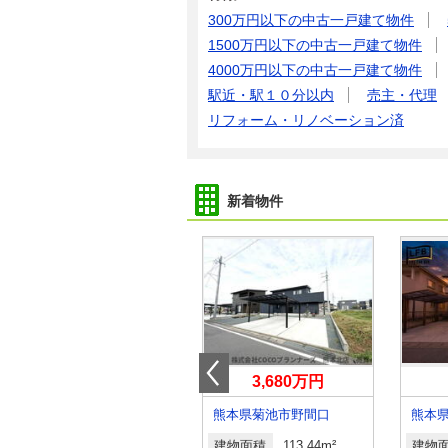
300万円以下の中古一戸建て物件
1500万円以下の中古一戸建て物件
4000万円以下の中古一戸建て物件
駅近・駅１０分以内
売主・代理
リフォーム・リノベーション済
新着物件
2,950万円
3,680万円
熊本県合志市合生
熊本県菊池市野間口
建物面積
77.01m²
建物面積
113.44m²
建物