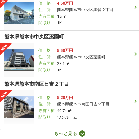
価 格
4.50万円
住 所
熊本県熊本市中央区黒髪２丁目
専有面積
18m²
間取り
1K
熊本県熊本市中央区薬園町
価 格
5.50万円
住 所
熊本県熊本市中央区薬園町
専有面積
28.1m²
間取り
1K
熊本県熊本市南区日吉２丁目
価 格
5.20万円
住 所
熊本県熊本市南区日吉２丁目
専有面積
40.74m²
間取り
ワンルーム
熊本県熊本市中央区国府３丁目
もっと見る