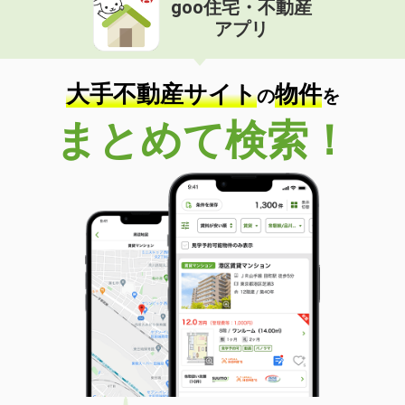
goo住宅・不動産
価 格
6.95万円
アプリ
住 所
熊本県熊本市中央区京町２丁目
専有面積
40m²
間取り
1LDK
大手不動産サイト
物件
の
を
熊本県熊本市西区島崎６丁目
まとめて検索！
価 格
4.85万円
住 所
熊本県熊本市西区島崎６丁目
専有面積
36.14m²
間取り
1K
熊本県熊本市西区春日３丁目
価 格
13万円
住 所
熊本県熊本市西区春日３丁目
専有面積
54.53m²
間取り
1SLDK
熊本県熊本市南区馬渡２丁目