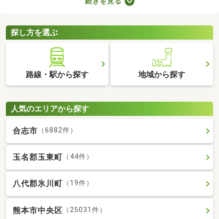
続きを見る
すが、月々の費用が割高になる恐れもあります。駐車場の費用を
抑えるだけでなく、車への移動も楽に行える駐車場付き物件から
気になるお部屋を探してみましょう。
探し方を選ぶ
路線・駅から探す
地域から探す
人気のエリアから探す
合志市
（6882件）
玉名郡玉東町
（44件）
八代郡氷川町
（19件）
熊本市中央区
（25031件）