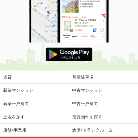
価 格
13万円
住 所
熊本県熊本市西区春日３丁目
専有面積
54.53m²
間取り
1SLDK
熊本県熊本市南区馬渡２丁目
価 格
4.90万円
住 所
熊本県熊本市南区馬渡２丁目
専有面積
60.34m²
間取り
3LDK
賃貸
月極駐車場
熊本県熊本市中央区九品寺３丁目
新築マンション
中古マンション
価 格
6.80万円
新築一戸建て
中古一戸建て
住 所
熊本県熊本市中央区九品寺３丁目
専有面積
31.17m²
土地を探す
投資物件を探す
間取り
ワンルーム
店舗/事業用
倉庫/トランクルーム
熊本県熊本市北区兎谷２丁目