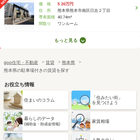
価 格
5.20万円
住 所
熊本県熊本市南区日吉２丁目
専有面積
40.74m²
間取り
ワンルーム
熊本県熊本市中央区国府３丁目
もっと見る
価 格
6.50万円
住 所
熊本県熊本市中央区国府３丁目
goo住宅・不動産
賃貸
熊本県
専有面積
54.8m²
熊本県の駐車場付きの賃貸を探す
間取り
2LDK
お役立ち情報
熊本県熊本市東区榎町
「住みたい街」
価 格
5.30万円
住まいのコラム
を見つけよう
住 所
熊本県熊本市東区榎町
専有面積
50.03m²
暮らしのデータ
間取り
1LDK
家賃相場
(補助金・助成金情報)
熊本県熊本市北区楠野町
人気タウン