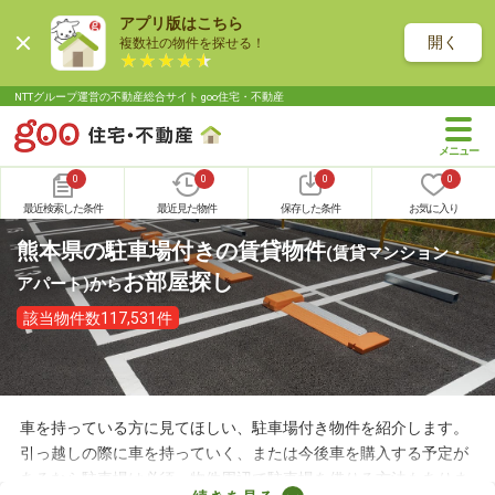
アプリ版はこちら
開く
複数社の物件を探せる！
NTTグループ運営の不動産総合サイト goo住宅・不動産
0
0
0
0
最近検索した条件
最近見た物件
保存した条件
お気に入り
熊本県の駐車場付きの賃貸物件
(賃貸マンション・
お部屋探し
アパート)
から
該当物件数117,531件
車を持っている方に見てほしい、駐車場付き物件を紹介します。
引っ越しの際に車を持っていく、または今後車を購入する予定が
あるなら駐車場は必須。物件周辺で駐車場を借りる方法もありま