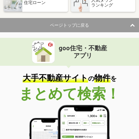
住宅ローン
ランキング
価 格
6.35万円
住 所
熊本県熊本市北区楠野町
専有面積
50.01m²
ページトップに戻る
間取り
1LDK
熊本県熊本市中央区京町２丁目
goo住宅・不動産
価 格
6.95万円
アプリ
住 所
熊本県熊本市中央区京町２丁目
専有面積
40m²
間取り
1LDK
大手不動産サイト
物件
の
を
熊本県熊本市西区島崎６丁目
まとめて検索！
価 格
4.85万円
住 所
熊本県熊本市西区島崎６丁目
専有面積
36.14m²
間取り
1K
熊本県熊本市西区春日３丁目