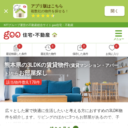
アプリ版はこちら
開く
複数社の物件を探せる！
NTTグループ運営の不動産総合サイト goo住宅・不動産
0
0
0
0
最近検索した条件
最近見た物件
保存した条件
お気に入り
熊本県の3LDKの賃貸物件
(賃貸マンション・アパー
お部屋探し
ト)
から
該当物件数8,178件
広々とした家で快適に生活したいと考える方におすすめの3LDK物
件を紹介します。リビングのほかに3つもお部屋があるので、子
ども部屋が欲しい方やそれぞれの個室を確保したい夫婦にぴった