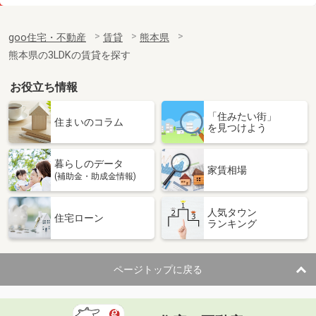
価 格
6.50万円
住 所
熊本県熊本市中央区国府３丁目
goo住宅・不動産
賃貸
熊本県
専有面積
54.8m²
熊本県の3LDKの賃貸を探す
間取り
2LDK
お役立ち情報
熊本県熊本市東区榎町
「住みたい街」
価 格
5.30万円
住まいのコラム
を見つけよう
住 所
熊本県熊本市東区榎町
専有面積
50.03m²
暮らしのデータ
間取り
1LDK
家賃相場
(補助金・助成金情報)
熊本県熊本市北区楠野町
人気タウン
住宅ローン
ランキング
価 格
6.35万円
住 所
熊本県熊本市北区楠野町
専有面積
50.01m²
ページトップに戻る
間取り
1LDK
熊本県熊本市中央区京町２丁目