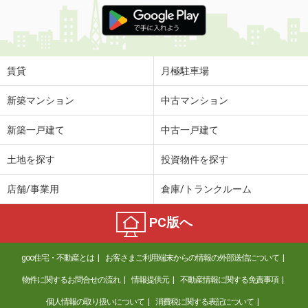
価 格
4.90万円
住 所
熊本県熊本市南区馬渡２丁目
専有面積
60.34m²
間取り
3LDK
賃貸
月極駐車場
熊本県熊本市中央区九品寺３丁目
新築マンション
中古マンション
価 格
6.80万円
新築一戸建て
中古一戸建て
住 所
熊本県熊本市中央区九品寺３丁目
専有面積
31.17m²
土地を探す
投資物件を探す
間取り
ワンルーム
店舗/事業用
倉庫/トランクルーム
熊本県熊本市北区兎谷２丁目
PC版へ
価 格
7.50万円
住 所
熊本県熊本市北区兎谷２丁目
goo住宅・不動産とは
お客さまご利用端末からの情報の外部送信について
専有面積
70.67m²
間取り
3LDK
物件に関するお問合せの流れ
情報提供元
不動産情報に関する免責事項
個人情報の取り扱いについて
消費税に関する表記について
熊本県熊本市南区薄場１丁目