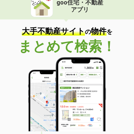
goo住宅・不動産
価 格
6.95万円
アプリ
住 所
熊本県熊本市中央区京町２丁目
専有面積
40m²
間取り
1LDK
大手不動産サイト
物件
の
を
熊本県熊本市西区島崎６丁目
まとめて検索！
価 格
4.85万円
住 所
熊本県熊本市西区島崎６丁目
専有面積
36.14m²
間取り
1K
熊本県熊本市西区春日３丁目
価 格
13万円
住 所
熊本県熊本市西区春日３丁目
専有面積
54.53m²
間取り
1SLDK
熊本県熊本市南区馬渡２丁目