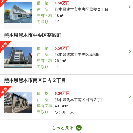
価 格
4.50万円
住 所
熊本県熊本市中央区黒髪２丁目
専有面積
18m²
間取り
1K
熊本県熊本市中央区薬園町
価 格
5.50万円
住 所
熊本県熊本市中央区薬園町
専有面積
28.1m²
間取り
1K
熊本県熊本市南区日吉２丁目
価 格
5.20万円
住 所
熊本県熊本市南区日吉２丁目
専有面積
40.74m²
間取り
ワンルーム
熊本県熊本市中央区国府３丁目
もっと見る