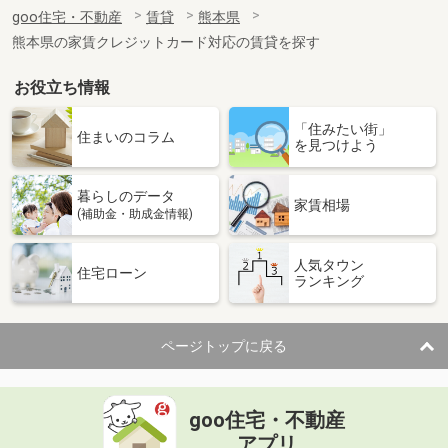
住 所
熊本県熊本市中央区国府３丁目
goo住宅・不動産
賃貸
熊本県
専有面積
54.8m²
熊本県の家賃クレジットカード対応の賃貸を探す
間取り
2LDK
お役立ち情報
熊本県熊本市東区榎町
「住みたい街」
価 格
5.30万円
住まいのコラム
を見つけよう
住 所
熊本県熊本市東区榎町
専有面積
50.03m²
暮らしのデータ
間取り
1LDK
家賃相場
(補助金・助成金情報)
熊本県熊本市北区楠野町
人気タウン
住宅ローン
ランキング
価 格
6.35万円
住 所
熊本県熊本市北区楠野町
専有面積
50.01m²
ページトップに戻る
間取り
1LDK
熊本県熊本市中央区京町２丁目
goo住宅・不動産
価 格
6.95万円
アプリ