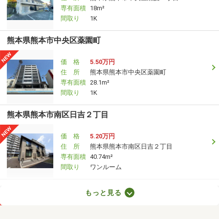
専有面積
18m²
間取り
1K
熊本県熊本市中央区薬園町
価 格
5.50万円
住 所
熊本県熊本市中央区薬園町
専有面積
28.1m²
間取り
1K
熊本県熊本市南区日吉２丁目
価 格
5.20万円
住 所
熊本県熊本市南区日吉２丁目
専有面積
40.74m²
間取り
ワンルーム
熊本県熊本市中央区国府３丁目
もっと見る
価 格
6.50万円