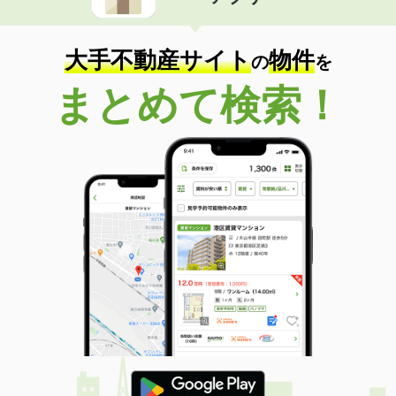
住 所
熊本県熊本市中央区京町２丁目
専有面積
40m²
間取り
1LDK
大手不動産サイト
物件
の
を
熊本県熊本市西区島崎６丁目
まとめて検索！
価 格
4.85万円
住 所
熊本県熊本市西区島崎６丁目
専有面積
36.14m²
間取り
1K
熊本県熊本市西区春日３丁目
価 格
13万円
住 所
熊本県熊本市西区春日３丁目
専有面積
54.53m²
間取り
1SLDK
熊本県熊本市南区馬渡２丁目
価 格
4.90万円