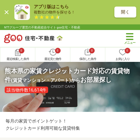
アプリ版はこちら
開く
複数社の物件を探せる！
NTTグループ運営の不動産総合サイト goo住宅・不動産
0
0
0
0
最近検索した条件
最近見た物件
保存した条件
お気に入り
熊本県の家賃クレジットカード対応の賃貸物
件
お部屋探し
(賃貸マンション・アパート)
から
該当物件数16,614件
毎月の家賃でポイントゲット！
クレジットカード利用可能な賃貸特集