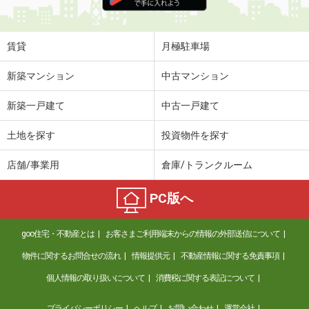
住 所
熊本県熊本市南区馬渡２丁目
専有面積
60.34m²
間取り
3LDK
賃貸
月極駐車場
熊本県熊本市中央区九品寺３丁目
新築マンション
中古マンション
価 格
6.80万円
新築一戸建て
中古一戸建て
住 所
熊本県熊本市中央区九品寺３丁目
専有面積
31.17m²
土地を探す
投資物件を探す
間取り
ワンルーム
店舗/事業用
倉庫/トランクルーム
熊本県熊本市北区兎谷２丁目
PC版へ
価 格
7.50万円
住 所
熊本県熊本市北区兎谷２丁目
goo住宅・不動産とは
お客さまご利用端末からの情報の外部送信について
専有面積
70.67m²
間取り
3LDK
物件に関するお問合せの流れ
情報提供元
不動産情報に関する免責事項
個人情報の取り扱いについて
消費税に関する表記について
熊本県熊本市南区薄場１丁目
プライバシーポリシー
ヘルプ
お問い合わせ
運営会社