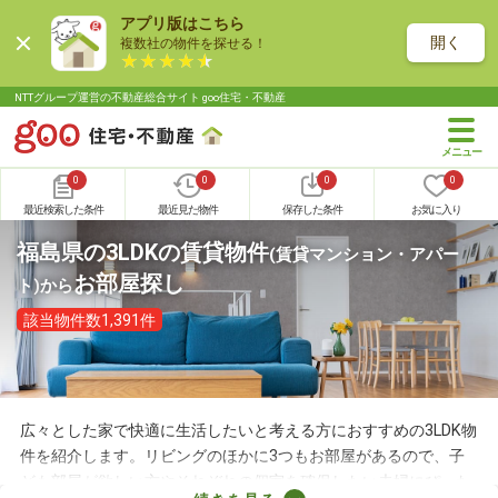
アプリ版はこちら
開く
複数社の物件を探せる！
NTTグループ運営の不動産総合サイト goo住宅・不動産
0
0
0
0
最近検索した条件
最近見た物件
保存した条件
お気に入り
福島県の3LDKの賃貸物件
(賃貸マンション・アパー
お部屋探し
ト)
から
該当物件数1,391件
広々とした家で快適に生活したいと考える方におすすめの3LDK物
件を紹介します。リビングのほかに3つもお部屋があるので、子
ども部屋が欲しい方やそれぞれの個室を確保したい夫婦にぴった