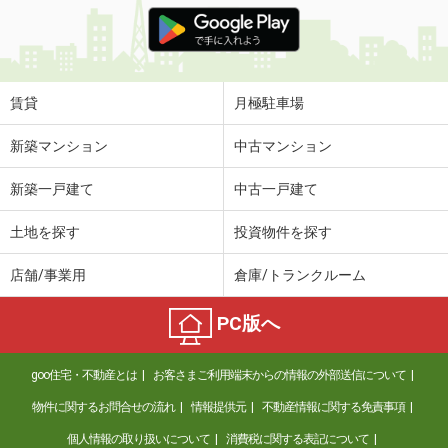
価 格
4.20万円
住 所
福島県福島市小倉寺字中ノ内
専有面積
31.56m²
間取り
1LDK
賃貸
月極駐車場
福島県郡山市田村町徳定字下河原
新築マンション
中古マンション
価 格
4.10万円
新築一戸建て
中古一戸建て
住 所
福島県郡山市田村町徳定字下河原
専有面積
28.4m²
土地を探す
投資物件を探す
間取り
ワンルーム
店舗/事業用
倉庫/トランクルーム
福島県福島市大森字城ノ内
PC版へ
価 格
6.10万円
住 所
福島県福島市大森字城ノ内
goo住宅・不動産とは
お客さまご利用端末からの情報の外部送信について
専有面積
53.34m²
間取り
1LDK
物件に関するお問合せの流れ
情報提供元
不動産情報に関する免責事項
個人情報の取り扱いについて
消費税に関する表記について
福島県福島市飯坂町湯野字銚子口