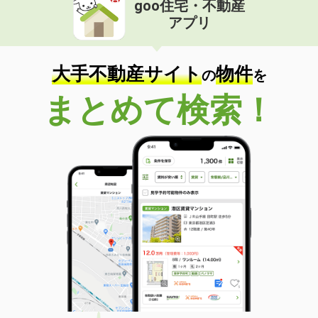
goo住宅・不動産
価 格
5.05万円
アプリ
住 所
福島県福島市西中央４丁目
専有面積
42.37m²
間取り
1LDK
大手不動産サイト
物件
の
を
福島県郡山市田村町徳定字下河原
まとめて検索！
価 格
4.70万円
住 所
福島県郡山市田村町徳定字下河原
専有面積
34m²
間取り
ワンルーム
福島県郡山市字十貫河原
価 格
4.60万円
住 所
福島県郡山市字十貫河原
専有面積
23.18m²
間取り
1K
福島県福島市小倉寺字中ノ内