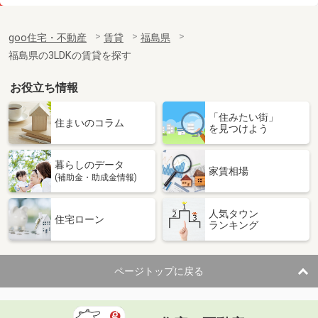
価 格
7.30万円
住 所
福島県郡山市小原田５丁目
goo住宅・不動産
賃貸
福島県
専有面積
39.92m²
福島県の3LDKの賃貸を探す
間取り
1LDK
お役立ち情報
福島県いわき市常磐関船町３
「住みたい街」
価 格
4.80万円
住まいのコラム
を見つけよう
住 所
福島県いわき市常磐関船町３
専有面積
28.02m²
暮らしのデータ
間取り
1K
家賃相場
(補助金・助成金情報)
福島県郡山市安積町日出山１丁目
人気タウン
住宅ローン
ランキング
価 格
6.90万円
住 所
福島県郡山市安積町日出山１丁目
専有面積
72.92m²
ページトップに戻る
間取り
2LDK
福島県福島市西中央４丁目