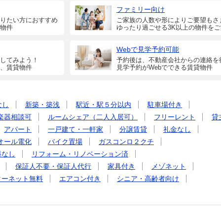
ファミリー向け
りたい方におすすめ
ご家族の人数や形によりご要望もさ
物件
ゆったり過ごせる3K以上の物件を
Webで見学予約可能
してみよう！
予約後は、不動産会社からの連絡を
、賃貸物件
見学予約がWebでできる賃貸物件
なし
新築・築浅
駅近・駅５分以内
駐車場付き
楽器相談可
ルームシェア（二人入居可）
フリーレント
貸
アパート
一戸建て・一軒家
分譲賃貸
礼金なし
オール電化
バイク置場
ガスコンロ２クチ
料なし
リフォーム・リノベーション済
保証人不要・保証人代行
家具付き
メゾネット
ターネット無料
エアコン付き
シニア・高齢者向け