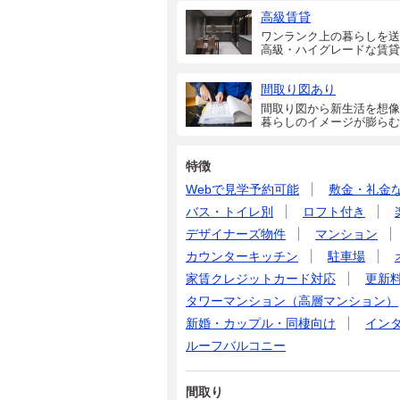
高級賃貸
ワンランク上の暮らしを送
高級・ハイグレードな賃貸
間取り図あり
間取り図から新生活を想像
暮らしのイメージが膨らむ
特徴
Webで見学予約可能
敷金・礼金
バス・トイレ別
ロフト付き
デザイナーズ物件
マンション
カウンターキッチン
駐車場
家賃クレジットカード対応
更新
タワーマンション（高層マンション）
新婚・カップル・同棲向け
イン
ルーフバルコニー
間取り