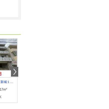
円
7.20万円
6.70万円
沖縄県宜野湾市新城１丁目
沖縄県中頭郡読谷村字喜名
沖縄県中頭郡北中城村字
.17m²
専有面積
50.3m²
専有面積
51m²
K
間取り
2LDK
間取り
2DK