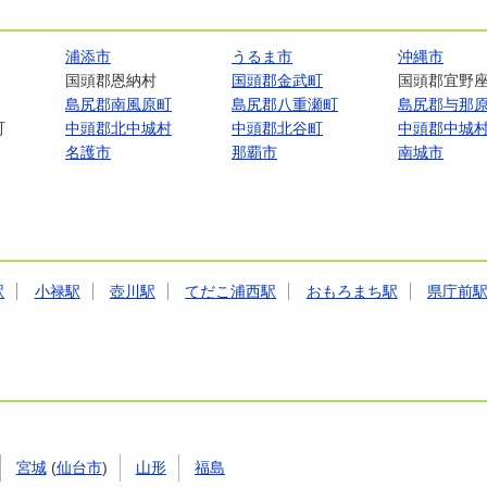
浦添市
うるま市
沖縄市
国頭郡恩納村
国頭郡金武町
国頭郡宜野
島尻郡南風原町
島尻郡八重瀬町
島尻郡与那
町
中頭郡北中城村
中頭郡北谷町
中頭郡中城
名護市
那覇市
南城市
駅
小禄駅
壺川駅
てだこ浦西駅
おもろまち駅
県庁前
宮城
(
仙台市
)
山形
福島