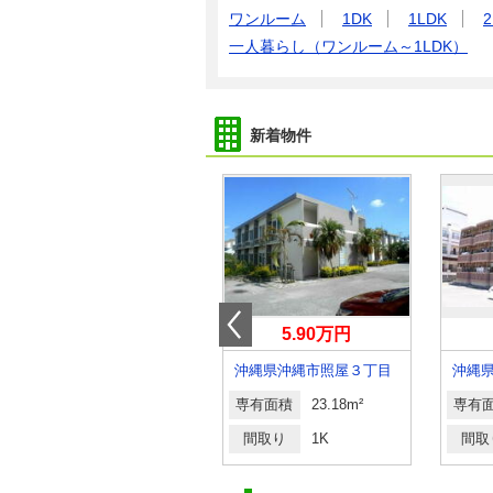
ワンルーム
1DK
1LDK
2
一人暮らし（ワンルーム～1LDK）
新着物件
9.60万円
5.90万円
沖縄県那覇市三原１丁目
沖縄県沖縄市照屋３丁目
沖縄
専有面積
39.1m²
専有面積
23.18m²
専有
間取り
1LDK
間取り
1K
間取