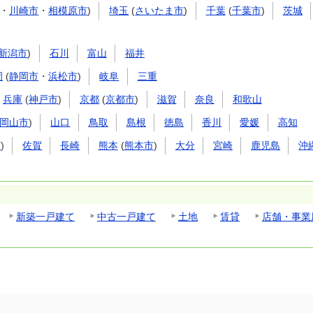
・
川崎市
・
相模原市
)
埼玉
(
さいたま市
)
千葉
(
千葉市
)
茨城
新潟市
)
石川
富山
福井
岡
(
静岡市
・
浜松市
)
岐阜
三重
兵庫
(
神戸市
)
京都
(
京都市
)
滋賀
奈良
和歌山
岡山市
)
山口
鳥取
島根
徳島
香川
愛媛
高知
市
)
佐賀
長崎
熊本
(
熊本市
)
大分
宮崎
鹿児島
沖
新築一戸建て
中古一戸建て
土地
賃貸
店舗・事業