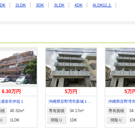
DK
2LDK
3DK
3LDK
4DK
4LDK以上
6.30万円
5万円
5万
県浦添市伊祖１
沖縄県宜野湾市新城１丁目
面積
40.32m²
専有面積
34.17m²
専有面積
34
り
1LDK
間取り
1DK
間取り
1D