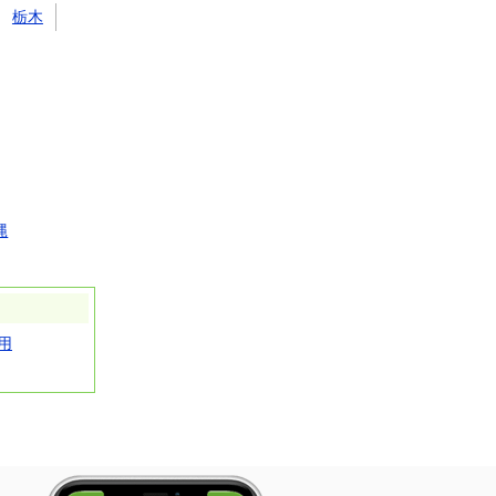
栃木
縄
用