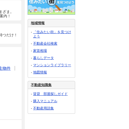
まざま。
ご案内！
地域情報
「住みたい街」を見つけ
待つだけ！
よう
不動産会社検索
家賃相場
暮らしデータ
マンションライブラリー
主物件
地図情報
不動産知識集
賃貸 部屋探しガイド
購入マニュアル
不動産用語集