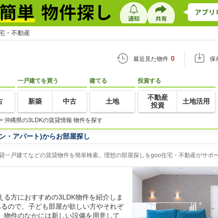
住宅・不動産
0
最近見た物件
保
一戸建てを買う
建てる
投資する
不動産
古
新築
中古
土地
土地活用
投資
>
沖縄県の3LDKの賃貸情報 物件を探す
ョン・アパート)からお部屋探し
賃貸一戸建てなどの賃貸物件を簡単検索。理想の部屋探しをgoo住宅・不動産がサポ
る方におすすめの3LDK物件を紹介しま
あるので、子ども部屋が欲しい方やそれぞ
。物件のなかには新しい設備を用意して