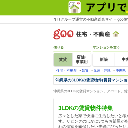
NTTグループ運営の不動産総合サイト goo
借りる
マンションを買う
店舗･
賃貸
新築
中
事業用
住宅・不動産
>
賃貸
>
九州・沖縄
>
沖縄県
沖縄県の3LDKの賃貸物件(賃貸マンシ
沖縄県の3LDKの賃貸マンション、アパート、
3LDKの賃貸物件特集
広々とした家で快適に生活したいと考え
す。リビングのほかに3つもお部屋が
れの個室を確保したい夫婦にぴったり