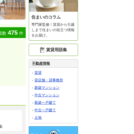
住まいのコラム
専門家監修！賃貸から引越
しまで住まいの役立つ情報
475
載数
件
をお届け。
賃貸用語集
不動産情報
賃貸
貸店舗・貸事務所
新築マンション
中古マンション
新築一戸建て
中古一戸建て
土地
集