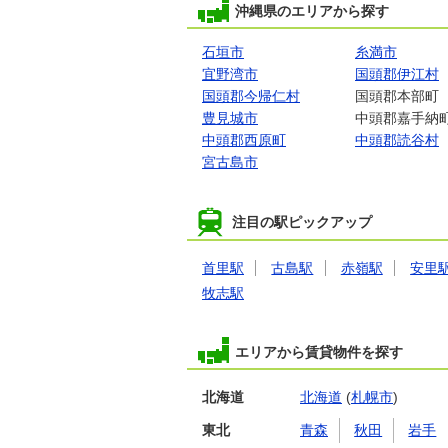
沖縄県のエリアから探す
石垣市
糸満市
宜野湾市
国頭郡伊江村
国頭郡今帰仁村
国頭郡本部町
豊見城市
中頭郡嘉手納
中頭郡西原町
中頭郡読谷村
宮古島市
注目の駅ピックアップ
首里駅
古島駅
赤嶺駅
安里
牧志駅
エリアから賃貸物件を探す
北海道
北海道
(
札幌市
)
東北
青森
秋田
岩手