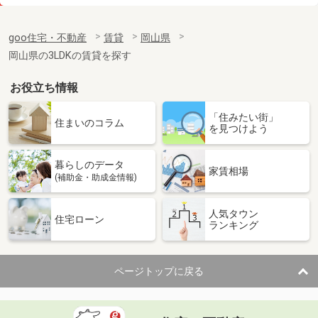
価 格
6万円
住 所
岡山県倉敷市新田
goo住宅・不動産
賃貸
岡山県
専有面積
56.09m²
岡山県の3LDKの賃貸を探す
間取り
3DK
お役立ち情報
岡山県岡山市北区野田３
「住みたい街」
価 格
10万円
住まいのコラム
を見つけよう
住 所
岡山県岡山市北区野田３
専有面積
66.74m²
暮らしのデータ
間取り
3LDK
家賃相場
(補助金・助成金情報)
岡山県岡山市北区庭瀬
人気タウン
住宅ローン
ランキング
価 格
2万円
住 所
岡山県岡山市北区庭瀬
専有面積
20m²
ページトップに戻る
間取り
1K
岡山県岡山市北区鹿田本町