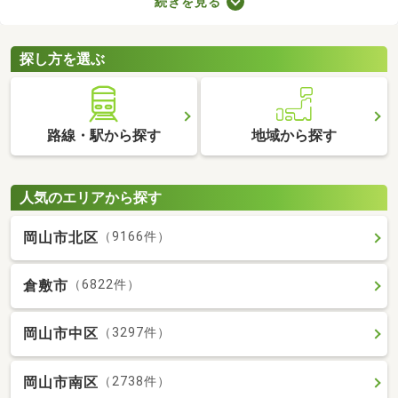
続きを見る
り。物件のなかには新しい設備を用意しているところもあるの
で、複数の物件を比較して、住みやすそうなお部屋を探してみて
くださいね。
探し方を選ぶ
路線・駅から探す
地域から探す
人気のエリアから探す
岡山市北区
（9166件）
倉敷市
（6822件）
岡山市中区
（3297件）
岡山市南区
（2738件）