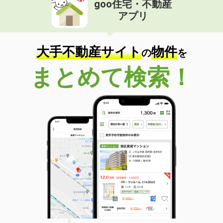
goo住宅・不動産
価 格
7.30万円
アプリ
住 所
岡山県岡山市北区鹿田本町
専有面積
57.4m²
間取り
2DK
大手不動産サイト
物件
の
を
岡山県岡山市南区浦安本町
まとめて検索！
価 格
3.90万円
住 所
岡山県岡山市南区浦安本町
専有面積
40.07m²
間取り
2DK
岡山県岡山市南区福成１
価 格
10.80万円
住 所
岡山県岡山市南区福成１
専有面積
88.84m²
間取り
3LDK
岡山県岡山市北区西古松１