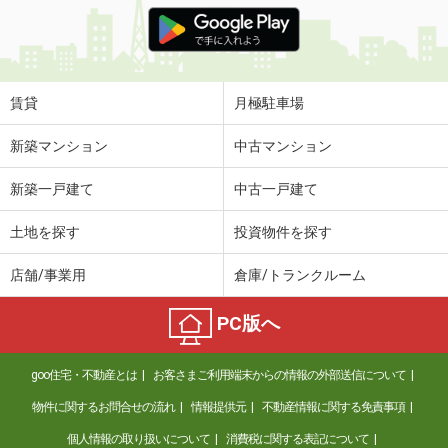
価 格
2.80万円
住 所
岡山県岡山市北区西古松１
専有面積
19.2m²
間取り
1K
賃貸
月極駐車場
岡山県岡山市北区京町
新築マンション
中古マンション
価 格
3.40万円
新築一戸建て
中古一戸建て
住 所
岡山県岡山市北区京町
専有面積
20.05m²
土地を探す
投資物件を探す
間取り
1K
店舗/事業用
倉庫/トランクルーム
岡山県岡山市北区上中野２
PC版へ
価 格
12万円
住 所
岡山県岡山市北区上中野２
goo住宅・不動産とは
お客さまご利用端末からの情報の外部送信について
専有面積
55.03m²
間取り
2LDK
物件に関するお問合せの流れ
情報提供元
不動産情報に関する免責事項
個人情報の取り扱いについて
消費税に関する表記について
岡山県岡山市北区上中野２