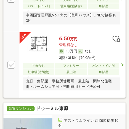
バス・トイレ別
駐車場(近隣含)
角部屋
中四国管理戸数No.1☆の【良和ハウス】LINEで接客も
OK
6.50
万円
管理費なし
13万円
なし
2
3階 / 3LDK（70.98m
）
礼金なし
ファミリー
バス・トイレ別
駐車場(近隣含)
最上階
角部屋
出窓・角部屋・事務所使用可・最上階・閑静な住宅
街・ルームシェア可・初期費用カード決済可
ドゥーミル東原
賃貸マンション
アストラムライン 西原駅 徒歩10
分