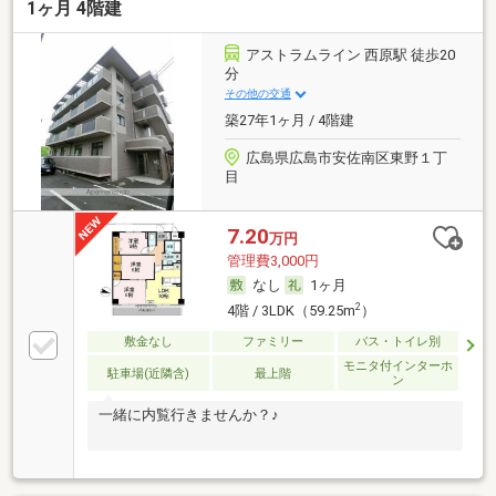
1ヶ月 4階建
アストラムライン 西原駅 徒歩20
分
その他の交通
築27年1ヶ月 / 4階建
広島県広島市安佐南区東野１丁
目
7.20
万円
管理費3,000円
なし
1ヶ月
2
4階 / 3LDK（59.25m
）
敷金なし
ファミリー
バス・トイレ別
モニタ付インターホ
駐車場(近隣含)
最上階
ン
一緒に内覧行きませんか？♪