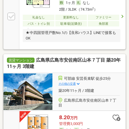
1ヶ月
なし
2
2階 / 3LDK（74.73m
）
礼金なし
更新料なし
ファミリー
バス・トイレ別
駐車場(近隣含)
角部屋
★中四国管理戸数No.1の【良和ハウス】LINEで接客も
OK
広島県広島市安佐南区山本７丁目 築20年
賃貸マンション
11ヶ月 3階建
可部線 安芸長束駅 徒歩25分
その他の交通
築20年11ヶ月 / 3階建
広島県広島市安佐南区山本７丁
目
8.20
万円
管理費3,000円