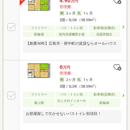
4.90
万円
管理費-
2ヶ月
1ヶ月
2
2階 / 3LDK（58.59m
）
ファミリー
バス・トイレ別
駐車場(近隣含)
駐輪場
室内洗濯機置き場
洗面所独立
【創業50年】広島市・府中町の賃貸ならオールハウス
6
万円
管理費-
2ヶ月
1ヶ月
2
3階 / 3LDK（58.59m
）
ファミリー
バス・トイレ別
駐車場(近隣含)
モニタ付インターホ
最上階
駐輪場
ン
お部屋探しで欠かせないバストイレ別項目！