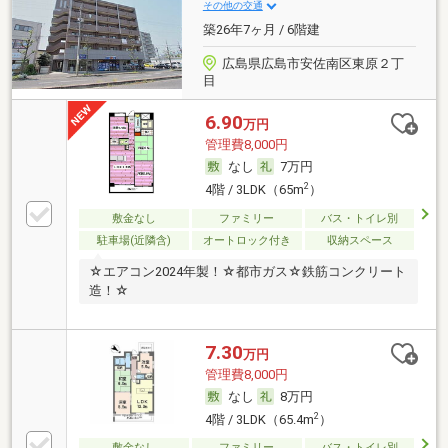
その他の交通
築26年7ヶ月 / 6階建
広島県広島市安佐南区東原２丁
目
6.90
万円
管理費8,000円
なし
7万円
2
4階 / 3LDK（65m
）
敷金なし
ファミリー
バス・トイレ別
駐車場(近隣含)
オートロック付き
収納スペース
☆エアコン2024年製！☆都市ガス☆鉄筋コンクリート
造！☆
7.30
万円
管理費8,000円
なし
8万円
2
4階 / 3LDK（65.4m
）
敷金なし
ファミリー
バス・トイレ別