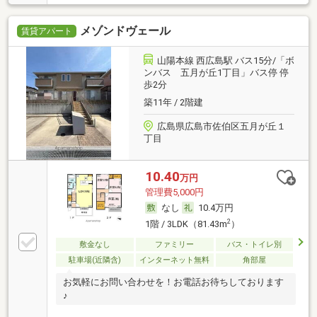
メゾンドヴェール
賃貸アパート
山陽本線 西広島駅 バス15分/「ボ
ンバス 五月が丘1丁目」バス停 停
歩2分
築11年 / 2階建
広島県広島市佐伯区五月が丘１
丁目
10.40
万円
管理費5,000円
なし
10.4万円
2
1階 / 3LDK（81.43m
）
敷金なし
ファミリー
バス・トイレ別
駐車場(近隣含)
インターネット無料
角部屋
お気軽にお問い合わせを！お電話お待ちしております
♪