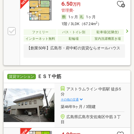
6.50
万円
管理費-
1ヶ月
1ヶ月
2
1階 / 3LDK（67.24m
）
ファミリー
バス・トイレ別
駐車場(近隣含)
インターネット無料
駐輪場
室内洗濯機置き場
【創業50年】広島市・府中町の賃貸ならオールハウス
ＥＳＴ中筋
賃貸マンション
アストラムライン 中筋駅 徒歩5
分
その他の交通
築46年9ヶ月 / 3階建
広島県広島市安佐南区中筋３丁
目