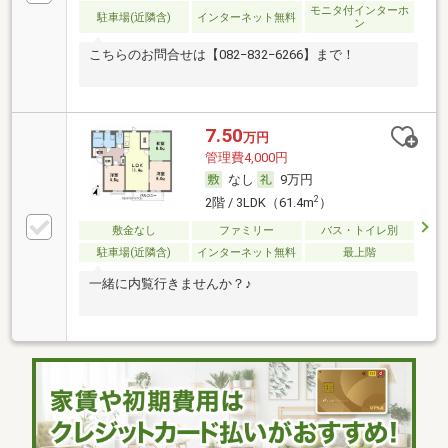
モニタ付インターホ
駐車場(近隣含)
インターネット無料
ン
こちらのお問合せは【082−832−6266】まで！
7.50
万円
管理費4,000円
なし
9万円
2
2階 / 3LDK（61.4m
）
敷金なし
ファミリー
バス・トイレ別
駐車場(近隣含)
インターネット無料
最上階
一緒に内覧行きませんか？♪