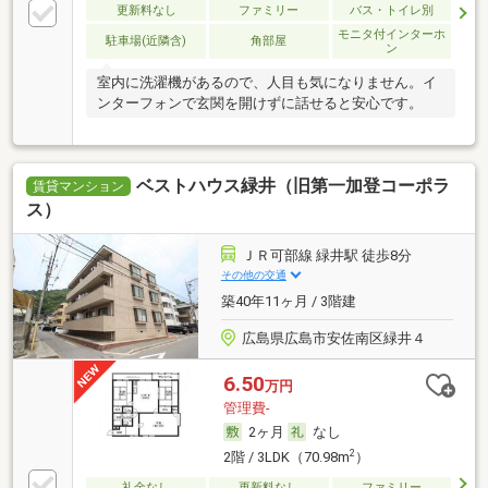
更新料なし
ファミリー
バス・トイレ別
モニタ付インターホ
駐車場(近隣含)
角部屋
ン
室内に洗濯機があるので、人目も気になりません。イ
ンターフォンで玄関を開けずに話せると安心です。
ベストハウス緑井（旧第一加登コーポラ
賃貸マンション
ス）
ＪＲ可部線 緑井駅 徒歩8分
その他の交通
築40年11ヶ月 / 3階建
広島県広島市安佐南区緑井４
6.50
万円
管理費-
2ヶ月
なし
2
2階 / 3LDK（70.98m
）
礼金なし
更新料なし
ファミリー