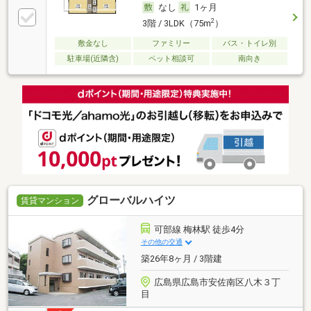
なし
1ヶ月
2
3階 / 3LDK（75m
）
敷金なし
ファミリー
バス・トイレ別
駐車場(近隣含)
ペット相談可
南向き
グローバルハイツ
賃貸マンション
可部線 梅林駅 徒歩4分
その他の交通
築26年8ヶ月 / 3階建
広島県広島市安佐南区八木３丁
目