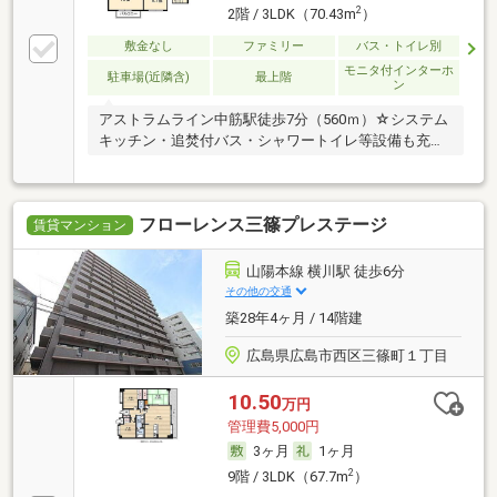
2
2階 / 3LDK（70.43m
）
敷金なし
ファミリー
バス・トイレ別
モニタ付インターホ
駐車場(近隣含)
最上階
ン
アストラムライン中筋駅徒歩7分（560ｍ）☆システム
キッチン・追焚付バス・シャワートイレ等設備も充…
フローレンス三篠プレステージ
賃貸マンション
山陽本線 横川駅 徒歩6分
その他の交通
築28年4ヶ月 / 14階建
広島県広島市西区三篠町１丁目
10.50
万円
管理費5,000円
3ヶ月
1ヶ月
2
9階 / 3LDK（67.7m
）