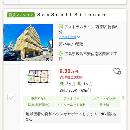
ＳａｎＳｏｕｔｈＳｉｌｅｎｃｅ
賃貸マンション
アストラムライン 西原駅 徒歩6
分
その他の交通
築25年 / 8階建
広島県広島市安佐南区西原７丁
目
9.30
万円
管理費2,000円
2ヶ月
1ヶ月
2
8階 / 3LDK（63m
）
更新料なし
ファミリー
バス・トイレ別
駐車場(近隣含)
インターネット無料
最上階
地域密着の良和ハウスがサポートします！LINE相談も
OK♪