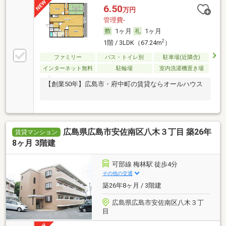
6.50
万円
管理費-
1ヶ月
1ヶ月
2
1階 / 3LDK（67.24m
）
ファミリー
バス・トイレ別
駐車場(近隣含)
インターネット無料
駐輪場
室内洗濯機置き場
【創業50年】広島市・府中町の賃貸ならオールハウス
広島県広島市安佐南区八木３丁目 築26年
賃貸マンション
8ヶ月 3階建
可部線 梅林駅 徒歩4分
その他の交通
築26年8ヶ月 / 3階建
広島県広島市安佐南区八木３丁
目