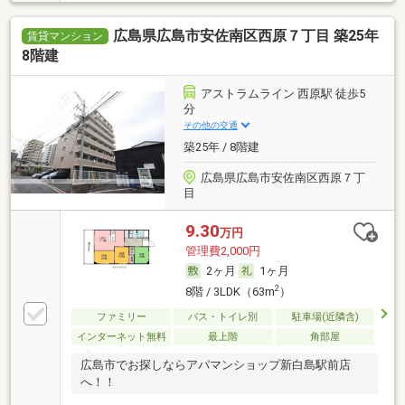
広島県広島市安佐南区西原７丁目 築25年
賃貸マンション
8階建
アストラムライン 西原駅 徒歩5
分
その他の交通
築25年 / 8階建
広島県広島市安佐南区西原７丁
目
9.30
万円
管理費2,000円
2ヶ月
1ヶ月
2
8階 / 3LDK（63m
）
ファミリー
バス・トイレ別
駐車場(近隣含)
インターネット無料
最上階
角部屋
広島市でお探しならアパマンショップ新白島駅前店
へ！！