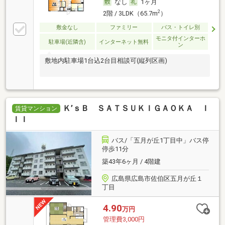
なし
1ヶ月
2
2階 / 3LDK（65.7m
）
敷金なし
ファミリー
バス・トイレ別
モニタ付インターホ
駐車場(近隣含)
インターネット無料
ン
敷地内駐車場1台込2台目相談可(縦列区画)
Ｋ’ｓＢ ＳＡＴＳＵＫＩＧＡＯＫＡ Ｉ
賃貸マンション
ＩＩ
バス/「五月が丘1丁目中」バス停
停歩11分
築43年6ヶ月 / 4階建
広島県広島市佐伯区五月が丘１
丁目
4.90
万円
管理費3,000円