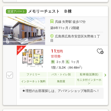
メモリーチェスト Ｂ棟
賃貸アパート
呉線 矢野駅 徒歩17分
築6年11ヶ月 / 2階建
広島県広島市安芸区矢野南１丁
目
11
万円
管理費-
2ヶ月
1ヶ月
2
1階 / 3LDK（84.48m
）
ファミリー
バス・トイレ別
駐車場(近隣含)
モニタ付インターホ
インターネット無料
角部屋
ン
★理想のお部屋探しは、アパマンショップ海田店へ！