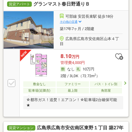
グランマスト春日野通りＢ
賃貸アパート
可部線 安芸長束駅 徒歩18分
その他の交通
築17年7ヶ月 / 2階建
広島県広島市安佐南区山本４丁
目
8.10
万円
管理費4,000円
なし
10万円
2
2階 / 3LDK（72.72m
）
敷金なし
ファミリー
バス・トイレ別
駐車場(近隣含)
最上階
角部屋
☆都市ガス！追焚！エアコン！☆駐車場2台確保可能
★
広島県広島市安佐南区東野１丁目 築27年
賃貸マンション