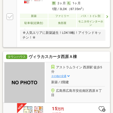
2ヶ月
1ヶ月
2
1階 / 3LDK（87.35m
）
新築
ファミリー
バス・トイレ別
モニタ付インターホ
駐車場(近隣含)
角部屋
ン
☆人気エリアに新築誕生！LDK18帖！アイランドキッ
チン！☆
ヴィラカスカータ西原Ａ棟
タウンハウス
アストラムライン 西原駅 徒歩5
分
その他の交通
新築 / 2階建
広島県広島市安佐南区西原８丁
目
15
万円