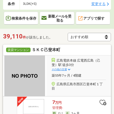
条件
変更する
3LDK(+S)
新着メールを受
検索条件を保存
アプリで探す
取る
39,110
件
が該当しました。
ＳＫＣ己斐本町
賃貸マンション
広島電鉄本線 広電西広島（己
斐）駅 徒歩3分
その他の交通
築55年7ヶ月 / 4階建
広島県広島市西区己斐本町１丁
目
7
万円
管理費-
なし
1ヶ月