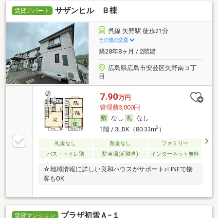
サザンヒル Ｂ棟
賃貸アパート
呉線 矢野駅 徒歩21分
その他の交通
築28年8ヶ月 / 2階建
広島県広島市安芸区矢野南３丁
目
7.90
万円
管理費3,000円
なし
なし
2
1階 / 3LDK（80.33m
）
礼金なし
敷金なし
ファミリー
バス・トイレ別
駐車場(近隣含)
インターネット無料
☆地域情報に詳しい良和ハウスがサポート♪LINEで接
客もOK
プラザ初雪Ａ−１
賃貸マンション