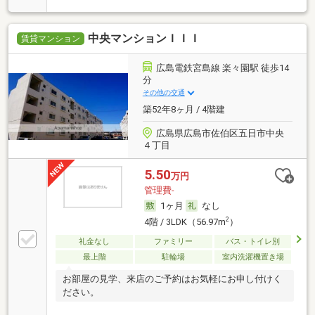
中央マンションＩＩＩ
賃貸マンション
広島電鉄宮島線 楽々園駅 徒歩14
分
その他の交通
築52年8ヶ月 / 4階建
広島県広島市佐伯区五日市中央
４丁目
5.50
万円
管理費-
1ヶ月
なし
2
4階 / 3LDK（56.97m
）
礼金なし
ファミリー
バス・トイレ別
最上階
駐輪場
室内洗濯機置き場
お部屋の見学、来店のご予約はお気軽にお申し付けく
ださい。