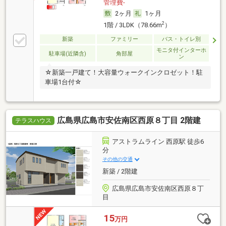
管理費-
2ヶ月
1ヶ月
2
1階 / 3LDK（78.66m
）
新築
ファミリー
バス・トイレ別
モニタ付インターホ
駐車場(近隣含)
角部屋
ン
☆新築一戸建て！大容量ウォークインクロゼット！駐
車場1台付☆
広島県広島市安佐南区西原８丁目 2階建
テラスハウス
アストラムライン 西原駅 徒歩6
分
その他の交通
新築 / 2階建
広島県広島市安佐南区西原８丁
目
15
万円