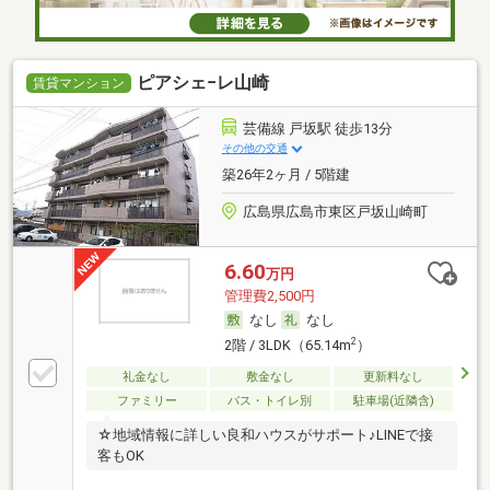
ピアシェ−レ山崎
賃貸マンション
芸備線 戸坂駅 徒歩13分
その他の交通
築26年2ヶ月 / 5階建
広島県広島市東区戸坂山崎町
6.60
万円
管理費2,500円
なし
なし
2
2階 / 3LDK（65.14m
）
礼金なし
敷金なし
更新料なし
ファミリー
バス・トイレ別
駐車場(近隣含)
☆地域情報に詳しい良和ハウスがサポート♪LINEで接
客もOK