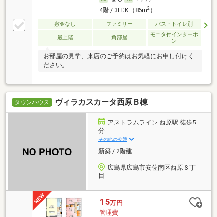
2
4階 / 3LDK（86m
）
敷金なし
ファミリー
バス・トイレ別
モニタ付インターホ
最上階
角部屋
ン
お部屋の見学、来店のご予約はお気軽にお申し付けく
ださい。
ヴィラカスカータ西原Ｂ棟
タウンハウス
アストラムライン 西原駅 徒歩5
分
その他の交通
新築 / 2階建
広島県広島市安佐南区西原８丁
目
15
万円
管理費-