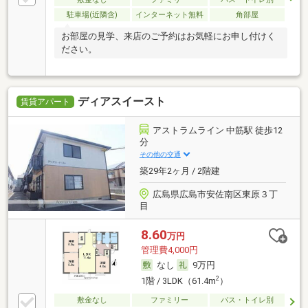
駐車場(近隣含)
インターネット無料
角部屋
お部屋の見学、来店のご予約はお気軽にお申し付けく
ださい。
ディアスイースト
賃貸アパート
アストラムライン 中筋駅 徒歩12
分
その他の交通
築29年2ヶ月 / 2階建
広島県広島市安佐南区東原３丁
目
8.60
万円
管理費4,000円
なし
9万円
2
1階 / 3LDK（61.4m
）
敷金なし
ファミリー
バス・トイレ別