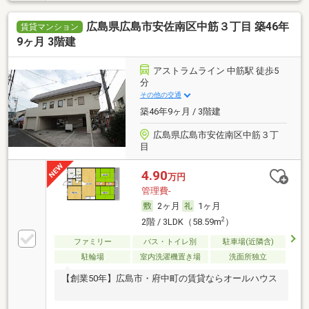
広島県広島市安佐南区中筋３丁目 築46年
賃貸マンション
9ヶ月 3階建
アストラムライン 中筋駅 徒歩5
分
その他の交通
築46年9ヶ月 / 3階建
広島県広島市安佐南区中筋３丁
目
4.90
万円
管理費-
2ヶ月
1ヶ月
2
2階 / 3LDK（58.59m
）
ファミリー
バス・トイレ別
駐車場(近隣含)
駐輪場
室内洗濯機置き場
洗面所独立
【創業50年】広島市・府中町の賃貸ならオールハウス