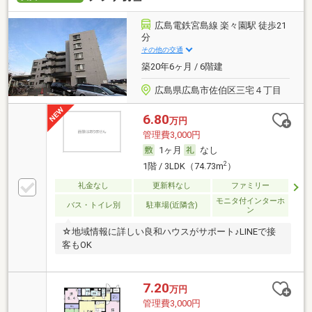
広島電鉄宮島線 楽々園駅 徒歩21
分
その他の交通
築20年6ヶ月 / 6階建
広島県広島市佐伯区三宅４丁目
6.80
万円
管理費3,000円
1ヶ月
なし
2
1階 / 3LDK（74.73m
）
礼金なし
更新料なし
ファミリー
モニタ付インターホ
バス・トイレ別
駐車場(近隣含)
ン
☆地域情報に詳しい良和ハウスがサポート♪LINEで接
客もOK
7.20
万円
管理費3,000円