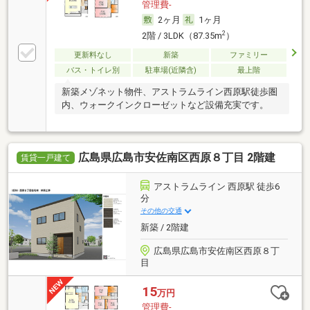
管理費-
2ヶ月
1ヶ月
2
2階 / 3LDK（87.35m
）
更新料なし
新築
ファミリー
バス・トイレ別
駐車場(近隣含)
最上階
新築メゾネット物件、アストラムライン西原駅徒歩圏
内、ウォークインクローゼットなど設備充実です。
広島県広島市安佐南区西原８丁目 2階建
賃貸一戸建て
アストラムライン 西原駅 徒歩6
分
その他の交通
新築 / 2階建
広島県広島市安佐南区西原８丁
目
15
万円
管理費-