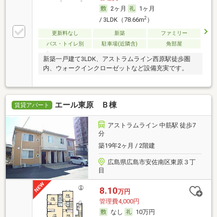
2ヶ月
1ヶ月
2
/ 3LDK（78.66m
）
更新料なし
新築
ファミリー
バス・トイレ別
駐車場(近隣含)
角部屋
新築一戸建て3LDK、アストラムライン西原駅徒歩圏
内、ウォークインクローゼットなど設備充実です。
エール東原 Ｂ棟
賃貸アパート
アストラムライン 中筋駅 徒歩7
分
築19年2ヶ月 / 2階建
広島県広島市安佐南区東原３丁
目
8.10
万円
管理費4,000円
なし
10万円