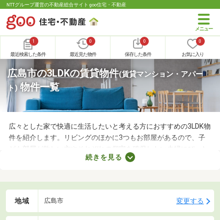
NTTグループ運営の不動産総合サイト goo住宅・不動産
1
0
0
0
最近検索した条件
最近見た物件
保存した条件
お気に入り
広島市の3LDKの賃貸物件
(賃貸マンション・アパー
物件一覧
ト)
広々とした家で快適に生活したいと考える方におすすめの3LDK物
件を紹介します。リビングのほかに3つもお部屋があるので、子
ども部屋が欲しい方やそれぞれの個室を確保したい夫婦にぴった
続きを見る
り。物件のなかには新しい設備を用意しているところもあるの
で、複数の物件を比較して、住みやすそうなお部屋を探してみて
くださいね。
地域
変更する
広島市