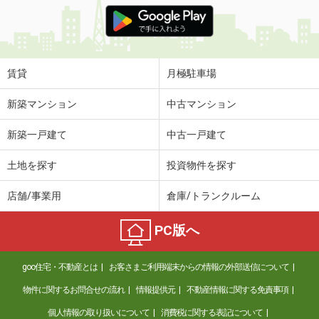
価 格
3.80万円
住 所
徳島県阿南市那賀川町苅屋
専有面積
44.39m²
間取り
2DK
賃貸
月極駐車場
徳島県徳島市南島田町４丁目
新築マンション
中古マンション
価 格
6.60万円
新築一戸建て
中古一戸建て
住 所
徳島県徳島市南島田町４丁目
専有面積
57.54m²
土地を探す
投資物件を探す
間取り
2LDK
店舗/事業用
倉庫/トランクルーム
徳島県徳島市蔵本元町２
PC版へ
価 格
9.70万円
住 所
徳島県徳島市蔵本元町２
goo住宅・不動産とは
お客さまご利用端末からの情報の外部送信について
専有面積
61.17m²
間取り
2LDK
物件に関するお問合せの流れ
情報提供元
不動産情報に関する免責事項
個人情報の取り扱いについて
消費税に関する表記について
徳島県徳島市北田宮２