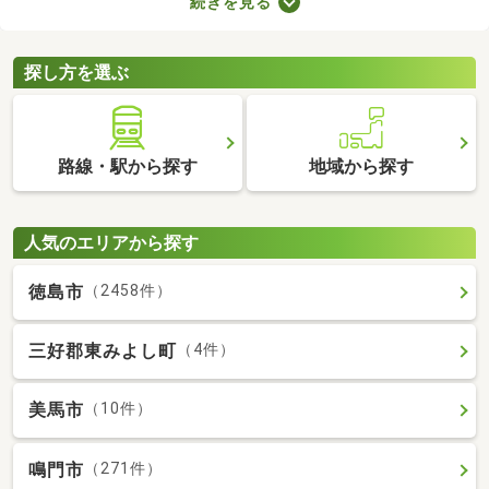
続きを見る
り。物件のなかには新しい設備を用意しているところもあるの
で、複数の物件を比較して、住みやすそうなお部屋を探してみて
くださいね。
探し方を選ぶ
路線・駅から探す
地域から探す
人気のエリアから探す
徳島市
（2458件）
三好郡東みよし町
（4件）
美馬市
（10件）
鳴門市
（271件）