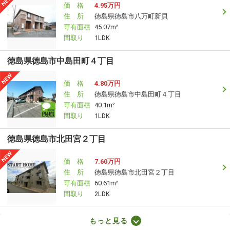
価 格
4.95万円
住 所
徳島県徳島市八万町新貝
専有面積
45.07m²
間取り
1LDK
徳島県徳島市中島田町４丁目
価 格
4.80万円
住 所
徳島県徳島市中島田町４丁目
専有面積
40.1m²
間取り
1LDK
徳島県徳島市北田宮２丁目
価 格
7.60万円
住 所
徳島県徳島市北田宮２丁目
専有面積
60.61m²
間取り
2LDK
徳島県板野郡藍住町奥野字西中須
もっと見る