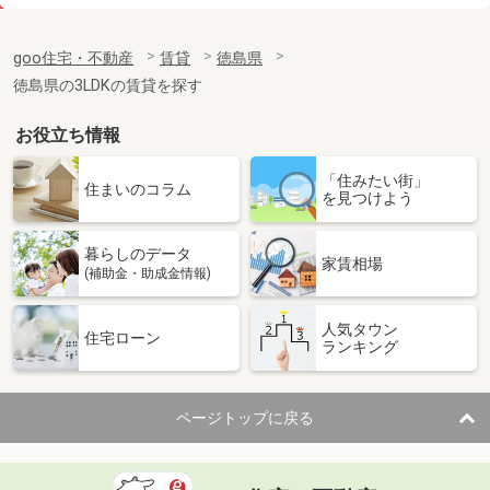
価 格
2.90万円
住 所
徳島県板野郡藍住町奥野字西中須
goo住宅・不動産
賃貸
徳島県
専有面積
27m²
徳島県の3LDKの賃貸を探す
間取り
1DK
お役立ち情報
徳島県徳島市大原町壱町地
「住みたい街」
価 格
4.20万円
住まいのコラム
を見つけよう
住 所
徳島県徳島市大原町壱町地
専有面積
56.75m²
暮らしのデータ
間取り
2LDK
家賃相場
(補助金・助成金情報)
徳島県徳島市北田宮４丁目
人気タウン
住宅ローン
ランキング
価 格
8.50万円
住 所
徳島県徳島市北田宮４丁目
専有面積
62.69m²
ページトップに戻る
間取り
2LDK
徳島県板野郡藍住町矢上字安任