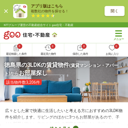
アプリ版はこちら
開く
複数社の物件を探せる！
NTTグループ運営の不動産総合サイト goo住宅・不動産
0
0
0
0
最近検索した条件
最近見た物件
保存した条件
お気に入り
徳島県の3LDKの賃貸物件
(賃貸マンション・アパー
お部屋探し
ト)
から
該当物件数3,206件
広々とした家で快適に生活したいと考える方におすすめの3LDK物
件を紹介します。リビングのほかに3つもお部屋があるので、子
ども部屋が欲しい方やそれぞれの個室を確保したい夫婦にぴった