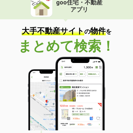
goo住宅・不動産
価 格
4.20万円
アプリ
住 所
徳島県板野郡藍住町矢上字安任
専有面積
26.46m²
間取り
1K
大手不動産サイト
物件
の
を
徳島県阿南市那賀川町中島
まとめて検索！
価 格
6.90万円
住 所
徳島県阿南市那賀川町中島
専有面積
67.8m²
間取り
2LDK
徳島県板野郡藍住町住吉字神蔵
価 格
4.50万円
住 所
徳島県板野郡藍住町住吉字神蔵
専有面積
61.68m²
間取り
2LDK
徳島県阿南市那賀川町苅屋