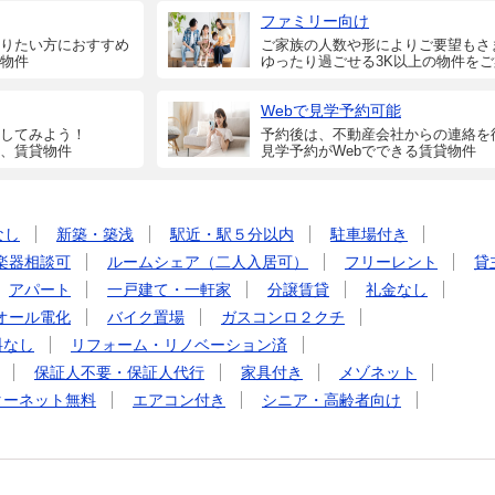
ファミリー向け
りたい方におすすめ
ご家族の人数や形によりご要望もさ
物件
ゆったり過ごせる3K以上の物件を
Webで見学予約可能
してみよう！
予約後は、不動産会社からの連絡を
、賃貸物件
見学予約がWebでできる賃貸物件
なし
新築・築浅
駅近・駅５分以内
駐車場付き
楽器相談可
ルームシェア（二人入居可）
フリーレント
貸
アパート
一戸建て・一軒家
分譲賃貸
礼金なし
オール電化
バイク置場
ガスコンロ２クチ
料なし
リフォーム・リノベーション済
保証人不要・保証人代行
家具付き
メゾネット
ターネット無料
エアコン付き
シニア・高齢者向け