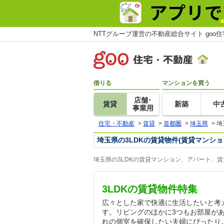
NTTグループ運営の不動産総合サイト goo
借りる
マンションを買う
店舗･
賃貸
新築
中
事業用
住宅・不動産
>
賃貸
>
首都圏
>
埼玉県
>
埼
埼玉県の3LDKの賃貸物件(賃貸マンシ
埼玉県の3LDKの賃貸マンション、アパート、
3LDKの賃貸物件特集
広々とした家で快適に生活したいと考え
す。リビングのほかに3つもお部屋が
れの個室を確保したい夫婦にぴったり