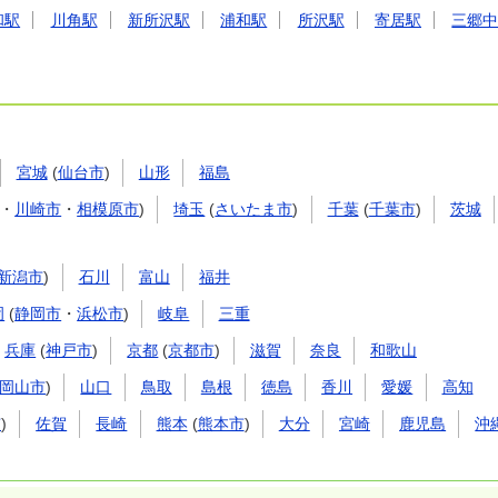
和駅
川角駅
新所沢駅
浦和駅
所沢駅
寄居駅
三郷
宮城
(
仙台市
)
山形
福島
・
川崎市
・
相模原市
)
埼玉
(
さいたま市
)
千葉
(
千葉市
)
茨城
新潟市
)
石川
富山
福井
岡
(
静岡市
・
浜松市
)
岐阜
三重
兵庫
(
神戸市
)
京都
(
京都市
)
滋賀
奈良
和歌山
岡山市
)
山口
鳥取
島根
徳島
香川
愛媛
高知
市
)
佐賀
長崎
熊本
(
熊本市
)
大分
宮崎
鹿児島
沖