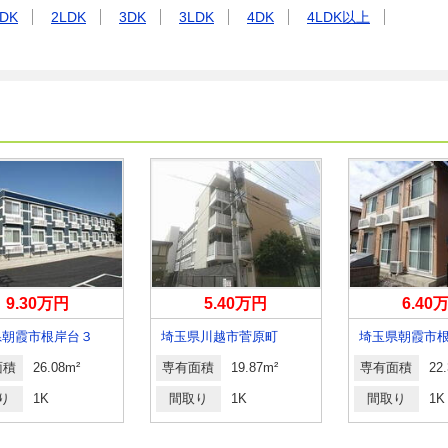
DK
2LDK
3DK
3LDK
4DK
4LDK以上
9.30万円
5.40万円
6.40
県朝霞市根岸台３
埼玉県川越市菅原町
埼玉県朝霞市
面積
26.08m²
専有面積
19.87m²
専有面積
22
り
1K
間取り
1K
間取り
1K