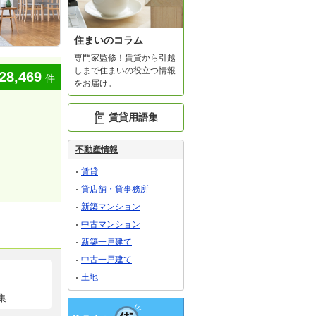
住まいのコラム
専門家監修！賃貸から引越
しまで住まいの役立つ情報
28,469
件
をお届け。
賃貸用語集
不動産情報
賃貸
貸店舗・貸事務所
新築マンション
中古マンション
新築一戸建て
中古一戸建て
土地
集