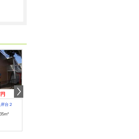
万円
8.90万円
9.10万円
根岸台２
埼玉県草加市新里町
埼玉県戸田市下戸田２
.35m²
専有面積
41.5m²
専有面積
19.87m²
間取り
1LDK
間取り
1K