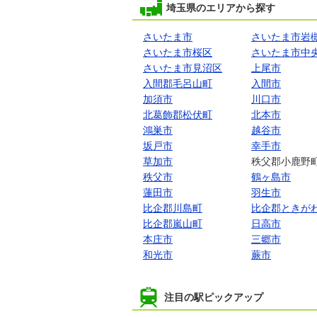
埼玉県のエリアから探す
さいたま市
さいたま市岩
さいたま市桜区
さいたま市中
さいたま市見沼区
上尾市
入間郡毛呂山町
入間市
加須市
川口市
北葛飾郡松伏町
北本市
鴻巣市
越谷市
坂戸市
幸手市
草加市
秩父郡小鹿野
秩父市
鶴ヶ島市
蓮田市
羽生市
比企郡川島町
比企郡ときが
比企郡嵐山町
日高市
本庄市
三郷市
和光市
蕨市
注目の駅ピックアップ