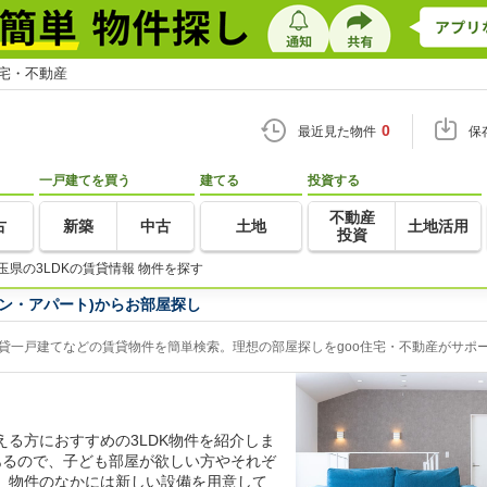
住宅・不動産
0
最近見た物件
保
一戸建てを買う
建てる
投資する
不動産
古
新築
中古
土地
土地活用
投資
玉県の3LDKの賃貸情報 物件を探す
ョン・アパート)からお部屋探し
賃貸一戸建てなどの賃貸物件を簡単検索。理想の部屋探しをgoo住宅・不動産がサポ
る方におすすめの3LDK物件を紹介しま
あるので、子ども部屋が欲しい方やそれぞ
。物件のなかには新しい設備を用意して