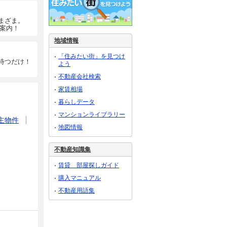
まざま。
ご案内！
地域情報
「住みたい街」を見つけ
待つだけ！
よう
不動産会社検索
家賃相場
暮らしデータ
マンションライブラリー
主物件
地図情報
不動産知識集
賃貸 部屋探しガイド
購入マニュアル
不動産用語集