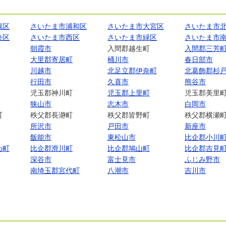
槻区
さいたま市浦和区
さいたま市大宮区
さいたま市
央区
さいたま市西区
さいたま市緑区
さいたま市
朝霞市
入間郡越生町
入間郡三芳
大里郡寄居町
桶川市
春日部市
川越市
北足立郡伊奈町
北葛飾郡杉
行田市
久喜市
熊谷市
児玉郡神川町
児玉郡上里町
児玉郡美里
狭山市
志木市
白岡市
町
秩父郡長瀞町
秩父郡皆野町
秩父郡横瀬
所沢市
戸田市
新座市
飯能市
東松山市
比企郡小川
わ町
比企郡滑川町
比企郡鳩山町
比企郡吉見
深谷市
富士見市
ふじみ野市
南埼玉郡宮代町
八潮市
吉川市