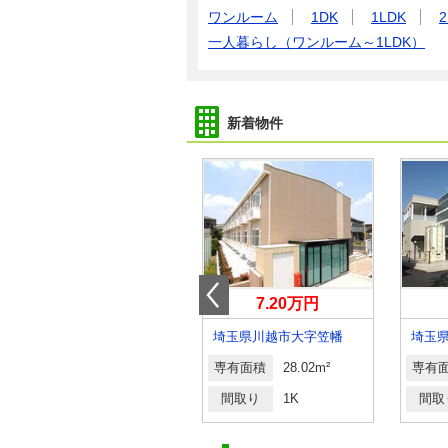
ワンルーム
1DK
1LDK
2
一人暮らし（ワンルーム～1LDK）
新着物件
8.90万円
7.20万円
埼玉県戸田市上戸田４
埼玉県川越市大字笠幡
埼玉
専有面積
19.87m²
専有面積
28.02m²
専有
間取り
1K
間取り
1K
間取