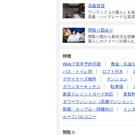
高級賃貸
ワンランク上の暮らしを送
高級・ハイグレードな賃貸
間取り図あり
間取り図から新生活を想像
暮らしのイメージが膨らむ
特徴
Webで見学予約可能
敷金・礼金
バス・トイレ別
ロフト付き
デザイナーズ物件
マンション
カウンターキッチン
駐車場
家賃クレジットカード対応
更新
タワーマンション（高層マンション）
新婚・カップル・同棲向け
イン
ルーフバルコニー
間取り