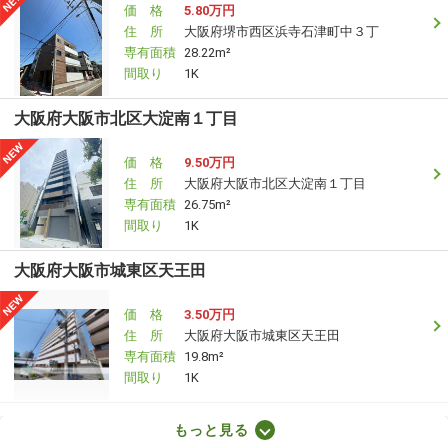
価 格
5.80万円
住 所
大阪府堺市西区浜寺石津町中３丁
専有面積
28.22m²
間取り
1K
大阪府大阪市北区大淀南１丁目
価 格
9.50万円
住 所
大阪府大阪市北区大淀南１丁目
専有面積
26.75m²
間取り
1K
大阪府大阪市城東区天王田
価 格
3.50万円
住 所
大阪府大阪市城東区天王田
専有面積
19.8m²
間取り
1K
大阪府大阪市中央区谷町５丁目
もっと見る