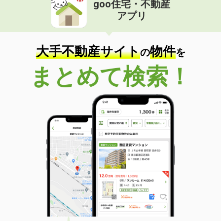
goo住宅・不動産
価 格
6.65万円
アプリ
住 所
大阪府大阪市都島区中野町３
専有面積
25.93m²
間取り
1K
大手不動産サイト
物件
の
を
大阪府高槻市赤大路町
まとめて検索！
価 格
7万円
住 所
大阪府高槻市赤大路町
専有面積
46.06m²
間取り
1LDK
大阪府東大阪市菱江３
価 格
6.12万円
住 所
大阪府東大阪市菱江３
専有面積
22m²
間取り
1K
大阪府枚方市宮之阪１