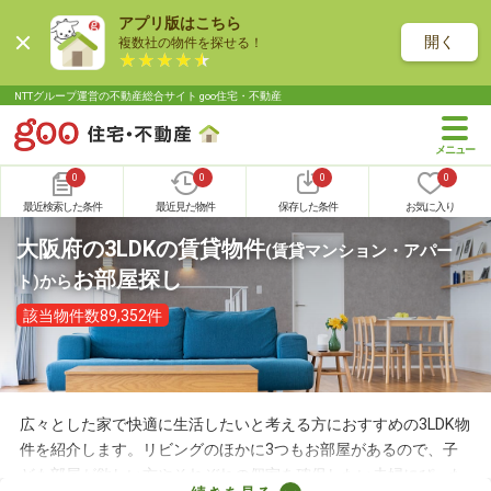
アプリ版はこちら
開く
複数社の物件を探せる！
NTTグループ運営の不動産総合サイト goo住宅・不動産
0
0
0
0
最近検索した条件
最近見た物件
保存した条件
お気に入り
大阪府の3LDKの賃貸物件
(賃貸マンション・アパー
お部屋探し
ト)
から
該当物件数89,352件
広々とした家で快適に生活したいと考える方におすすめの3LDK物
件を紹介します。リビングのほかに3つもお部屋があるので、子
ども部屋が欲しい方やそれぞれの個室を確保したい夫婦にぴった