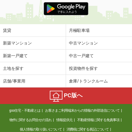
価 格
6.20万円
住 所
大阪府枚方市宮之阪１
専有面積
31.3m²
間取り
1DK
賃貸
月極駐車場
大阪府高槻市上田辺町
新築マンション
中古マンション
価 格
19万円
新築一戸建て
中古一戸建て
住 所
大阪府高槻市上田辺町
専有面積
65.69m²
土地を探す
投資物件を探す
間取り
2LDK
店舗/事業用
倉庫/トランクルーム
大阪府大阪市東淀川区菅原２
PC版へ
価 格
9.30万円
住 所
大阪府大阪市東淀川区菅原２
goo住宅・不動産とは
お客さまご利用端末からの情報の外部送信について
専有面積
52.64m²
間取り
3LDK
物件に関するお問合せの流れ
情報提供元
不動産情報に関する免責事項
個人情報の取り扱いについて
消費税に関する表記について
大阪府大阪市東淀川区下新庄４丁目