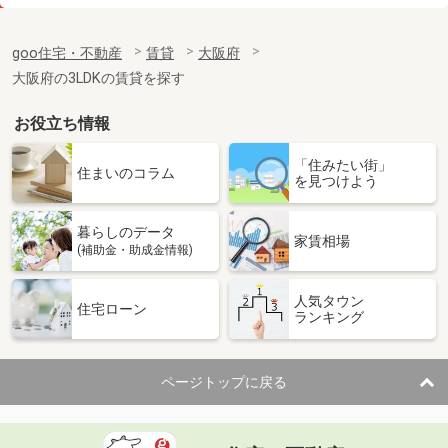
価 格
9.20万円
住 所
大阪府大阪市中央区谷町５丁目
goo住宅・不動産
賃貸
大阪府
専有面積
27.41m²
大阪府の3LDKの賃貸を探す
間取り
1DK
お役立ち情報
大阪府大阪市淀川区西宮原１
「住みたい街」
価 格
8.30万円
住まいのコラム
を見つけよう
住 所
大阪府大阪市淀川区西宮原１
専有面積
25.2m²
暮らしのデータ
間取り
1K
家賃相場
(補助金・助成金情報)
大阪府枚方市楠葉野田１
人気タウン
住宅ローン
ランキング
価 格
9.20万円
住 所
大阪府枚方市楠葉野田１
専有面積
61.31m²
ページトップに戻る
間取り
2LDK
大阪府大阪市都島区中野町３