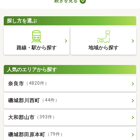
続きを見る
り。物件のなかには新しい設備を用意しているところもあるの
で、複数の物件を比較して、住みやすそうなお部屋を探してみて
くださいね。
探し方を選ぶ
路線・駅から探す
地域から探す
人気のエリアから探す
奈良市
（4820件）
磯城郡川西町
（44件）
大和郡山市
（393件）
磯城郡田原本町
（79件）