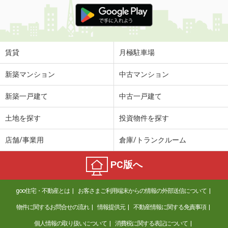
価 格
6.90万円
住 所
奈良県橿原市葛本町
専有面積
44.7m²
間取り
1LDK
賃貸
月極駐車場
奈良県御所市大字東松本
新築マンション
中古マンション
価 格
4.70万円
新築一戸建て
中古一戸建て
住 所
奈良県御所市大字東松本
専有面積
92.17m²
土地を探す
投資物件を探す
間取り
4DK
店舗/事業用
倉庫/トランクルーム
奈良県奈良市東九条町
PC版へ
価 格
7.50万円
住 所
奈良県奈良市東九条町
goo住宅・不動産とは
お客さまご利用端末からの情報の外部送信について
専有面積
28.02m²
間取り
1K
物件に関するお問合せの流れ
情報提供元
不動産情報に関する免責事項
個人情報の取り扱いについて
消費税に関する表記について
奈良県奈良市南京終町２