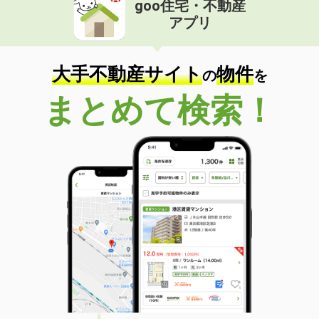
goo住宅・不動産
価 格
7.20万円
アプリ
住 所
奈良県奈良市法蓮町
専有面積
67.27m²
間取り
3LDK
大手不動産サイト
物件
の
を
奈良県橿原市葛本町
まとめて検索！
価 格
6.40万円
住 所
奈良県橿原市葛本町
専有面積
40.03m²
間取り
1LDK
奈良県橿原市葛本町
価 格
7.95万円
住 所
奈良県橿原市葛本町
専有面積
56.44m²
間取り
2LDK
奈良県橿原市葛本町