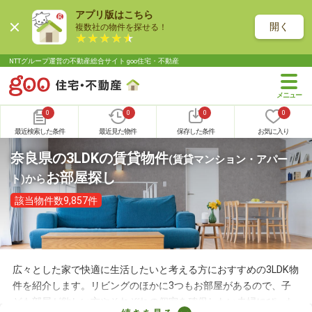
アプリ版はこちら
開く
複数社の物件を探せる！
NTTグループ運営の不動産総合サイト goo住宅・不動産
0
0
0
0
最近検索した条件
最近見た物件
保存した条件
お気に入り
奈良県の3LDKの賃貸物件
(賃貸マンション・アパー
お部屋探し
ト)
から
該当物件数9,857件
広々とした家で快適に生活したいと考える方におすすめの3LDK物
件を紹介します。リビングのほかに3つもお部屋があるので、子
ども部屋が欲しい方やそれぞれの個室を確保したい夫婦にぴった