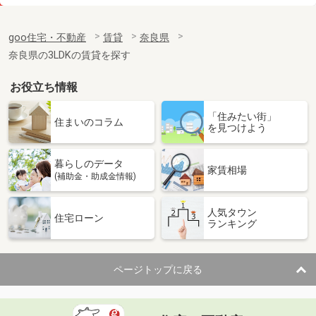
価 格
5.05万円
住 所
奈良県御所市大字竹田
goo住宅・不動産
賃貸
奈良県
専有面積
64.98m²
奈良県の3LDKの賃貸を探す
間取り
2LDK
お役立ち情報
奈良県奈良市法蓮町
「住みたい街」
価 格
6.40万円
住まいのコラム
を見つけよう
住 所
奈良県奈良市法蓮町
専有面積
19.87m²
暮らしのデータ
間取り
1K
家賃相場
(補助金・助成金情報)
奈良県奈良市法蓮町
人気タウン
住宅ローン
ランキング
価 格
6.40万円
住 所
奈良県奈良市法蓮町
専有面積
19.87m²
ページトップに戻る
間取り
1K
奈良県奈良市法蓮町