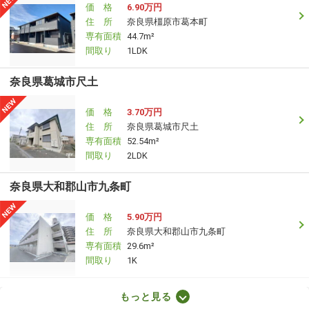
価 格
6.90万円
住 所
奈良県橿原市葛本町
専有面積
44.7m²
間取り
1LDK
奈良県葛城市尺土
価 格
3.70万円
住 所
奈良県葛城市尺土
専有面積
52.54m²
間取り
2LDK
奈良県大和郡山市九条町
価 格
5.90万円
住 所
奈良県大和郡山市九条町
専有面積
29.6m²
間取り
1K
奈良県御所市大字竹田
もっと見る