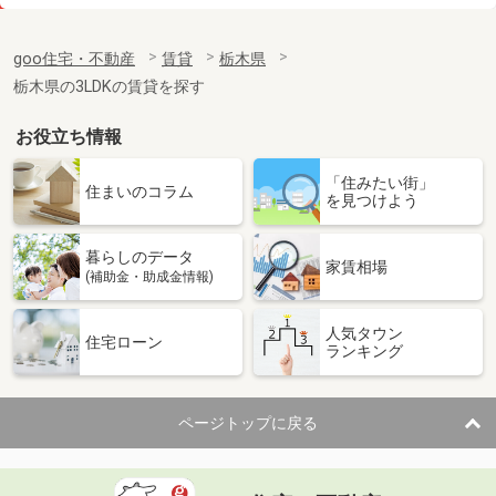
価 格
4.60万円
住 所
栃木県宇都宮市兵庫塚１
goo住宅・不動産
賃貸
栃木県
専有面積
20.28m²
栃木県の3LDKの賃貸を探す
間取り
1K
お役立ち情報
栃木県鹿沼市千渡
「住みたい街」
価 格
4.30万円
住まいのコラム
を見つけよう
住 所
栃木県鹿沼市千渡
専有面積
32.9m²
暮らしのデータ
間取り
1K
家賃相場
(補助金・助成金情報)
栃木県塩谷郡高根沢町大字宝積寺
人気タウン
住宅ローン
ランキング
価 格
5.70万円
住 所
栃木県塩谷郡高根沢町大字宝積寺
専有面積
46.68m²
ページトップに戻る
間取り
1LDK
栃木県下野市小金井４