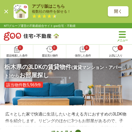
アプリ版はこちら
開く
複数社の物件を探せる！
NTTグループ運営の不動産総合サイト goo住宅・不動産
0
0
0
0
最近検索した条件
最近見た物件
保存した条件
お気に入り
栃木県の3LDKの賃貸物件
(賃貸マンション・アパー
お部屋探し
ト)
から
該当物件数5,969件
広々とした家で快適に生活したいと考える方におすすめの3LDK物
件を紹介します。リビングのほかに3つもお部屋があるので、子
ども部屋が欲しい方やそれぞれの個室を確保したい夫婦にぴった