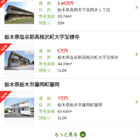
価 格
2.60万円
住 所
栃木県真岡市下高間木１丁目
専有面積
39.74m²
間取り
2DK
栃木県塩谷郡高根沢町大字宝積寺
価 格
5万円
住 所
栃木県塩谷郡高根沢町大字宝積寺
専有面積
44.39m²
間取り
1LDK
栃木県栃木市藤岡町藤岡
価 格
7万円
住 所
栃木県栃木市藤岡町藤岡
専有面積
63.63m²
間取り
2LDK
栃木県宇都宮市兵庫塚１
もっと見る