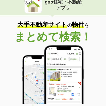
goo住宅・不動産
価 格
5.30万円
アプリ
住 所
栃木県下野市小金井４
専有面積
37.81m²
間取り
1LDK
大手不動産サイト
物件
の
を
栃木県小山市大字粟宮
まとめて検索！
価 格
5.80万円
住 所
栃木県小山市大字粟宮
専有面積
51.66m²
間取り
2LDK
栃木県小山市駅東通り１丁目
価 格
8.30万円
住 所
栃木県小山市駅東通り１丁目
専有面積
42.6m²
間取り
1LDK
栃木県那須塩原市下厚崎