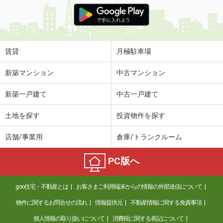
価 格
4.60万円
住 所
栃木県那須塩原市下厚崎
専有面積
44.18m²
間取り
1LDK
賃貸
月極駐車場
栃木県宇都宮市茂原３
新築マンション
中古マンション
価 格
4.90万円
新築一戸建て
中古一戸建て
住 所
栃木県宇都宮市茂原３
専有面積
28.02m²
土地を探す
投資物件を探す
間取り
1K
店舗/事業用
倉庫/トランクルーム
栃木県下野市小金井４
PC版へ
価 格
5.30万円
住 所
栃木県下野市小金井４
goo住宅・不動産とは
お客さまご利用端末からの情報の外部送信について
専有面積
37.81m²
間取り
1LDK
物件に関するお問合せの流れ
情報提供元
不動産情報に関する免責事項
個人情報の取り扱いについて
消費税に関する表記について
栃木県小山市神鳥谷２