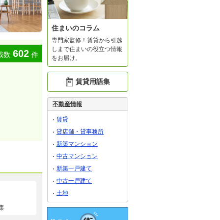
住まいのコラム
専門家監修！賃貸から引越
しまで住まいの役立つ情報
602
載数
件
をお届け。
賃貸用語集
不動産情報
賃貸
貸店舗・貸事務所
新築マンション
中古マンション
新築一戸建て
中古一戸建て
土地
集