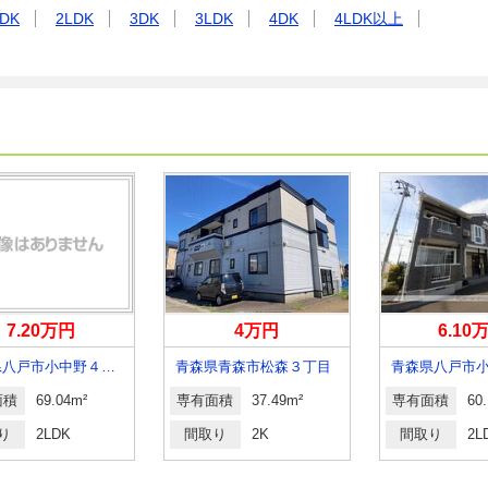
DK
2LDK
3DK
3LDK
4DK
4LDK以上
7.20万円
4万円
6.10
青森県八戸市小中野４丁目
青森県青森市松森３丁目
面積
69.04m²
専有面積
37.49m²
専有面積
60
り
2LDK
間取り
2K
間取り
2L