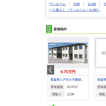
ワンルーム
1DK
1LDK
2
一人暮らし（ワンルーム～1LDK）
新着物件
5.70万円
6.75万円
青森県青森市久須志４
青森県八戸市大字糠塚字五郎兵衛前
専有面積
19.87m²
専有面積
50.87m²
専有
間取り
1K
間取り
1LDK
間取