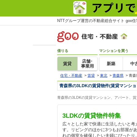
NTTグループ運営の不動産総合サイト goo
借りる
マンションを買う
店舗･
賃貸
新築
中
事業用
住宅・不動産
>
賃貸
>
東北
>
青森県
>
青森
青森県の3LDKの賃貸物件(賃貸マンシ
青森県の3LDKの賃貸マンション、アパート、
3LDKの賃貸物件特集
広々とした家で快適に生活したいと考え
す。リビングのほかに3つもお部屋が
れの個室を確保したい夫婦にぴったり