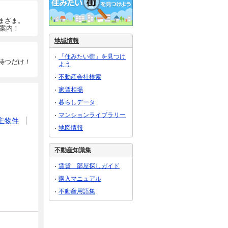
まざま。
ご案内！
地域情報
「住みたい街」を見つけ
待つだけ！
よう
不動産会社検索
家賃相場
暮らしデータ
マンションライブラリー
主物件
地図情報
不動産知識集
賃貸 部屋探しガイド
購入マニュアル
不動産用語集