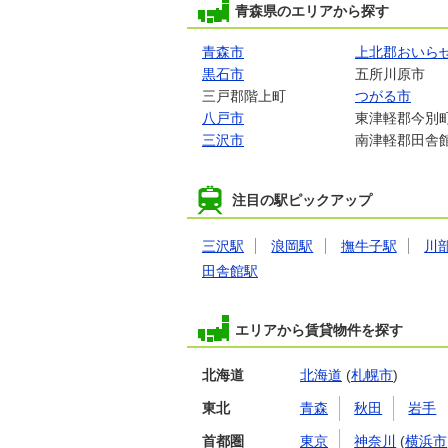
青森県のエリアから探す
青森市
上北郡おいら
黒石市
五所川原市
三戸郡階上町
つがる市
八戸市
東津軽郡今別
三沢市
南津軽郡田舎
注目の駅ピックアップ
三沢駅
浪岡駅
撫牛子駅
川
田舎館駅
エリアから賃貸物件を探す
北海道
北海道
(
札幌市
)
東北
青森
秋田
岩手
首都圏
東京
神奈川
(
横浜市