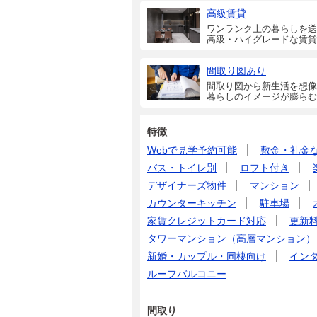
高級賃貸
ワンランク上の暮らしを送
高級・ハイグレードな賃貸
間取り図あり
間取り図から新生活を想像
暮らしのイメージが膨らむ
特徴
Webで見学予約可能
敷金・礼金
バス・トイレ別
ロフト付き
デザイナーズ物件
マンション
カウンターキッチン
駐車場
家賃クレジットカード対応
更新
タワーマンション（高層マンション）
新婚・カップル・同棲向け
イン
ルーフバルコニー
間取り