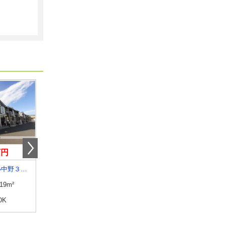
万円
7万円
5.40万円
青森県八戸市小中野３丁目
青森県青森市西大野１丁目
青森県八戸市南白山台
.19m²
専有面積
43.12m²
専有面積
65.07m²
DK
間取り
1LDK
間取り
3DK