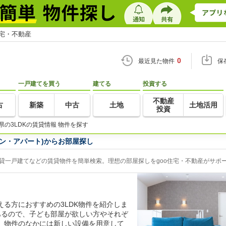
住宅・不動産
0
最近見た物件
保
一戸建てを買う
建てる
投資する
不動産
古
新築
中古
土地
土地活用
投資
県の3LDKの賃貸情報 物件を探す
ョン・アパート)からお部屋探し
賃貸一戸建てなどの賃貸物件を簡単検索。理想の部屋探しをgoo住宅・不動産がサポ
る方におすすめの3LDK物件を紹介しま
あるので、子ども部屋が欲しい方やそれぞ
。物件のなかには新しい設備を用意して