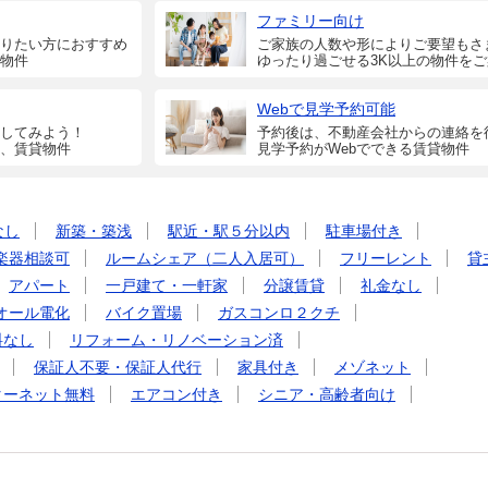
ファミリー向け
りたい方におすすめ
ご家族の人数や形によりご要望もさ
物件
ゆったり過ごせる3K以上の物件を
Webで見学予約可能
してみよう！
予約後は、不動産会社からの連絡を
、賃貸物件
見学予約がWebでできる賃貸物件
なし
新築・築浅
駅近・駅５分以内
駐車場付き
楽器相談可
ルームシェア（二人入居可）
フリーレント
貸
アパート
一戸建て・一軒家
分譲賃貸
礼金なし
オール電化
バイク置場
ガスコンロ２クチ
料なし
リフォーム・リノベーション済
保証人不要・保証人代行
家具付き
メゾネット
ターネット無料
エアコン付き
シニア・高齢者向け