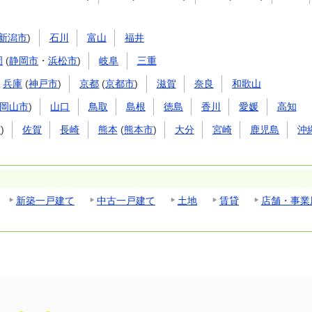
新潟市
)
石川
富山
福井
岡
(
静岡市
・
浜松市
)
岐阜
三重
兵庫
(
神戸市
)
京都
(
京都市
)
滋賀
奈良
和歌山
岡山市
)
山口
鳥取
島根
徳島
香川
愛媛
高知
市
)
佐賀
長崎
熊本
(
熊本市
)
大分
宮崎
鹿児島
沖
新築一戸建て
中古一戸建て
土地
賃貸
店舗・事業