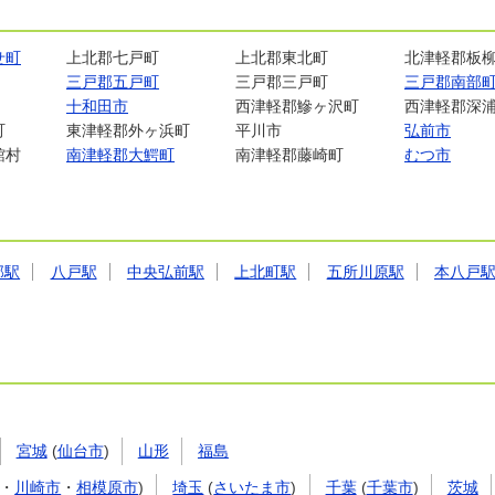
せ町
上北郡七戸町
上北郡東北町
北津軽郡板
三戸郡五戸町
三戸郡三戸町
三戸郡南部
十和田市
西津軽郡鰺ヶ沢町
西津軽郡深
町
東津軽郡外ヶ浜町
平川市
弘前市
館村
南津軽郡大鰐町
南津軽郡藤崎町
むつ市
部駅
八戸駅
中央弘前駅
上北町駅
五所川原駅
本八戸
宮城
(
仙台市
)
山形
福島
・
川崎市
・
相模原市
)
埼玉
(
さいたま市
)
千葉
(
千葉市
)
茨城