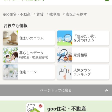
goo住宅・不動産
賃貸
岐阜県
市区から探す
お役立ち情報
「住みたい街」
住まいのコラム
を見つけよう
暮らしのデータ
家賃相場
(補助金・助成金情報)
人気タウン
住宅ローン
ランキング
ページトップに戻る
goo住宅・不動産