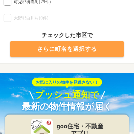
可児郡御嵩町
(79件)
大野郡白川村
(0件)
チェックした市区で
さらに町名を選択する
お気に入りの物件を見逃さない！
プッシュ通知で
最新の物件情報が届く
goo住宅・不動産
アプリ