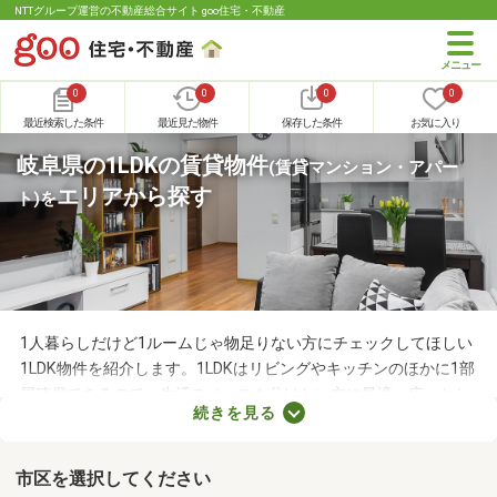
NTTグループ運営の不動産総合サイト goo住宅・不動産
0
0
0
0
最近検索した条件
最近見た物件
保存した条件
お気に入り
岐阜県の1LDKの賃貸物件
(賃貸マンション・アパー
エリアから探す
ト)
を
1人暮らしだけど1ルームじゃ物足りない方にチェックしてほしい
1LDK物件を紹介します。1LDKはリビングやキッチンのほかに1部
屋確保できるので、生活スペースを分けたい方に最適。広々とし
続きを見る
たLDKの物件を選べば、ゆったりとくつろげる理想のお部屋に住
めるでしょう。数多くある1LDK物件から、好みの設備や広さを備
えるお部屋を見つけてくださいね。
市区を選択してください