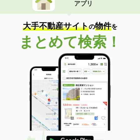
アプリ
大手不動産サイト
物件
の
を
まとめて検索！