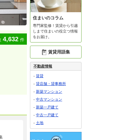
住まいのコラム
専門家監修！賃貸から引越
しまで住まいの役立つ情報
をお届け。
4,632
数
件
賃貸用語集
不動産情報
賃貸
貸店舗・貸事務所
新築マンション
中古マンション
新築一戸建て
中古一戸建て
土地
集