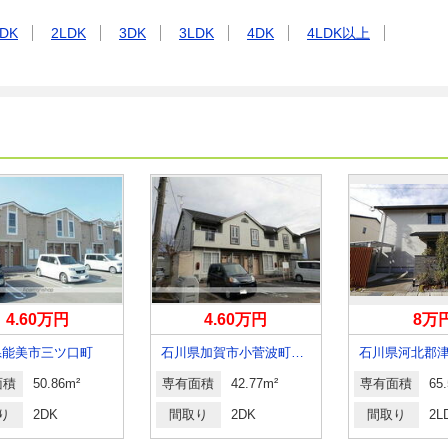
DK
2LDK
3DK
3LDK
4DK
4LDK以上
4.60万円
4.60万円
8万
県能美市三ツ口町
石川県加賀市小菅波町２丁目
石川県河北郡
面積
50.86m²
専有面積
42.77m²
専有面積
65
り
2DK
間取り
2DK
間取り
2L