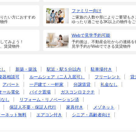
ファミリー向け
りたい方におすすめ
ご家族の人数や形によりご要望もさ
物件
ゆったり過ごせる3K以上の物件を
Webで見学予約可能
してみよう！
予約後は、不動産会社からの連絡を
、賃貸物件
見学予約がWebでできる賃貸物件
なし
新築・築浅
駅近・駅５分以内
駐車場付き
楽器相談可
ルームシェア（二人入居可）
フリーレント
貸
アパート
一戸建て・一軒家
分譲賃貸
礼金なし
オール電化
バイク置場
ガスコンロ２クチ
料なし
リフォーム・リノベーション済
保証人不要・保証人代行
家具付き
メゾネット
ターネット無料
エアコン付き
シニア・高齢者向け