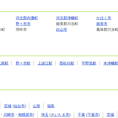
河北郡内灘町
河北郡津幡町
かほく市
野々市市
能美郡川北町
能美市
水町
羽咋市
白山市
鳳珠郡穴水
七尾駅
野々市駅
上諸江駅
西松任駅
宇野気駅
本津幡
宮城
(
仙台市
)
山形
福島
・
川崎市
・
相模原市
)
埼玉
(
さいたま市
)
千葉
(
千葉市
)
茨城