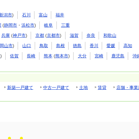
新潟市
)
石川
富山
福井
岡
(
静岡市
・
浜松市
)
岐阜
三重
兵庫
(
神戸市
)
京都
(
京都市
)
滋賀
奈良
和歌山
岡山市
)
山口
鳥取
島根
徳島
香川
愛媛
高知
市
)
佐賀
長崎
熊本
(
熊本市
)
大分
宮崎
鹿児島
沖
新築一戸建て
中古一戸建て
土地
賃貸
店舗・事業