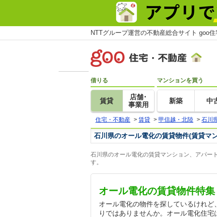
NTTグループ運営の不動産総合サイト goo
借りる
マンションを買う
店舗･
賃貸
新築
中
事業用
住宅・不動産
>
賃貸
>
甲信越・北陸
>
石川
石川県のオール電化の賃貸物件(賃貸マ
石川県のオール電化の賃貸マンション、アパート
す。
オール電化の賃貸物件特集
オール電化の物件を探しているけれど
りではありませんか。オール電化住宅