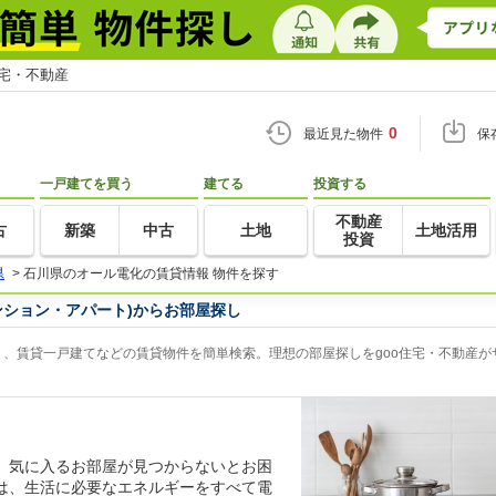
住宅・不動産
0
最近見た物件
保
一戸建てを買う
建てる
投資する
不動産
古
新築
中古
土地
土地活用
投資
県
>
石川県のオール電化の賃貸情報 物件を探す
ンション・アパート)からお部屋探し
、賃貸一戸建てなどの賃貸物件を簡単検索。理想の部屋探しをgoo住宅・不動産が
、気に入るお部屋が見つからないとお困
は、生活に必要なエネルギーをすべて電