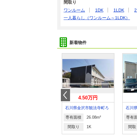
間取り
ワンルーム
1DK
1LDK
2
一人暮らし（ワンルーム～1LDK）
新着物件
8.50万円
4.50万円
石川県金沢市乙丸町丙
石川県金沢市観法寺町ろ
石川
専有面積
49.21m²
専有面積
26.08m²
専有
間取り
1LDK
間取り
1K
間取