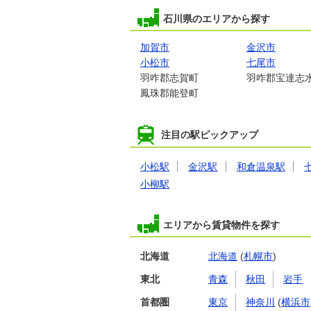
石川県のエリアから探す
加賀市
金沢市
小松市
七尾市
羽咋郡志賀町
羽咋郡宝達志
鳳珠郡能登町
注目の駅ピックアップ
小松駅
金沢駅
和倉温泉駅
小柳駅
エリアから賃貸物件を探す
北海道
北海道
(
札幌市
)
東北
青森
秋田
岩手
首都圏
東京
神奈川
(
横浜市