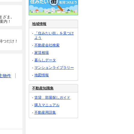
まざま。
ご案内！
地域情報
「住みたい街」を見つけ
よう
待つだけ！
不動産会社検索
家賃相場
暮らしデータ
マンションライブラリー
地図情報
主物件
不動産知識集
賃貸 部屋探しガイド
購入マニュアル
不動産用語集