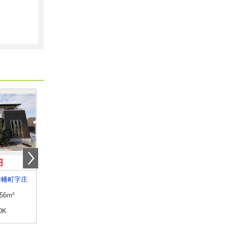
円
7.90万円
5.70万円
津幡町字庄
石川県小松市日の出町１丁目
石川県野々市市住吉町
.56m²
専有面積
26.08m²
専有面積
25.28m²
DK
間取り
1K
間取り
ワンルーム