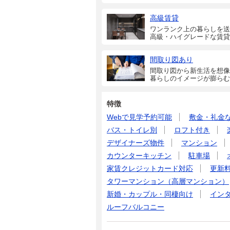
高級賃貸
ワンランク上の暮らしを送
高級・ハイグレードな賃貸
間取り図あり
間取り図から新生活を想像
暮らしのイメージが膨らむ
特徴
Webで見学予約可能
敷金・礼金
バス・トイレ別
ロフト付き
デザイナーズ物件
マンション
カウンターキッチン
駐車場
家賃クレジットカード対応
更新
タワーマンション（高層マンション）
新婚・カップル・同棲向け
イン
ルーフバルコニー