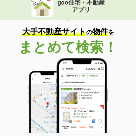
goo住宅・不動産
価 格
5.40万円
アプリ
住 所
北海道札幌市東区北五十条東６丁目
専有面積
23.18m²
間取り
1K
大手不動産サイト
物件
の
を
北海道北見市美芳町２丁目
まとめて検索！
価 格
3万円
住 所
北海道北見市美芳町２丁目
専有面積
44.62m²
間取り
2LDK
北海道網走郡美幌町字東町１丁目
価 格
3.50万円
住 所
北海道網走郡美幌町字東町１丁目
専有面積
49.68m²
間取り
2DK
北海道札幌市豊平区平岸二条８丁目