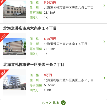
価 格
5.20万円
住 所
北海道札幌市豊平区美園八条１丁目
専有面積
23.18m²
間取り
1K
北海道帯広市東六条南１４丁目
価 格
5.80万円
住 所
北海道帯広市東六条南１４丁目
専有面積
23.18m²
間取り
1K
北海道札幌市豊平区美園三条７丁目
価 格
9万円
住 所
北海道札幌市豊平区美園三条７丁目
専有面積
55.56m²
間取り
2LDK
北海道札幌市中央区南十六条西６
もっと見る