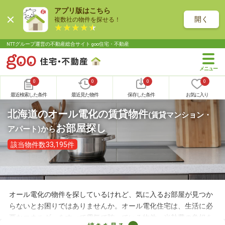
アプリ版はこちら
開く
複数社の物件を探せる！
NTTグループ運営の不動産総合サイト goo住宅・不動産
0
0
0
0
最近検索した条件
最近見た物件
保存した条件
お気に入り
北海道のオール電化の賃貸物件
(賃貸マンション・
お部屋探し
アパート)
から
該当物件数33,195件
オール電化の物件を探しているけれど、気に入るお部屋が見つか
らないとお困りではありませんか。オール電化住宅は、生活に必
要なエネルギーをすべて電気で賄っている物件。光熱費の負担を