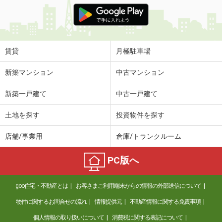
価 格
5.20万円
住 所
北海道札幌市豊平区平岸二条８丁目
専有面積
36.5m²
間取り
1SLDK
賃貸
月極駐車場
北海道札幌市北区屯田四条３丁目
新築マンション
中古マンション
価 格
5.50万円
新築一戸建て
中古一戸建て
住 所
北海道札幌市北区屯田四条３丁目
専有面積
45m²
土地を探す
投資物件を探す
間取り
2LDK
店舗/事業用
倉庫/トランクルーム
北海道札幌市南区真駒内曙町４丁目
PC版へ
価 格
6万円
住 所
北海道札幌市南区真駒内曙町４丁目
goo住宅・不動産とは
お客さまご利用端末からの情報の外部送信について
専有面積
55.48m²
間取り
2LDK
物件に関するお問合せの流れ
情報提供元
不動産情報に関する免責事項
個人情報の取り扱いについて
消費税に関する表記について
北海道札幌市東区北二十条東１６丁目