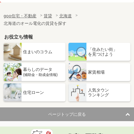
価 格
6.40万円
住 所
北海道札幌市中央区南十六条西６
goo住宅・不動産
賃貸
北海道
専有面積
44.01m²
北海道のオール電化の賃貸を探す
間取り
1LDK
お役立ち情報
北海道函館市亀田町
「住みたい街」
価 格
6.20万円
住まいのコラム
を見つけよう
住 所
北海道函館市亀田町
専有面積
23.18m²
暮らしのデータ
間取り
1K
家賃相場
(補助金・助成金情報)
北海道函館市五稜郭町
人気タウン
住宅ローン
ランキング
価 格
5.50万円
住 所
北海道函館市五稜郭町
専有面積
23.18m²
ページトップに戻る
間取り
1K
北海道札幌市東区北五十条東６丁目