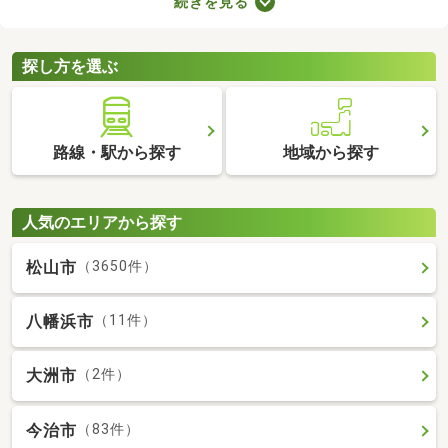
続きを見る
抑える、ガスの使用による火災リスクがないなどのメリットがあ
ります。ここでは、複数のメリットを得られるオール電化の物件
を紹介します。
探し方を選ぶ
路線・駅から探す
地域から探す
人気のエリアから探す
松山市
（3650件）
八幡浜市
（11件）
大洲市
（2件）
今治市
（83件）