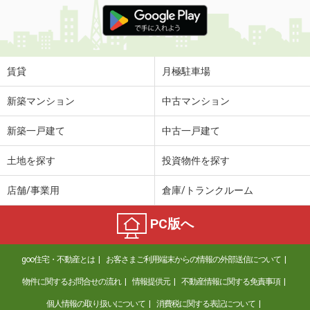
価 格
7.80万円
住 所
愛媛県松山市道後町１丁目
専有面積
63.11m²
間取り
2LDK
賃貸
月極駐車場
愛媛県東温市志津川
新築マンション
中古マンション
価 格
3.10万円
新築一戸建て
中古一戸建て
住 所
愛媛県東温市志津川
専有面積
23.18m²
土地を探す
投資物件を探す
間取り
1K
店舗/事業用
倉庫/トランクルーム
愛媛県東温市志津川
PC版へ
価 格
7.10万円
住 所
愛媛県東温市志津川
goo住宅・不動産とは
お客さまご利用端末からの情報の外部送信について
専有面積
70.39m²
間取り
2LDK
物件に関するお問合せの流れ
情報提供元
不動産情報に関する免責事項
個人情報の取り扱いについて
消費税に関する表記について
愛媛県松山市生石町