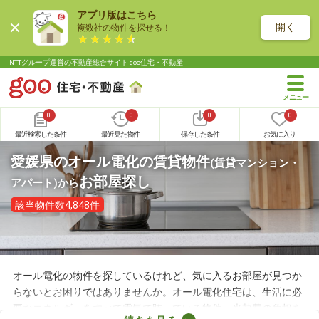
アプリ版はこちら
開く
複数社の物件を探せる！
NTTグループ運営の不動産総合サイト goo住宅・不動産
0
0
0
0
最近検索した条件
最近見た物件
保存した条件
お気に入り
愛媛県のオール電化の賃貸物件
(賃貸マンション・
お部屋探し
アパート)
から
該当物件数4,848件
オール電化の物件を探しているけれど、気に入るお部屋が見つか
らないとお困りではありませんか。オール電化住宅は、生活に必
要なエネルギーをすべて電気で賄っている物件。光熱費の負担を