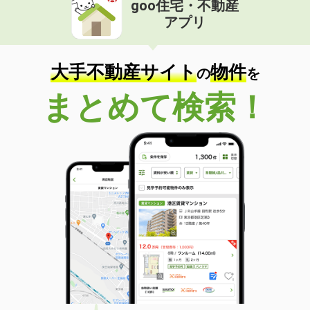
goo住宅・不動産
価 格
4.70万円
アプリ
住 所
愛媛県松山市土居田町
専有面積
30.84m²
間取り
1K
大手不動産サイト
物件
の
を
愛媛県松山市緑町２丁目
まとめて検索！
価 格
3.60万円
住 所
愛媛県松山市緑町２丁目
専有面積
32.39m²
間取り
1K
愛媛県伊予市尾崎
価 格
3.70万円
住 所
愛媛県伊予市尾崎
専有面積
22.7m²
間取り
1K
愛媛県松山市道後町１丁目