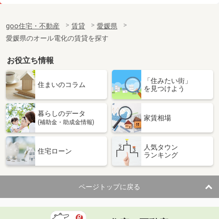
価 格
3.10万円
住 所
愛媛県東温市志津川
goo住宅・不動産
賃貸
愛媛県
専有面積
23.18m²
愛媛県のオール電化の賃貸を探す
間取り
1K
お役立ち情報
愛媛県松山市内浜町
「住みたい街」
価 格
3.80万円
住まいのコラム
を見つけよう
住 所
愛媛県松山市内浜町
専有面積
23.18m²
暮らしのデータ
間取り
1K
家賃相場
(補助金・助成金情報)
愛媛県松山市福音寺町
人気タウン
住宅ローン
ランキング
価 格
4.50万円
住 所
愛媛県松山市福音寺町
専有面積
30m²
ページトップに戻る
間取り
1K
愛媛県松山市土居田町