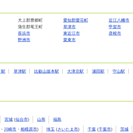
犬上郡豊郷町
愛知郡愛荘町
近江八幡市
蒲生郡竜王町
草津市
甲賀市
長浜市
東近江市
彦根市
野洲市
栗東市
ノ駅
草津駅
比叡山坂本駅
大津京駅
瀬田駅
守山駅
宮城
(
仙台市
)
山形
福島
・
川崎市
・
相模原市
)
埼玉
(
さいたま市
)
千葉
(
千葉市
)
茨城