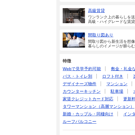
高級賃貸
ワンランク上の暮らしを送
高級・ハイグレードな賃貸
間取り図あり
間取り図から新生活を想像
暮らしのイメージが膨らむ
特徴
Webで見学予約可能
敷金・礼金
バス・トイレ別
ロフト付き
デザイナーズ物件
マンション
カウンターキッチン
駐車場
家賃クレジットカード対応
更新
タワーマンション（高層マンション）
新婚・カップル・同棲向け
イン
ルーフバルコニー