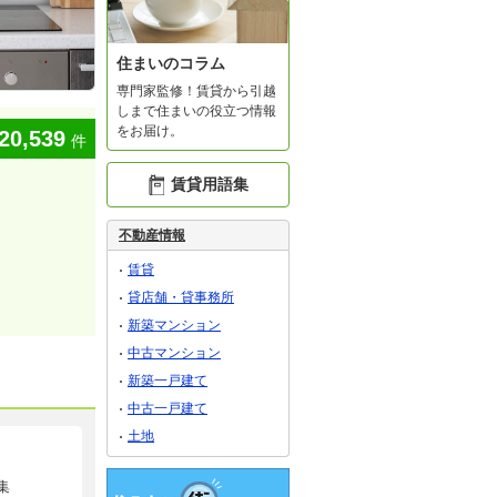
住まいのコラム
専門家監修！賃貸から引越
しまで住まいの役立つ情報
をお届け。
20,539
件
賃貸用語集
不動産情報
賃貸
貸店舗・貸事務所
新築マンション
中古マンション
新築一戸建て
中古一戸建て
土地
集