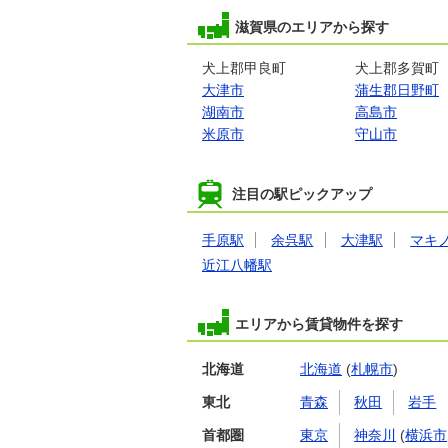
滋賀県のエリアから探す
犬上郡甲良町
犬上郡多賀町
大津市
蒲生郡日野町
湖南市
高島市
米原市
守山市
注目の駅ピックアップ
手原駅
余呉駅
大津駅
マキ
近江八幡駅
エリアから賃貸物件を探す
北海道
北海道
(
札幌市
)
東北
青森
秋田
岩手
首都圏
東京
神奈川
(
横浜市