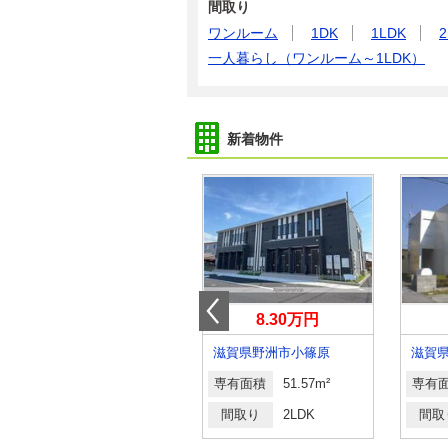
間取り
ワンルーム
1DK
1LDK
2
一人暮らし（ワンルーム～1LDK）
新着物件
3.40万円
8.30万円
滋賀県愛知郡愛荘町愛知川
滋賀県野洲市小篠原
滋賀
専有面積
23.42m²
専有面積
51.57m²
専有
間取り
1K
間取り
2LDK
間取