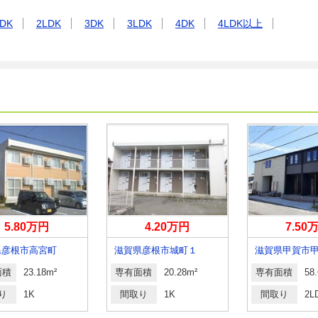
DK
2LDK
3DK
3LDK
4DK
4LDK以上
5.80万円
4.20万円
7.50
県彦根市高宮町
滋賀県彦根市城町１
面積
23.18m²
専有面積
20.28m²
専有面積
58
り
1K
間取り
1K
間取り
2L