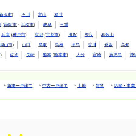
新潟市
)
石川
富山
福井
岡
(
静岡市
・
浜松市
)
岐阜
三重
兵庫
(
神戸市
)
京都
(
京都市
)
滋賀
奈良
和歌山
岡山市
)
山口
鳥取
島根
徳島
香川
愛媛
高知
市
)
佐賀
長崎
熊本
(
熊本市
)
大分
宮崎
鹿児島
沖
新築一戸建て
中古一戸建て
土地
賃貸
店舗・事業