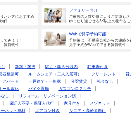
ファミリー向け
りたい方におすすめ
ご家族の人数や形によりご要望もさ
物件
ゆったり過ごせる3K以上の物件を
Webで見学予約可能
してみよう！
予約後は、不動産会社からの連絡を
、賃貸物件
見学予約がWebでできる賃貸物件
なし
新築・築浅
駅近・駅５分以内
駐車場付き
楽器相談可
ルームシェア（二人入居可）
フリーレント
貸
アパート
一戸建て・一軒家
分譲賃貸
礼金なし
オール電化
バイク置場
ガスコンロ２クチ
料なし
リフォーム・リノベーション済
保証人不要・保証人代行
家具付き
メゾネット
ターネット無料
エアコン付き
シニア・高齢者向け