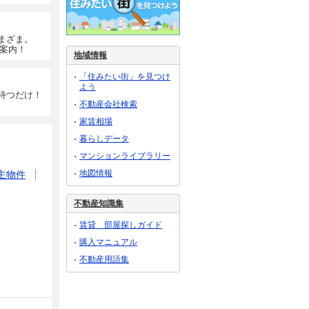
まざま。
ご案内！
地域情報
「住みたい街」を見つけ
よう
待つだけ！
不動産会社検索
家賃相場
暮らしデータ
マンションライブラリー
地図情報
主物件
不動産知識集
賃貸 部屋探しガイド
購入マニュアル
不動産用語集