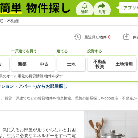
住宅・不動産
0
最近見た物件
保
一戸建てを買う
建てる
投資する
不動産
古
新築
中古
土地
土地活用
投資
県のオール電化の賃貸情報 物件を探す
ンション・アパート)からお部屋探し
、賃貸一戸建てなどの賃貸物件を簡単検索。理想の部屋探しをgoo住宅・不動産が
、気に入るお部屋が見つからないとお困
は、生活に必要なエネルギーをすべて電