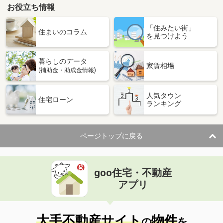
お役立ち情報
島根県松江市東出雲町揖屋
「住みたい街」
価 格
6.90万円
住まいのコラム
を見つけよう
住 所
島根県松江市東出雲町揖屋
専有面積
26.08m²
暮らしのデータ
間取り
1K
家賃相場
(補助金・助成金情報)
島根県松江市東出雲町錦新町５丁目
人気タウン
住宅ローン
ランキング
価 格
5.10万円
住 所
島根県松江市東出雲町錦新町５丁目
専有面積
22.7m²
ページトップに戻る
間取り
1K
島根県松江市東出雲町錦新町５丁目
goo住宅・不動産
価 格
5.10万円
アプリ
住 所
島根県松江市東出雲町錦新町５丁目
専有面積
22.7m²
間取り
1K
大手不動産サイト
物件
の
を