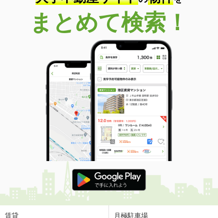
島根県松江市東出雲町錦新町５丁目
まとめて検索！
価 格
4.80万円
住 所
島根県松江市東出雲町錦新町５丁目
専有面積
22.7m²
間取り
1K
島根県松江市東出雲町錦新町５丁目
価 格
4.80万円
住 所
島根県松江市東出雲町錦新町５丁目
専有面積
22.7m²
間取り
1K
島根県松江市東出雲町錦新町５丁目
価 格
5.10万円
住 所
島根県松江市東出雲町錦新町５丁目
専有面積
22.7m²
間取り
1K
賃貸
月極駐車場