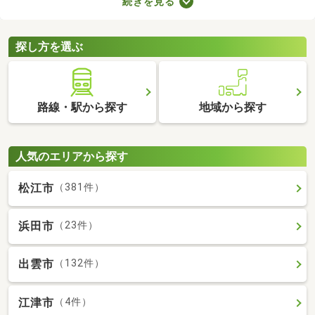
続きを見る
抑える、ガスの使用による火災リスクがないなどのメリットがあ
ります。ここでは、複数のメリットを得られるオール電化の物件
を紹介します。
探し方を選ぶ
路線・駅から探す
地域から探す
人気のエリアから探す
松江市
（381件）
浜田市
（23件）
出雲市
（132件）
江津市
（4件）