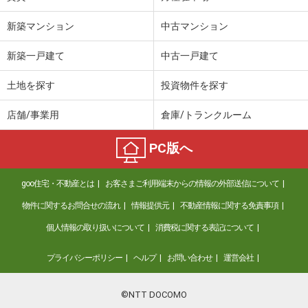
島根県松江市東出雲町錦新町５丁目
新築マンション
中古マンション
価 格
4.80万円
新築一戸建て
中古一戸建て
住 所
島根県松江市東出雲町錦新町５丁目
専有面積
22.7m²
土地を探す
投資物件を探す
間取り
1K
店舗/事業用
倉庫/トランクルーム
島根県松江市東出雲町揖屋
PC版へ
価 格
6.90万円
住 所
島根県松江市東出雲町揖屋
goo住宅・不動産とは
お客さまご利用端末からの情報の外部送信について
専有面積
26.08m²
間取り
1K
物件に関するお問合せの流れ
情報提供元
不動産情報に関する免責事項
個人情報の取り扱いについて
消費税に関する表記について
島根県松江市黒田町
プライバシーポリシー
ヘルプ
お問い合わせ
運営会社
価 格
6.75万円
住 所
島根県松江市黒田町
専有面積
43.74m²
©NTT DOCOMO
間取り
1LDK