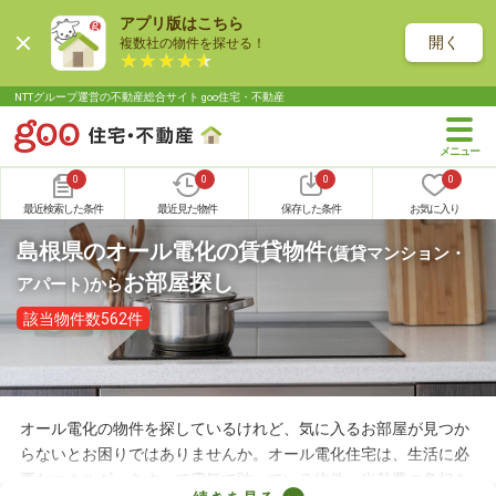
アプリ版はこちら
開く
複数社の物件を探せる！
NTTグループ運営の不動産総合サイト goo住宅・不動産
0
0
0
0
最近検索した条件
最近見た物件
保存した条件
お気に入り
島根県のオール電化の賃貸物件
(賃貸マンション・
お部屋探し
アパート)
から
該当物件数562件
オール電化の物件を探しているけれど、気に入るお部屋が見つか
らないとお困りではありませんか。オール電化住宅は、生活に必
要なエネルギーをすべて電気で賄っている物件。光熱費の負担を