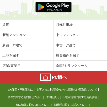
価 格
7.90万円
住 所
埼玉県越谷市大字大林
専有面積
23.18m²
間取り
1K
賃貸
月極駐車場
埼玉県さいたま市南区太田窪５丁目
新築マンション
中古マンション
価 格
8.70万円
新築一戸建て
中古一戸建て
住 所
埼玉県さいたま市南区太田窪５丁目
専有面積
53.93m²
土地を探す
投資物件を探す
間取り
2LDK
店舗/事業用
倉庫/トランクルーム
埼玉県さいたま市浦和区領家６
PC版へ
価 格
8.50万円
住 所
埼玉県さいたま市浦和区領家６
goo住宅・不動産とは
お客さまご利用端末からの情報の外部送信について
専有面積
21.2m²
間取り
1K
物件に関するお問合せの流れ
情報提供元
不動産情報に関する免責事項
個人情報の取り扱いについて
消費税に関する表記について
埼玉県川口市飯原町