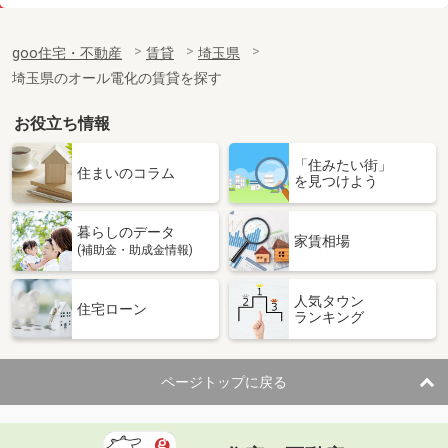
価 格
6.60万円
住 所
埼玉県さいたま市見沼区丸ヶ崎町
goo住宅・不動産
賃貸
埼玉県
専有面積
32.43m²
埼玉県のオール電化の賃貸を探す
間取り
1K
お役立ち情報
埼玉県羽生市大字中岩瀬
「住みたい街」
価 格
6.10万円
住まいのコラム
を見つけよう
住 所
埼玉県羽生市大字中岩瀬
専有面積
35.79m²
暮らしのデータ
間取り
1LDK
家賃相場
(補助金・助成金情報)
埼玉県三郷市三郷１丁目
人気タウン
住宅ローン
ランキング
価 格
8.90万円
住 所
埼玉県三郷市三郷１丁目
専有面積
23.04m²
ページトップに戻る
間取り
ワンルーム
埼玉県さいたま市北区本郷町