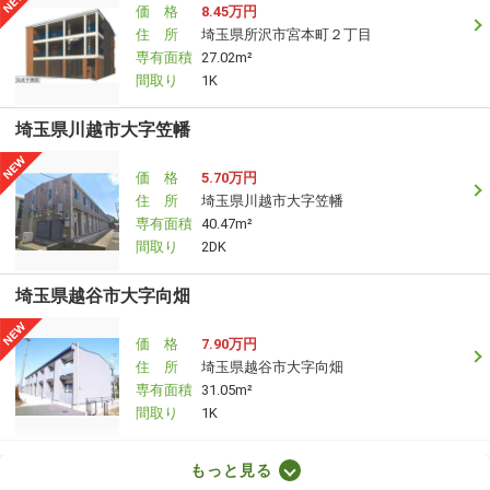
価 格
8.45万円
住 所
埼玉県所沢市宮本町２丁目
専有面積
27.02m²
間取り
1K
埼玉県川越市大字笠幡
価 格
5.70万円
住 所
埼玉県川越市大字笠幡
専有面積
40.47m²
間取り
2DK
埼玉県越谷市大字向畑
価 格
7.90万円
住 所
埼玉県越谷市大字向畑
専有面積
31.05m²
間取り
1K
埼玉県さいたま市見沼区丸ヶ崎町
もっと見る