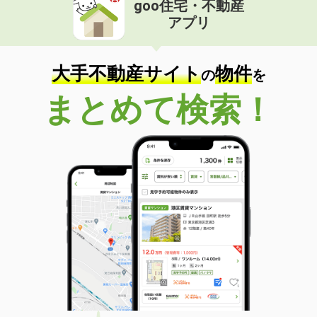
goo住宅・不動産
価 格
9.70万円
アプリ
住 所
埼玉県さいたま市北区本郷町
専有面積
62.1m²
間取り
2LDK
大手不動産サイト
物件
の
を
埼玉県所沢市和ケ原３
まとめて検索！
価 格
8.30万円
住 所
埼玉県所沢市和ケ原３
専有面積
26.5m²
間取り
ワンルーム
埼玉県さいたま市北区本郷町
価 格
9.70万円
住 所
埼玉県さいたま市北区本郷町
専有面積
62.1m²
間取り
2LDK
埼玉県越谷市大字大林