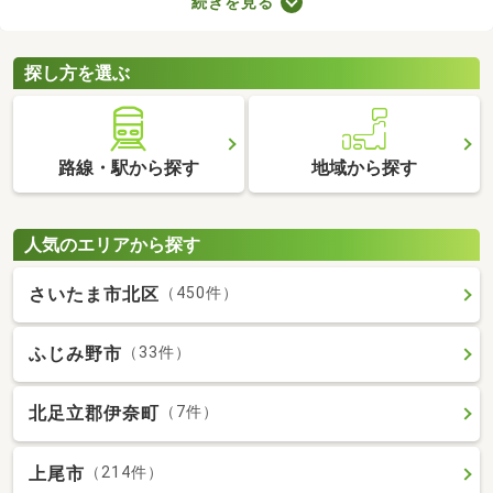
続きを見る
抑える、ガスの使用による火災リスクがないなどのメリットがあ
ります。ここでは、複数のメリットを得られるオール電化の物件
を紹介します。
探し方を選ぶ
路線・駅から探す
地域から探す
人気のエリアから探す
さいたま市北区
（450件）
ふじみ野市
（33件）
北足立郡伊奈町
（7件）
上尾市
（214件）