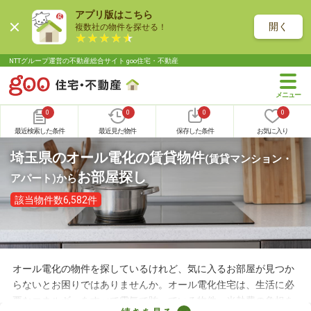
アプリ版はこちら
開く
複数社の物件を探せる！
NTTグループ運営の不動産総合サイト goo住宅・不動産
0
0
0
0
最近検索した条件
最近見た物件
保存した条件
お気に入り
埼玉県のオール電化の賃貸物件
(賃貸マンション・
お部屋探し
アパート)
から
該当物件数6,582件
オール電化の物件を探しているけれど、気に入るお部屋が見つか
らないとお困りではありませんか。オール電化住宅は、生活に必
要なエネルギーをすべて電気で賄っている物件。光熱費の負担を