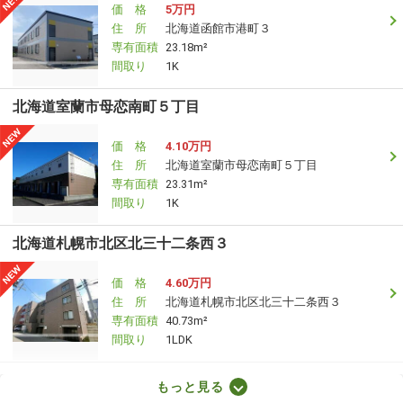
価 格
5万円
住 所
北海道函館市港町３
専有面積
23.18m²
間取り
1K
北海道室蘭市母恋南町５丁目
価 格
4.10万円
住 所
北海道室蘭市母恋南町５丁目
専有面積
23.31m²
間取り
1K
北海道札幌市北区北三十二条西３
価 格
4.60万円
住 所
北海道札幌市北区北三十二条西３
専有面積
40.73m²
間取り
1LDK
北海道札幌市白石区南郷通６丁目北
もっと見る