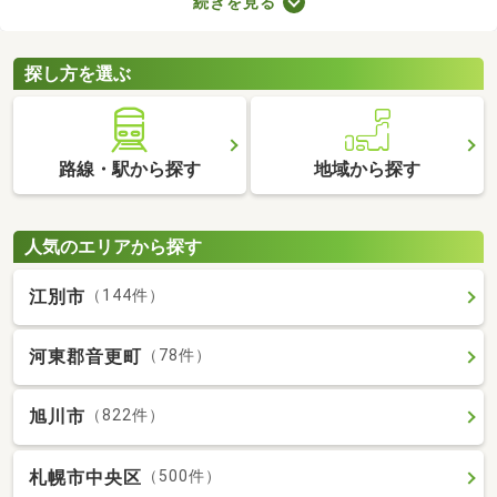
続きを見る
どもの足音に気を遣わずに済む点も戸建ての魅力。生活音のトラ
ブルが気になる人や子育て世帯にぴったりの賃貸一戸建てを紹介
します。
探し方を選ぶ
路線・駅から探す
地域から探す
人気のエリアから探す
江別市
（144件）
河東郡音更町
（78件）
旭川市
（822件）
札幌市中央区
（500件）