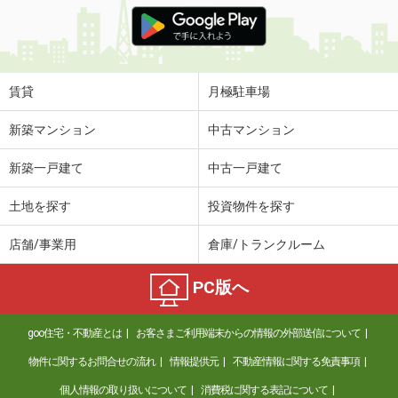
価 格
4.90万円
住 所
北海道札幌市南区澄川五条３丁目
専有面積
30.98m²
間取り
1LDK
賃貸
月極駐車場
北海道札幌市南区澄川四条６丁目
新築マンション
中古マンション
価 格
3.95万円
新築一戸建て
中古一戸建て
住 所
北海道札幌市南区澄川四条６丁目
専有面積
29.58m²
土地を探す
投資物件を探す
間取り
1K
店舗/事業用
倉庫/トランクルーム
北海道札幌市南区澄川三条３丁目
PC版へ
価 格
5.60万円
住 所
北海道札幌市南区澄川三条３丁目
goo住宅・不動産とは
お客さまご利用端末からの情報の外部送信について
専有面積
34.32m²
間取り
1LDK
物件に関するお問合せの流れ
情報提供元
不動産情報に関する免責事項
個人情報の取り扱いについて
消費税に関する表記について
北海道函館市港町３