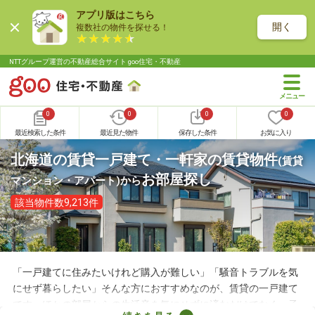
アプリ版はこちら
開く
複数社の物件を探せる！
NTTグループ運営の不動産総合サイト goo住宅・不動産
0
0
0
0
最近検索した条件
最近見た物件
保存した条件
お気に入り
北海道の賃貸一戸建て・一軒家の賃貸物件
(賃貸
お部屋探し
マンション・アパート)
から
該当物件数9,213件
「一戸建てに住みたいけれど購入が難しい」「騒音トラブルを気
にせず暮らしたい」そんな方におすすめなのが、賃貸の一戸建て
です。ほかの部屋からの生活音を気にせずに済むだけでなく、子