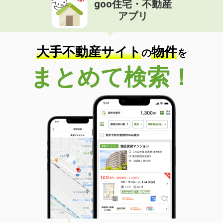
goo住宅・不動産
価 格
7.80万円
アプリ
住 所
北海道滝川市黄金町西４丁目
専有面積
101m²
間取り
3LDK
大手不動産サイト
物件
の
を
北海道札幌市南区中ノ沢７丁目
まとめて検索！
価 格
5万円
住 所
北海道札幌市南区中ノ沢７丁目
専有面積
23.18m²
間取り
1K
北海道旭川市東光六条３丁目
価 格
4万円
住 所
北海道旭川市東光六条３丁目
専有面積
23.18m²
間取り
1K
北海道札幌市南区澄川五条３丁目