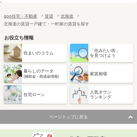
価 格
3.50万円
住 所
北海道札幌市白石区南郷通６丁目北
goo住宅・不動産
賃貸
北海道
専有面積
27.54m²
北海道の賃貸一戸建て・一軒家の賃貸を探す
間取り
1DK
お役立ち情報
北海道旭川市東光二条５丁目
「住みたい街」
価 格
2.80万円
住まいのコラム
を見つけよう
住 所
北海道旭川市東光二条５丁目
専有面積
37.19m²
暮らしのデータ
間取り
1LDK
家賃相場
(補助金・助成金情報)
北海道札幌市白石区北郷一条７丁目
人気タウン
住宅ローン
ランキング
価 格
4万円
住 所
北海道札幌市白石区北郷一条７丁目
専有面積
34.65m²
ページトップに戻る
間取り
1LDK
北海道滝川市黄金町西４丁目