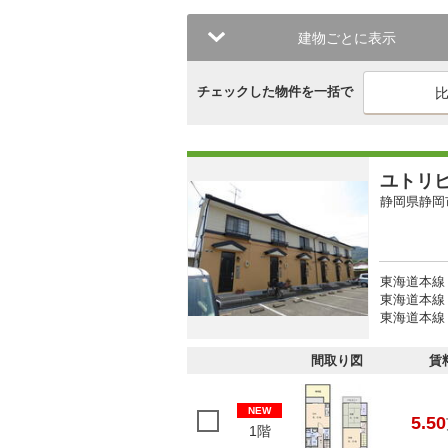
建物ごとに表示
チェックした物件を一括で
ユトリ
静岡県静岡
東海道本線
東海道本線 
東海道本線 
間取り図
賃
NEW
5.50
1階