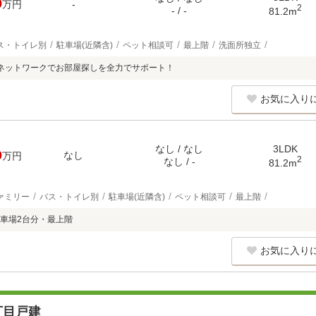
0
万円
-
2
- / -
81.2m
ス・トイレ別
駐車場(近隣含)
ペット相談可
最上階
洗面所独立
ネットワークでお部屋探しを全力でサポート！
お気に入り
なし / なし
3LDK
0
なし
万円
2
なし / -
81.2m
ァミリー
バス・トイレ別
駐車場(近隣含)
ペット相談可
最上階
車場2台分・最上階
お気に入り
丁目戸建