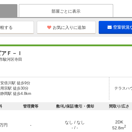
部屋ごとに表示
お気に入りに追加
空室状況
ピアＦ－Ｉ
市駿河区寺田
 安倍川駅 徒歩9分
用宗駅 徒歩30分
テラスハ
静岡駅 徒歩4.8km
料
管理費等
敷/礼/保証/敷引・償却
間取り/広さ
2DK
なし / なし
万円
-
2
- / -
52.8m