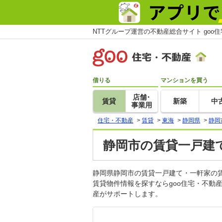
NTTグループ運営の不動産総合サイト goo
借りる
マンションを買う
店舗･
賃貸
新築
中
事業用
住宅・不動産
>
賃貸
>
東海
>
静岡県
>
静岡
静岡市の賃貸一戸建
静岡県静岡市の賃貸一戸建て・一軒家の
賃貸物件情報を探すならgoo住宅・不動
産がサポートします。