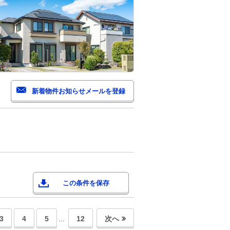
この条件を保存
3
4
5
12
次へ
…