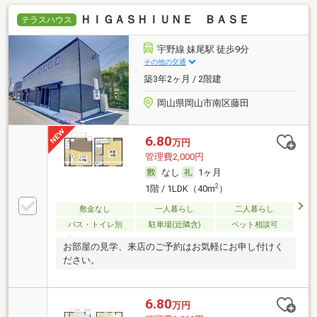
ＨＩＧＡＳＨＩＵＮＥ ＢＡＳＥ
テラスハウス
宇野線 妹尾駅 徒歩9分
その他の交通
築3年2ヶ月 / 2階建
岡山県岡山市南区藤田
6.80
万円
管理費2,000円
なし
1ヶ月
2
1階 / 1LDK（40m
）
敷金なし
一人暮らし
二人暮らし
バス・トイレ別
駐車場(近隣含)
ペット相談可
お部屋の見学、来店のご予約はお気軽にお申し付けく
ださい。
6.80
万円