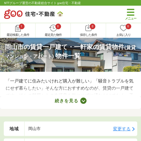
NTTグループ運営の不動産総合サイト goo住宅・不動産
1
0
0
0
最近検索した条件
最近見た物件
保存した条件
お気に入り
岡山市の賃貸一戸建て・一軒家の賃貸物件
(賃貸
物件一覧
マンション・アパート)
「一戸建てに住みたいけれど購入が難しい」「騒音トラブルを気
にせず暮らしたい」そんな方におすすめなのが、賃貸の一戸建て
です。ほかの部屋からの生活音を気にせずに済むだけでなく、子
続きを見る
どもの足音に気を遣わずに済む点も戸建ての魅力。生活音のトラ
ブルが気になる人や子育て世帯にぴったりの賃貸一戸建てを紹介
します。
地域
変更する
岡山市