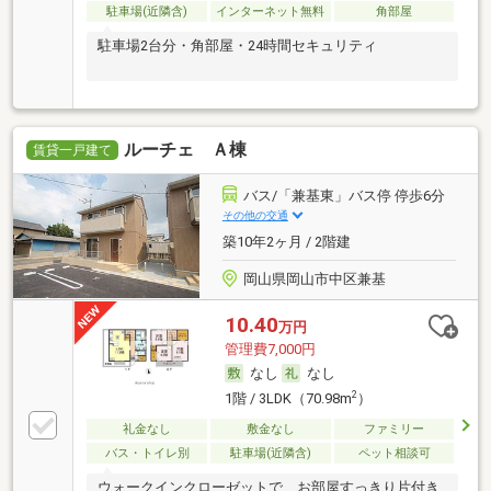
駐車場(近隣含)
インターネット無料
角部屋
駐車場2台分・角部屋・24時間セキュリティ
ルーチェ Ａ棟
賃貸一戸建て
バス/「兼基東」バス停 停歩6分
その他の交通
築10年2ヶ月 / 2階建
岡山県岡山市中区兼基
10.40
万円
管理費7,000円
なし
なし
2
1階 / 3LDK（70.98m
）
礼金なし
敷金なし
ファミリー
バス・トイレ別
駐車場(近隣含)
ペット相談可
ウォークインクローゼットで、お部屋すっきり片付き