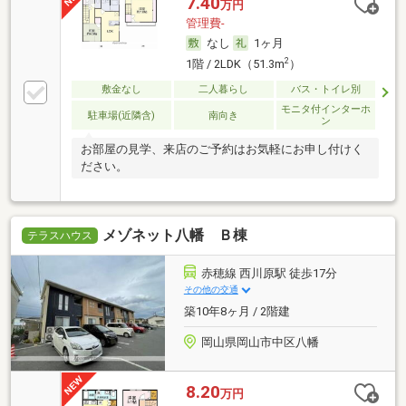
7.40
万円
管理費-
なし
1ヶ月
2
1階 / 2LDK（51.3m
）
敷金なし
二人暮らし
バス・トイレ別
モニタ付インターホ
駐車場(近隣含)
南向き
ン
お部屋の見学、来店のご予約はお気軽にお申し付けく
ださい。
メゾネット八幡 Ｂ棟
テラスハウス
赤穂線 西川原駅 徒歩17分
その他の交通
築10年8ヶ月 / 2階建
岡山県岡山市中区八幡
8.20
万円