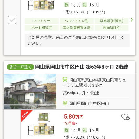
1ヶ月
1ヶ月
2
1階 / 7SLDK（118.6m
）
ファミリー
バス・トイレ別
駐車場(近隣含)
ペット相談可
室内洗濯機置き場
洗面所独立
お部屋の見学、来店のご予約はお気軽にお申し付けく
ださい。
岡山県岡山市中区円山 築63年8ヶ月 2階建
賃貸一戸建て
岡山電軌東山本線 東山岡電ミュ
ージアム駅 徒歩3.2km
築63年8ヶ月 / 2階建
岡山県岡山市中区円山
5.80
万円
管理費-
1ヶ月
1ヶ月
2
1階 / 7SLDK（118.6m
）