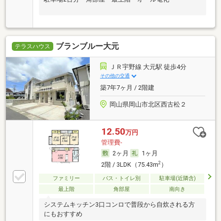
ブランブルー大元
テラスハウス
ＪＲ宇野線 大元駅 徒歩4分
その他の交通
築7年7ヶ月 / 2階建
岡山県岡山市北区西古松２
12.50
万円
管理費-
2ヶ月
1ヶ月
2
2階 / 3LDK（75.43m
）
ファミリー
バス・トイレ別
駐車場(近隣含)
最上階
角部屋
南向き
システムキッチン3口コンロで普段から自炊される方
にもおすすめ