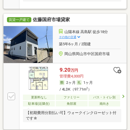
佐藤国府市場貸家
賃貸一戸建て
山陽本線 高島駅 徒歩18分
その他の交通
築5年6ヶ月 / 2階建
岡山県岡山市中区国府市場
9.20
万円
管理費4,000円
2ヶ月
1ヶ月
2
/ 4LDK（97.71m
）
更新料なし
ファミリー
バス・トイレ別
駐車場(近隣含)
角部屋
南向き
【初期費用分割払い可】ウォークインクローゼット付
です☆