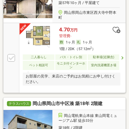
築57年10ヶ月 / 平屋建て
岡山県岡山市東区西大寺中野本
町
4.70
万円
管理費-
1ヶ月
1ヶ月
2
1階 / 2DK（57.12m
）
二人暮らし
バス・トイレ別
駐車場(近隣含)
モニタ付インターホ
ペット相談可
室内洗濯機置き場
ン
お部屋の見学、来店のご予約はお気軽にお申し付けく
ださい。
岡山県岡山市中区湊 築18年 2階建
テラスハウス
岡山電軌東山本線 東山岡電ミュ
ージアム駅 徒歩33分
築18年 / 2階建