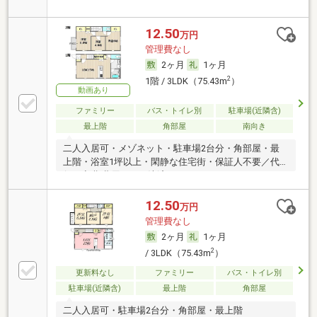
12.50
万円
管理費なし
2ヶ月
1ヶ月
2
1階 / 3LDK（75.43m
）
動画あり
ファミリー
バス・トイレ別
駐車場(近隣含)
最上階
角部屋
南向き
二人入居可・メゾネット・駐車場2台分・角部屋・最
上階・浴室1坪以上・閑静な住宅街・保証人不要／代
行 ・初期費用カード決済可
12.50
万円
管理費なし
2ヶ月
1ヶ月
2
/ 3LDK（75.43m
）
更新料なし
ファミリー
バス・トイレ別
駐車場(近隣含)
最上階
角部屋
二人入居可・駐車場2台分・角部屋・最上階