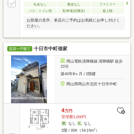
礼金なし
敷金なし
ファミリー
バス・トイレ別
駐車場(近隣含)
最上階
お部屋の見学、来店のご予約はお気軽にお申し付けく
ださい。
十日市中町借家
賃貸一戸建て
岡山電軌清輝橋線 清輝橋駅 徒歩
22分
築43年8ヶ月 / 2階建
岡山県岡山市北区十日市中町
4
万円
管理費3,000円
なし
なし
2
2階 / 3DK（54.25m
）