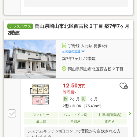
岡山県岡山市北区西古松２丁目 築7年7ヶ月
テラスハウス
2階建
宇野線 大元駅 徒歩4分
その他の交通
築7年7ヶ月 / 2階建
岡山県岡山市北区西古松２丁目
12.50
万円
管理費-
2ヶ月
1ヶ月
2
2階 / 3LDK（75.43m
）
ファミリー
バス・トイレ別
駐車場(近隣含)
最上階
角部屋
南向き
システムキッチン3口コンロで普段から自炊される方
にもおすすめ