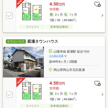
4.50
万円
管理費-
2ヶ月
1ヶ月
2
1階 / 3K（49.68m
）
ファミリー
駐車場(近隣含)
庭瀬タウンハウス
テラスハウス
山陽本線 庭瀬駅 徒歩10分
その他の交通
築49年8ヶ月 / 2階建
岡山県岡山市北区庭瀬
4.50
万円
管理費-
2ヶ月
1ヶ月
2
1階 / 3K（49.68m
）
ファミリー
駐車場(近隣含)