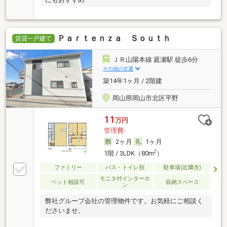
Ｐａｒｔｅｎｚａ Ｓｏｕｔｈ
賃貸一戸建て
ＪＲ山陽本線 庭瀬駅 徒歩6分
その他の交通
築14年1ヶ月 / 2階建
岡山県岡山市北区平野
11
万円
管理費-
2ヶ月
1ヶ月
2
1階 / 3LDK（80m
）
ファミリー
バス・トイレ別
駐車場(近隣含)
モニタ付インターホ
ペット相談可
収納スペース
ン
弊社グループ会社の管理物件です。お気軽にご相談く
ださいませ。