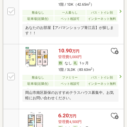
2
1階 / 1DK（42.65m
）
敷金なし
一人暮らし
バス・トイレ別
駐車場(近隣含)
ペット相談可
インターネット無料
あなたのお部屋【アパマンショップ青江店】が探しま
す！！
10.90
万円
管理費5,000円
なし
1ヶ月
2
1階 / 3LDK（83.63m
）
敷金なし
ファミリー
バス・トイレ別
駐車場(近隣含)
ペット相談可
インターネット無料
岡山市南区新保のおすすめテラスハウス募集中。お気
軽にお問い合わせください。
6.20
万円
管理費4,500円