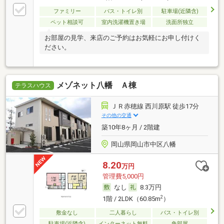
ファミリー
バス・トイレ別
駐車場(近隣含)
ペット相談可
室内洗濯機置き場
洗面所独立
お部屋の見学、来店のご予約はお気軽にお申し付けく
ださい。
メゾネット八幡 Ａ棟
テラスハウス
ＪＲ赤穂線 西川原駅 徒歩17分
その他の交通
築10年8ヶ月 / 2階建
岡山県岡山市中区八幡
8.20
万円
管理費5,000円
なし
8.3万円
2
1階 / 2LDK（60.85m
）
敷金なし
二人暮らし
バス・トイレ別
駐車場(近隣含)
インターネット無料
角部屋