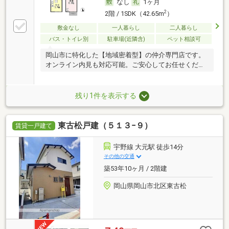
なし
1ヶ月
2
2階 / 1SDK（42.65m
）
敷金なし
一人暮らし
二人暮らし
バス・トイレ別
駐車場(近隣含)
ペット相談可
岡山市に特化した【地域密着型】の仲介専門店です。
オンライン内見も対応可能。ご安心してお任せくださ
い。
残り1件を表示する
東古松戸建（５１３−９）
賃貸一戸建て
宇野線 大元駅 徒歩14分
その他の交通
築53年10ヶ月 / 2階建
岡山県岡山市北区東古松