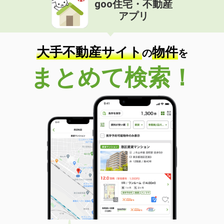
goo住宅・不動産
価 格
5.60万円
アプリ
住 所
愛知県東海市富木島町新山田
専有面積
29.2m²
間取り
1K
大手不動産サイト
物件
の
を
愛知県刈谷市末広町２丁目
まとめて検索！
価 格
7万円
住 所
愛知県刈谷市末広町２丁目
専有面積
41.11m²
間取り
1LDK
愛知県刈谷市東刈谷町２丁目
価 格
7.50万円
住 所
愛知県刈谷市東刈谷町２丁目
専有面積
31.46m²
間取り
1LDK
愛知県名古屋市名東区社台３丁目