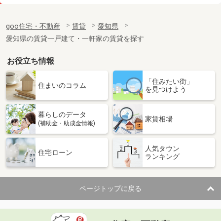
価 格
6万円
住 所
愛知県名古屋市東区大幸４丁目
goo住宅・不動産
賃貸
愛知県
専有面積
27.32m²
愛知県の賃貸一戸建て・一軒家の賃貸を探す
間取り
1K
お役立ち情報
愛知県名古屋市南区砂口町
「住みたい街」
価 格
6.95万円
住まいのコラム
を見つけよう
住 所
愛知県名古屋市南区砂口町
専有面積
32.65m²
暮らしのデータ
間取り
1LDK
家賃相場
(補助金・助成金情報)
愛知県名古屋市千種区菊坂町３丁目
人気タウン
住宅ローン
ランキング
価 格
7万円
住 所
愛知県名古屋市千種区菊坂町３丁目
専有面積
48.6m²
ページトップに戻る
間取り
1LDK
愛知県東海市富木島町新山田