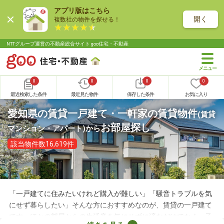
アプリ版はこちら
開く
複数社の物件を探せる！
NTTグループ運営の不動産総合サイト goo住宅・不動産
0
0
0
0
最近検索した条件
最近見た物件
保存した条件
お気に入り
愛知県の賃貸一戸建て・一軒家の賃貸物件
(賃貸
お部屋探し
マンション・アパート)
から
該当物件数16,619件
「一戸建てに住みたいけれど購入が難しい」「騒音トラブルを気
にせず暮らしたい」そんな方におすすめなのが、賃貸の一戸建て
です。ほかの部屋からの生活音を気にせずに済むだけでなく、子