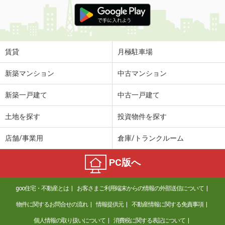
価 格
5.80万円
住 所
愛知県名古屋市名東区社台３丁目
専有面積
23.6m²
間取り
1K
賃貸
月極駐車場
愛知県名古屋市中川区笈瀬町２丁目
新築マンション
中古マンション
価 格
4.90万円
新築一戸建て
中古一戸建て
住 所
愛知県名古屋市中川区笈瀬町２丁目
専有面積
21.45m²
土地を探す
投資物件を探す
間取り
1K
店舗/事業用
倉庫/トランクルーム
愛知県岡崎市庄司田１丁目
PC版へ
価 格
2.60万円
住 所
愛知県岡崎市庄司田１丁目
goo住宅・不動産とは
お客さまご利用端末からの情報の外部送信について
専有面積
18.3m²
間取り
1K
物件に関するお問合せの流れ
情報提供元
不動産情報に関する免責事項
個人情報の取り扱いについて
消費税に関する表記について
愛知県名古屋市西区菊井２丁目