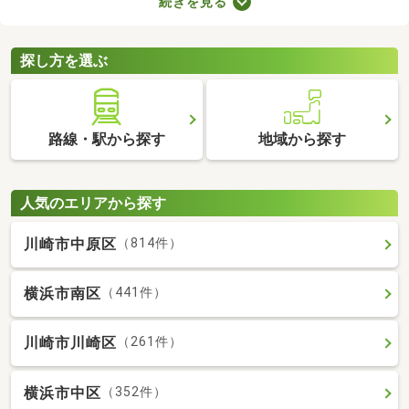
続きを見る
どもの足音に気を遣わずに済む点も戸建ての魅力。生活音のトラ
ブルが気になる人や子育て世帯にぴったりの賃貸一戸建てを紹介
します。
探し方を選ぶ
路線・駅から探す
地域から探す
人気のエリアから探す
川崎市中原区
（814件）
横浜市南区
（441件）
川崎市川崎区
（261件）
横浜市中区
（352件）