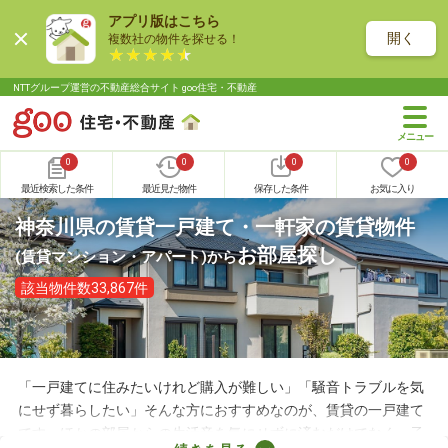
アプリ版はこちら
開く
複数社の物件を探せる！
NTTグループ運営の不動産総合サイト goo住宅・不動産
0
0
0
0
最近検索した条件
最近見た物件
保存した条件
お気に入り
神奈川県の賃貸一戸建て・一軒家の賃貸物件
お部屋探し
(賃貸マンション・アパート)
から
該当物件数33,867件
「一戸建てに住みたいけれど購入が難しい」「騒音トラブルを気
にせず暮らしたい」そんな方におすすめなのが、賃貸の一戸建て
です。ほかの部屋からの生活音を気にせずに済むだけでなく、子