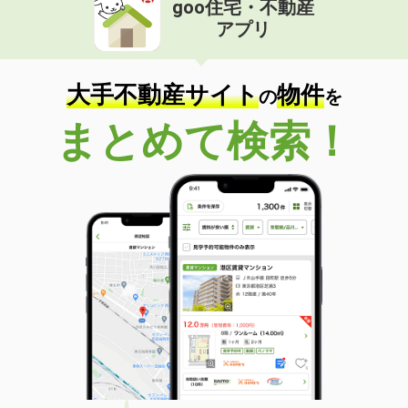
goo住宅・不動産
価 格
8万円
アプリ
住 所
神奈川県鎌倉市極楽寺１丁目
専有面積
35.29m²
間取り
1LDK
大手不動産サイト
物件
の
を
神奈川県川崎市幸区中幸町２丁目
まとめて検索！
価 格
13.40万円
住 所
神奈川県川崎市幸区中幸町２丁目
専有面積
21.11m²
間取り
1K
神奈川県足柄上郡大井町金手
価 格
7.20万円
住 所
神奈川県足柄上郡大井町金手
専有面積
44.7m²
間取り
1LDK
神奈川県相模原市南区上鶴間本町２丁目