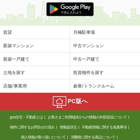
価 格
8.90万円
住 所
神奈川県相模原市南区上鶴間本町２丁
目
専有面積
31.51m²
賃貸
月極駐車場
間取り
1LDK
新築マンション
中古マンション
神奈川県足柄上郡松田町神山
新築一戸建て
中古一戸建て
価 格
10.80万円
住 所
神奈川県足柄上郡松田町神山
土地を探す
投資物件を探す
専有面積
56.72m²
間取り
1LDK
店舗/事業用
倉庫/トランクルーム
神奈川県横浜市磯子区中原２丁目
PC版へ
価 格
8.60万円
住 所
神奈川県横浜市磯子区中原２丁目
goo住宅・不動産とは
お客さまご利用端末からの情報の外部送信について
専有面積
27.68m²
物件に関するお問合せの流れ
情報提供元
不動産情報に関する免責事項
間取り
ワンルーム
個人情報の取り扱いについて
消費税に関する表記について