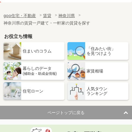
価 格
7.90万円
住 所
神奈川県横浜市中区麦田町２丁目
goo住宅・不動産
賃貸
神奈川県
専有面積
21.63m²
神奈川県の賃貸一戸建て・一軒家の賃貸を探す
間取り
1K
お役立ち情報
神奈川県大和市西鶴間１丁目
「住みたい街」
価 格
10.80万円
住まいのコラム
を見つけよう
住 所
神奈川県大和市西鶴間１丁目
専有面積
37.89m²
暮らしのデータ
間取り
1LDK
家賃相場
(補助金・助成金情報)
神奈川県川崎市中原区上小田中６丁目
人気タウン
住宅ローン
ランキング
価 格
7.70万円
住 所
神奈川県川崎市中原区上小田中６丁目
専有面積
36.3m²
ページトップに戻る
間取り
2DK
神奈川県鎌倉市極楽寺１丁目