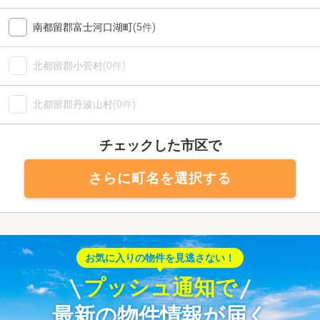
南都留郡富士河口湖町
(5件)
北都留郡小菅村
(0件)
北都留郡丹波山村
(0件)
チェックした市区で
さらに町名を選択する
お気に入りの物件を見逃さない！
プッシュ通知で
最新の物件情報が届く