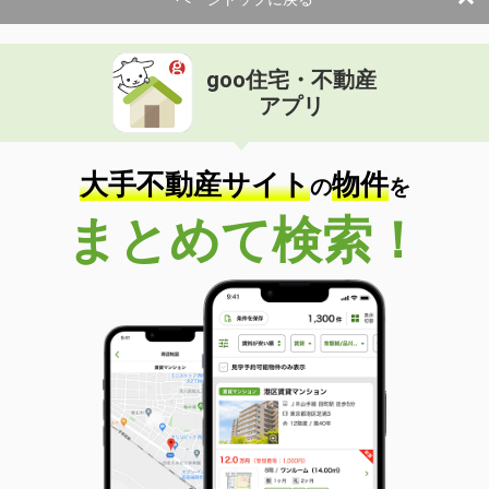
goo住宅・不動産
アプリ
大手不動産サイト
物件
の
を
まとめて検索！