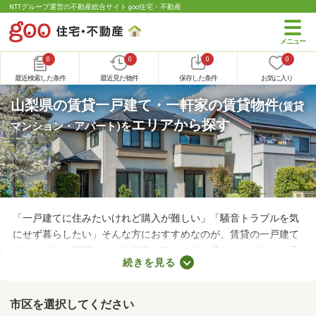
NTTグループ運営の不動産総合サイト goo住宅・不動産
0
0
0
0
最近検索した条件
最近見た物件
保存した条件
お気に入り
山梨県の賃貸一戸建て・一軒家の賃貸物件
(賃貸
エリアから探す
マンション・アパート)
を
「一戸建てに住みたいけれど購入が難しい」「騒音トラブルを気
にせず暮らしたい」そんな方におすすめなのが、賃貸の一戸建て
です。ほかの部屋からの生活音を気にせずに済むだけでなく、子
続きを見る
どもの足音に気を遣わずに済む点も戸建ての魅力。生活音のトラ
ブルが気になる人や子育て世帯にぴったりの賃貸一戸建てを紹介
します。
市区を選択してください