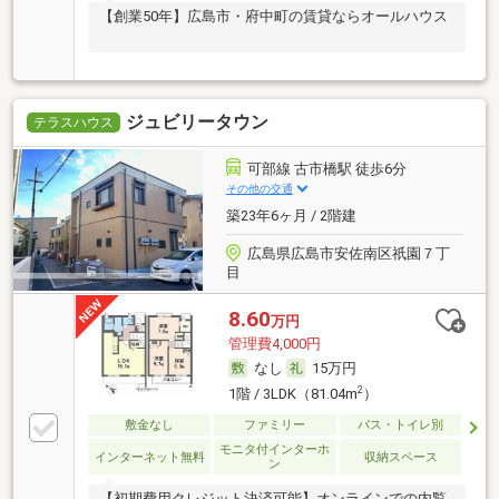
【創業50年】広島市・府中町の賃貸ならオールハウス
ジュビリータウン
テラスハウス
可部線 古市橋駅 徒歩6分
その他の交通
築23年6ヶ月 / 2階建
広島県広島市安佐南区祇園７丁
目
8.60
万円
管理費4,000円
なし
15万円
2
1階 / 3LDK（81.04m
）
敷金なし
ファミリー
バス・トイレ別
モニタ付インターホ
インターネット無料
収納スペース
ン
【初期費用クレジット決済可能】オンラインでの内覧