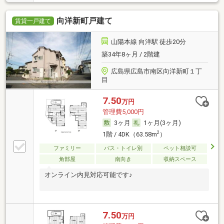
向洋新町戸建て
賃貸一戸建て
山陽本線 向洋駅 徒歩20分
築34年8ヶ月 / 2階建
広島県広島市南区向洋新町１丁
目
7.50
万円
管理費5,000円
3ヶ月
1ヶ月(3ヶ月)
2
1階 / 4DK（63.58m
）
ファミリー
バス・トイレ別
ペット相談可
角部屋
南向き
収納スペース
オンライン内見対応可能です♪
7.50
万円