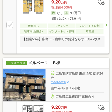
9.20
万円
管理費4,000円
なし
9.2万円
2
1階 / 3LDK（78.9m
）
敷金なし
ファミリー
バス・トイレ別
駐車場(近隣含)
インターネット無料
角部屋
【創業50年】広島市・府中町の賃貸ならオールハウス
メルベーユ Ｂ棟
テラスハウス
広島電鉄宮島線 東高須駅 徒歩24
分
その他の交通
築21年8ヶ月 / 2階建
広島県広島市西区高須台４
9.20
万円