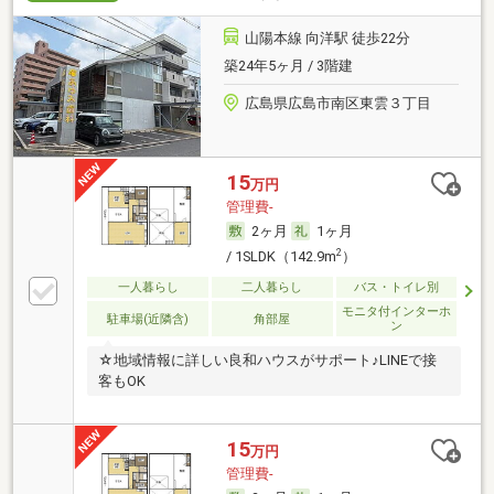
山陽本線 向洋駅 徒歩22分
築24年5ヶ月 / 3階建
広島県広島市南区東雲３丁目
15
万円
管理費-
2ヶ月
1ヶ月
2
/ 1SLDK（142.9m
）
一人暮らし
二人暮らし
バス・トイレ別
モニタ付インターホ
駐車場(近隣含)
角部屋
ン
☆地域情報に詳しい良和ハウスがサポート♪LINEで接
客もOK
15
万円
管理費-