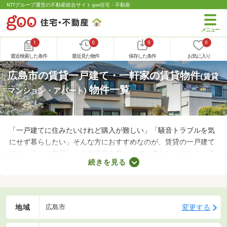
NTTグループ運営の不動産総合サイト goo住宅・不動産
1
0
0
0
最近検索した条件
最近見た物件
保存した条件
お気に入り
広島市の賃貸一戸建て・一軒家の賃貸物件
(賃貸
物件一覧
マンション・アパート)
「一戸建てに住みたいけれど購入が難しい」「騒音トラブルを気
にせず暮らしたい」そんな方におすすめなのが、賃貸の一戸建て
です。ほかの部屋からの生活音を気にせずに済むだけでなく、子
続きを見る
どもの足音に気を遣わずに済む点も戸建ての魅力。生活音のトラ
ブルが気になる人や子育て世帯にぴったりの賃貸一戸建てを紹介
します。
地域
変更する
広島市