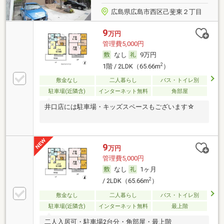
広島県広島市西区己斐東２丁目
9
万円
管理費5,000円
なし
9万円
2
1階 / 2LDK（65.66m
）
敷金なし
二人暮らし
バス・トイレ別
駐車場(近隣含)
インターネット無料
角部屋
井口店には駐車場・キッズスペースもございます☆
9
万円
管理費5,000円
なし
1ヶ月
2
/ 2LDK（65.66m
）
敷金なし
二人暮らし
バス・トイレ別
駐車場(近隣含)
インターネット無料
最上階
二人入居可・駐車場2台分・角部屋・最上階