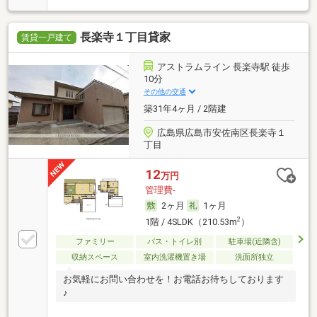
長楽寺１丁目貸家
賃貸一戸建て
アストラムライン 長楽寺駅 徒歩
10分
その他の交通
築31年4ヶ月 / 2階建
広島県広島市安佐南区長楽寺１
丁目
12
万円
管理費-
2ヶ月
1ヶ月
2
1階 / 4SLDK（210.53m
）
ファミリー
バス・トイレ別
駐車場(近隣含)
収納スペース
室内洗濯機置き場
洗面所独立
お気軽にお問い合わせを！お電話お待ちしております
♪