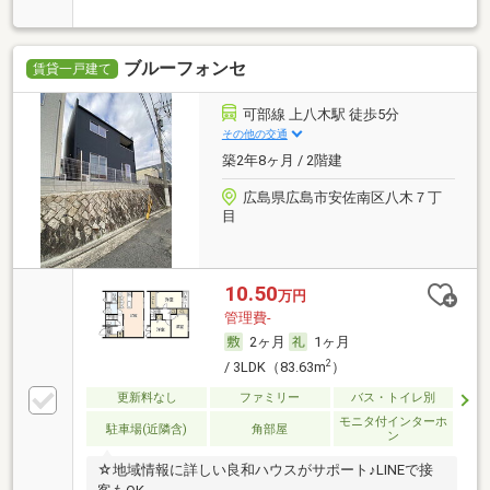
ブルーフォンセ
賃貸一戸建て
可部線 上八木駅 徒歩5分
その他の交通
築2年8ヶ月 / 2階建
広島県広島市安佐南区八木７丁
目
10.50
万円
管理費-
2ヶ月
1ヶ月
2
/ 3LDK（83.63m
）
更新料なし
ファミリー
バス・トイレ別
モニタ付インターホ
駐車場(近隣含)
角部屋
ン
☆地域情報に詳しい良和ハウスがサポート♪LINEで接