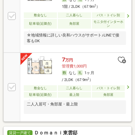
2
1階 / 2LDK（67.9m
）
敷金なし
二人暮らし
バス・トイレ別
モニタ付インターホ
駐車場(近隣含)
角部屋
ン
☆地域情報に詳しい良和ハウスがサポート♪LINEで接
客もOK
7
万円
管理費1,000円
なし
1ヶ月
2
/ 2LDK（67.9m
）
敷金なし
二人暮らし
バス・トイレ別
駐車場(近隣含)
最上階
角部屋
二人入居可・角部屋・最上階
Ｄｏｍａｎｉ東雲邸
賃貸一戸建て