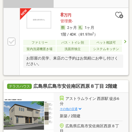
8
万円
管理費-
2ヶ月
1ヶ月
2
1階 / 4DK（81.97m
）
ファミリー
バス・トイレ別
ペット相談可
室内洗濯機置き場
洗面所独立
システムキッチン
お部屋の見学、来店のご予約はお気軽にお申し付けく
ださい。
広島県広島市安佐南区西原８丁目 2階建
テラスハウス
アストラムライン 西原駅 徒歩6
分
その他の交通
新築 / 2階建
広島県広島市安佐南区西原８丁
目