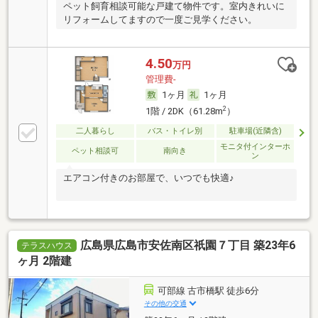
ペット飼育相談可能な戸建て物件です。室内きれいに
リフォームしてますので一度ご見学ください。
4.50
万円
管理費-
1ヶ月
1ヶ月
2
1階 / 2DK（61.28m
）
二人暮らし
バス・トイレ別
駐車場(近隣含)
モニタ付インターホ
ペット相談可
南向き
ン
エアコン付きのお部屋で、いつでも快適♪
広島県広島市安佐南区祇園７丁目 築23年6
テラスハウス
ヶ月 2階建
可部線 古市橋駅 徒歩6分
その他の交通