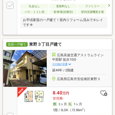
礼金なし
更新料なし
ファミリー
バス・トイレ別
駐車場(近隣含)
室内洗濯機置き場
お手頃家賃の一戸建て！室内リフォーム済みでキレイ
です☆
東野３丁目戸建て
賃貸一戸建て
広島高速交通アストラムライン
中筋駅 徒歩10分
その他の交通
築49年 / 2階建
広島県広島市安佐南区東野３
8.40
万円
管理費-
2ヶ月
1ヶ月
2
1階 / 3LDK（72.86m
）