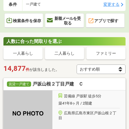
条件
変更する
一戸建て
新着メールを受
検索条件を保存
アプリで探す
取る
人数に合った間取りを選ぶ
一人暮らし
二人暮らし
ファミリー
14,877
件
が該当しました。
戸坂山根２丁目戸建 Ｃ
賃貸一戸建て
芸備線 戸坂駅 徒歩5分
築41年8ヶ月 / 2階建
広島県広島市東区戸坂山根２丁
目