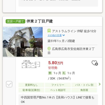
伴東２丁目戸建
賃貸一戸建て
アストラムライン 伴駅 徒歩12分
その他の交通
築51年1ヶ月 / 2階建
広島県広島市安佐南区伴東２丁
目
5.80
万円
管理費-
1ヶ月
1ヶ月
2
/ 3DK（54.87m
）
更新料なし
ファミリー
バス・トイレ別
駐車場(近隣含)
ペット相談可
角部屋
中四国管理戸数No.1☆の【良和ハウス】LINEで接客も
OK