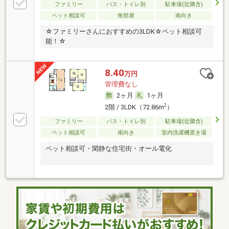
ファミリー
バス・トイレ別
駐車場(近隣含)
ペット相談可
角部屋
南向き
☆ファミリーさんにおすすめの3LDK☆ペット相談可
能！☆
8.40
万円
管理費なし
2ヶ月
1ヶ月
2
2階 / 3LDK（72.86m
）
ファミリー
バス・トイレ別
駐車場(近隣含)
ペット相談可
南向き
室内洗濯機置き場
ペット相談可・閑静な住宅街・オール電化