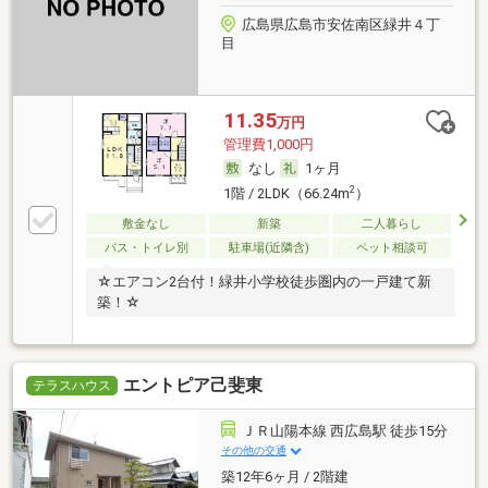
広島県広島市安佐南区緑井４丁
目
11.35
万円
管理費1,000円
なし
1ヶ月
2
1階 / 2LDK（66.24m
）
敷金なし
新築
二人暮らし
バス・トイレ別
駐車場(近隣含)
ペット相談可
☆エアコン2台付！緑井小学校徒歩圏内の一戸建て新
築！☆
エントピア己斐東
テラスハウス
ＪＲ山陽本線 西広島駅 徒歩15分
その他の交通
築12年6ヶ月 / 2階建