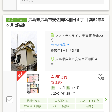
ださい。
広島県広島市安佐南区相田４丁目 築52年3
賃貸一戸建て
ヶ月 2階建
アストラムライン 安東駅 徒歩20
分
その他の交通
築52年3ヶ月 / 2階建
広島県広島市安佐南区相田４丁
目
4.50
万円
管理費-
1ヶ月
1ヶ月
2
/ 2DK（61.28m
）
更新料なし
二人暮らし
バス・トイレ別
駐車場(近隣含)
ペット相談可
南向き