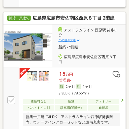
広島県広島市安佐南区西原８丁目 2階建
賃貸一戸建て
アストラムライン 西原駅 徒歩6
分
その他の交通
新築 / 2階建
広島県広島市安佐南区西原８丁
目
15
万円
管理費-
2ヶ月
1ヶ月
2
/ 3LDK（78.66m
）
更新料なし
新築
ファミリー
バス・トイレ別
駐車場(近隣含)
角部屋
新築一戸建て3LDK、アストラムライン西原駅徒歩圏
内、ウォークインクローゼットなど設備充実です。