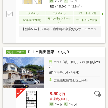
2ヶ月
1ヶ月
2
1階 / 1SLDK（142.9m
）
一人暮らし
二人暮らし
バス・トイレ別
モニタ付インターホ
駐車場(近隣含)
オートロック付き
ン
【創業50年】広島市・府中町の賃貸ならオールハウス
ＤＩＹ堀田借家 中央Ｂ
賃貸一戸建て
バス/「横川新町」バス停 停歩20
分
築100年8ヶ月 / 2階建
広島県広島市西区山手町
3.50
万円
管理費2,000円
3ヶ月
1ヶ月