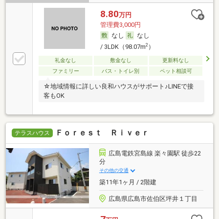
8.80
万円
管理費3,000円
なし
なし
2
/ 3LDK（98.07m
）
礼金なし
敷金なし
更新料なし
ファミリー
バス・トイレ別
ペット相談可
☆地域情報に詳しい良和ハウスがサポート♪LINEで接
客もOK
Ｆｏｒｅｓｔ Ｒｉｖｅｒ
テラスハウス
広島電鉄宮島線 楽々園駅 徒歩22
分
その他の交通
築11年1ヶ月 / 2階建
広島県広島市佐伯区坪井１丁目