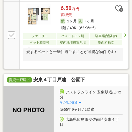
6.50
万円
管理費-
2ヶ月
1ヶ月
2
1階 / 4DK（62.96m
）
ファミリー
バス・トイレ別
駐車場(近隣含)
ペット相談可
室内洗濯機置き場
洗面所独立
愛するペットと一緒に過ごすことが可能な物件です♪
安東４丁目戸建 公園下
賃貸一戸建て
アストラムライン 安東駅 徒歩12
分
その他の交通
築55年9ヶ月 / 2階建
広島県広島市安佐南区安東４丁
目