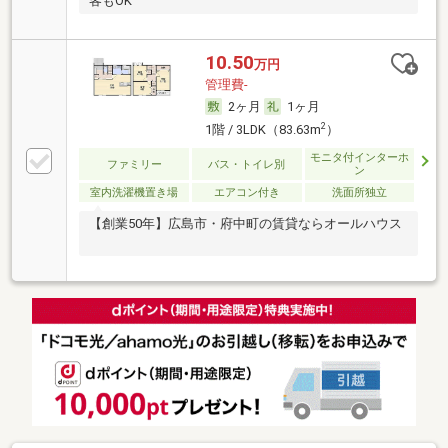
客もOK
10.50
万円
管理費-
2ヶ月
1ヶ月
2
1階 / 3LDK（83.63m
）
モニタ付インターホ
ファミリー
バス・トイレ別
ン
室内洗濯機置き場
エアコン付き
洗面所独立
【創業50年】広島市・府中町の賃貸ならオールハウス