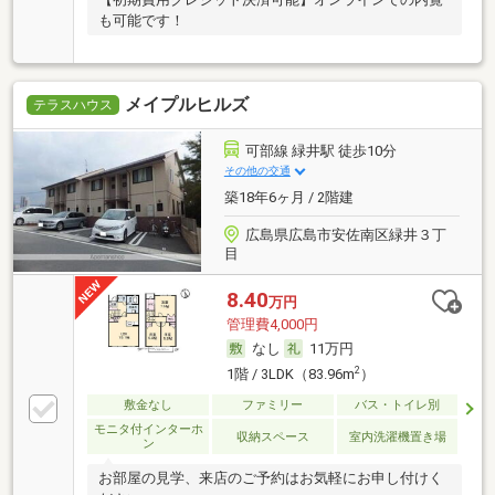
も可能です！
メイプルヒルズ
テラスハウス
可部線 緑井駅 徒歩10分
その他の交通
築18年6ヶ月 / 2階建
広島県広島市安佐南区緑井３丁
目
8.40
万円
管理費4,000円
なし
11万円
2
1階 / 3LDK（83.96m
）
敷金なし
ファミリー
バス・トイレ別
モニタ付インターホ
収納スペース
室内洗濯機置き場
ン
お部屋の見学、来店のご予約はお気軽にお申し付けく