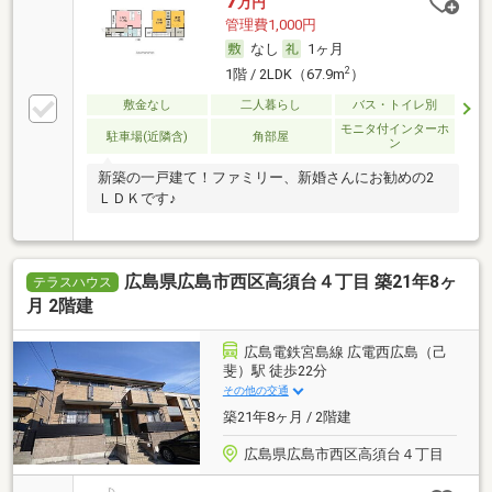
7
万円
管理費1,000円
なし
1ヶ月
2
1階 / 2LDK（67.9m
）
敷金なし
二人暮らし
バス・トイレ別
モニタ付インターホ
駐車場(近隣含)
角部屋
ン
新築の一戸建て！ファミリー、新婚さんにお勧めの2
ＬＤＫです♪
広島県広島市西区高須台４丁目 築21年8ヶ
テラスハウス
月 2階建
広島電鉄宮島線 広電西広島（己
斐）駅 徒歩22分
その他の交通
築21年8ヶ月 / 2階建
広島県広島市西区高須台４丁目