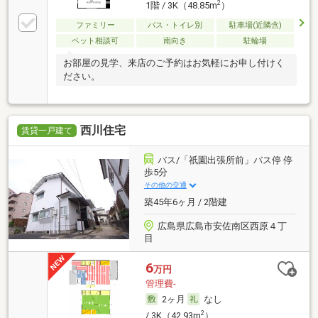
2
1階 / 3K（48.85m
）
ファミリー
バス・トイレ別
駐車場(近隣含)
ペット相談可
南向き
駐輪場
お部屋の見学、来店のご予約はお気軽にお申し付けく
ださい。
西川住宅
賃貸一戸建て
バス/「祇園出張所前」バス停 停
歩5分
その他の交通
築45年6ヶ月 / 2階建
広島県広島市安佐南区西原４丁
目
6
万円
管理費-
2ヶ月
なし
2
/ 3K（42.93m
）