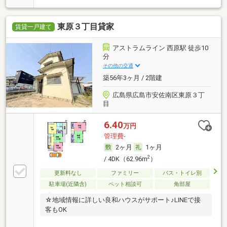
東原３丁目貸家
賃貸一戸建て
アストラムライン 西原駅 徒歩10
分
その他の交通
築56年3ヶ月 / 2階建
広島県広島市安佐南区東原３丁
目
6.40
万円
管理費-
2ヶ月
1ヶ月
2
/ 4DK（62.96m
）
更新料なし
ファミリー
バス・トイレ別
駐車場(近隣含)
ペット相談可
角部屋
☆地域情報に詳しい良和ハウスがサポート♪LINEで接
客もOK