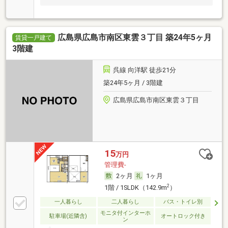
広島県広島市南区東雲３丁目 築24年5ヶ月
賃貸一戸建て
3階建
呉線 向洋駅 徒歩21分
築24年5ヶ月 / 3階建
広島県広島市南区東雲３丁目
15
万円
管理費-
2ヶ月
1ヶ月
2
1階 / 1SLDK（142.9m
）
一人暮らし
二人暮らし
バス・トイレ別
モニタ付インターホ
駐車場(近隣含)
オートロック付き
ン