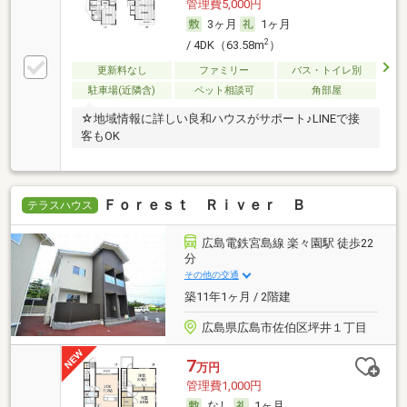
管理費5,000円
3ヶ月
1ヶ月
2
/ 4DK（63.58m
）
更新料なし
ファミリー
バス・トイレ別
駐車場(近隣含)
ペット相談可
角部屋
☆地域情報に詳しい良和ハウスがサポート♪LINEで接
客もOK
Ｆｏｒｅｓｔ Ｒｉｖｅｒ Ｂ
テラスハウス
広島電鉄宮島線 楽々園駅 徒歩22
分
その他の交通
築11年1ヶ月 / 2階建
広島県広島市佐伯区坪井１丁目
7
万円
管理費1,000円
なし
1ヶ月