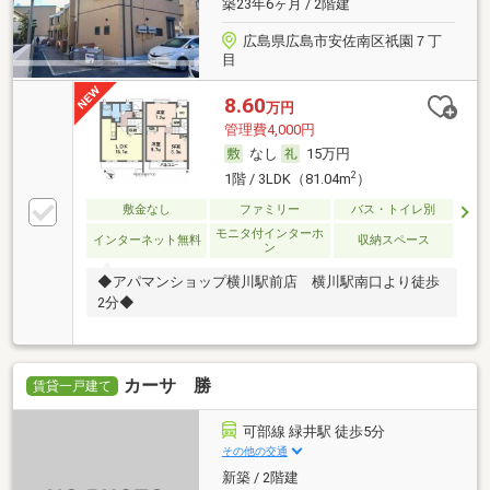
築23年6ヶ月 / 2階建
広島県広島市安佐南区祇園７丁
目
8.60
万円
管理費4,000円
なし
15万円
2
1階 / 3LDK（81.04m
）
敷金なし
ファミリー
バス・トイレ別
モニタ付インターホ
インターネット無料
収納スペース
ン
◆アパマンショップ横川駅前店 横川駅南口より徒歩
2分◆
カーサ 勝
賃貸一戸建て
可部線 緑井駅 徒歩5分
その他の交通
新築 / 2階建