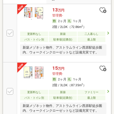
13
万円
管理費-
2ヶ月
1ヶ月
2
2階 / 2LDK（72.86m
）
更新料なし
新築
二人暮らし
バス・トイレ別
駐車場(近隣含)
最上階
新築メゾネット物件、アストラムライン西原駅徒歩圏
内、ウォークインクローゼットなど設備充実です。
15
万円
管理費-
2ヶ月
1ヶ月
2
2階 / 3LDK（87.35m
）
更新料なし
新築
ファミリー
バス・トイレ別
駐車場(近隣含)
最上階
新築メゾネット物件、アストラムライン西原駅徒歩圏
内、ウォークインクローゼットなど設備充実です。