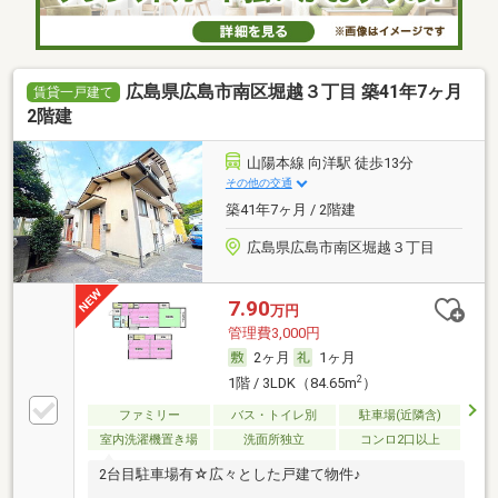
広島県広島市南区堀越３丁目 築41年7ヶ月
賃貸一戸建て
2階建
山陽本線 向洋駅 徒歩13分
その他の交通
築41年7ヶ月 / 2階建
広島県広島市南区堀越３丁目
7.90
万円
管理費3,000円
2ヶ月
1ヶ月
2
1階 / 3LDK（84.65m
）
ファミリー
バス・トイレ別
駐車場(近隣含)
室内洗濯機置き場
洗面所独立
コンロ2口以上
2台目駐車場有☆広々とした戸建て物件♪