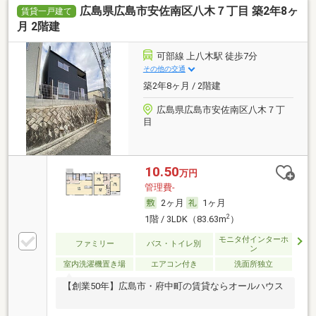
広島県広島市安佐南区八木７丁目 築2年8ヶ
賃貸一戸建て
月 2階建
可部線 上八木駅 徒歩7分
その他の交通
築2年8ヶ月 / 2階建
広島県広島市安佐南区八木７丁
目
10.50
万円
管理費-
2ヶ月
1ヶ月
2
1階 / 3LDK（83.63m
）
モニタ付インターホ
ファミリー
バス・トイレ別
ン
室内洗濯機置き場
エアコン付き
洗面所独立
【創業50年】広島市・府中町の賃貸ならオールハウス