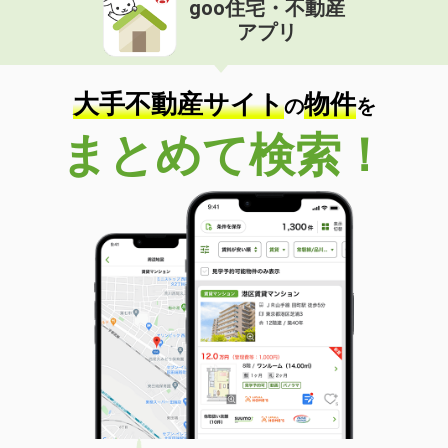
goo住宅・不動産
価 格
8万円
アプリ
住 所
石川県金沢市諸江町中丁
専有面積
73.75m²
間取り
3LDK
大手不動産サイト
物件
の
を
石川県小松市白江町
まとめて検索！
価 格
6.10万円
住 所
石川県小松市白江町
専有面積
22.35m²
間取り
1K
石川県河北郡津幡町字太田
価 格
8.05万円
住 所
石川県河北郡津幡町字太田
専有面積
62.05m²
間取り
2LDK
石川県金沢市三口町火