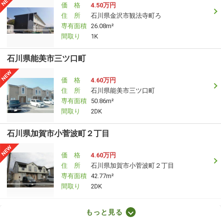
価 格
4.50万円
住 所
石川県金沢市観法寺町ろ
専有面積
26.08m²
間取り
1K
石川県能美市三ツ口町
価 格
4.60万円
住 所
石川県能美市三ツ口町
専有面積
50.86m²
間取り
2DK
石川県加賀市小菅波町２丁目
価 格
4.60万円
住 所
石川県加賀市小菅波町２丁目
専有面積
42.77m²
間取り
2DK
石川県河北郡津幡町字庄
もっと見る