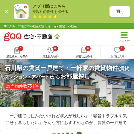
アプリ版はこちら
開く
複数社の物件を探せる！
NTTグループ運営の不動産総合サイト goo住宅・不動産
0
0
0
0
最近検索した条件
最近見た物件
保存した条件
お気に入り
石川県の賃貸一戸建て・一軒家の賃貸物件
(賃貸
お部屋探し
マンション・アパート)
から
該当物件数751件
「一戸建てに住みたいけれど購入が難しい」「騒音トラブルを気
にせず暮らしたい」そんな方におすすめなのが、賃貸の一戸建て
です。ほかの部屋からの生活音を気にせずに済むだけでなく、子