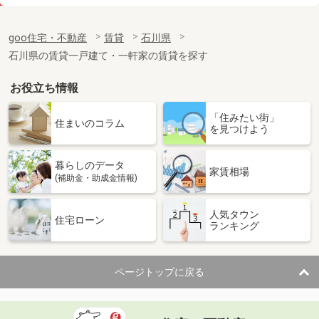
価 格
8万円
住 所
石川県河北郡津幡町字庄
goo住宅・不動産
賃貸
石川県
専有面積
65.56m²
石川県の賃貸一戸建て・一軒家の賃貸を探す
間取り
2LDK
お役立ち情報
石川県小松市日の出町１丁目
「住みたい街」
価 格
7.90万円
住まいのコラム
を見つけよう
住 所
石川県小松市日の出町１丁目
専有面積
26.08m²
暮らしのデータ
間取り
1K
家賃相場
(補助金・助成金情報)
石川県野々市市住吉町
人気タウン
住宅ローン
ランキング
価 格
5.70万円
住 所
石川県野々市市住吉町
専有面積
25.28m²
ページトップに戻る
間取り
ワンルーム
石川県金沢市諸江町中丁