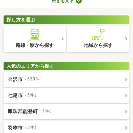
続きを見る
どもの足音に気を遣わずに済む点も戸建ての魅力。生活音のトラ
ブルが気になる人や子育て世帯にぴったりの賃貸一戸建てを紹介
します。
探し方を選ぶ
路線・駅から探す
地域から探す
人気のエリアから探す
金沢市
（530件）
七尾市
（5件）
鳳珠郡能登町
（1件）
羽咋市
（3件）