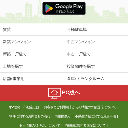
価 格
7.30万円
住 所
石川県金沢市三口町火
専有面積
73.34m²
間取り
2LDK
賃貸
月極駐車場
石川県加賀市加茂町
新築マンション
中古マンション
価 格
5.10万円
新築一戸建て
中古一戸建て
住 所
石川県加賀市加茂町
専有面積
23.18m²
土地を探す
投資物件を探す
間取り
1K
店舗/事業用
倉庫/トランクルーム
石川県金沢市上荒屋５丁目
PC版へ
価 格
7.90万円
住 所
石川県金沢市上荒屋５丁目
goo住宅・不動産とは
お客さまご利用端末からの情報の外部送信について
専有面積
44.74m²
間取り
1LDK
物件に関するお問合せの流れ
情報提供元
不動産情報に関する免責事項
個人情報の取り扱いについて
消費税に関する表記について
石川県加賀市山代温泉ト